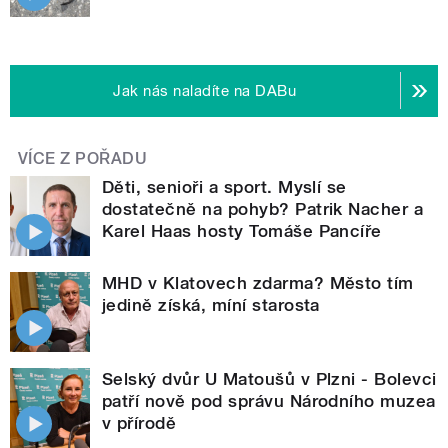
Jak nás naladíte na DABu
VÍCE Z POŘADU
Děti, senioři a sport. Myslí se
dostatečně na pohyb? Patrik Nacher a
Karel Haas hosty Tomáše Pancíře
MHD v Klatovech zdarma? Město tím
jedině získá, míní starosta
Selský dvůr U Matoušů v Plzni - Bolevci
patří nově pod správu Národního muzea
v přírodě