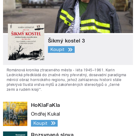
Šikmý kostel 3
Koupit
Románová kronika ztraceného města - léta 1945–1961. Karin
Lednická předkládá do značné míry převratný, dosavadní paradigma
měnící obraz hornického regionu, jehož zahlazenou historii stále
překrývá tlustá vrstva mýtů a zakořeněných stereotypů o „černé
zemi a rudém kraji“.
HoKlaFaKla
Ondřej Kukal
Koupit
Rozsypaná slova