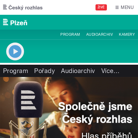
Přejít k hlavnímu obsahu
MENU
ŽIVĚ
PROGRAM
AUDIOARCHIV
KAMERY
Program
Pořady
Audioarchiv
Více
…