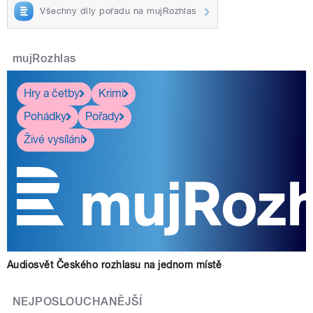
Všechny díly pořadu na mujRozhlas
mujRozhlas
Hry a četby
Krimi
Pohádky
Pořady
Živé vysílání
Audiosvět Českého rozhlasu na jednom místě
NEJPOSLOUCHANĚJŠÍ