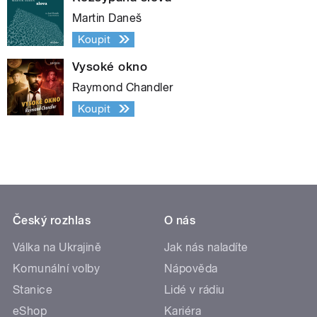
Martin Daneš
Koupit
Vysoké okno
Raymond Chandler
Koupit
Český rozhlas
O nás
Válka na Ukrajině
Jak nás naladíte
Komunální volby
Nápověda
Stanice
Lidé v rádiu
eShop
Kariéra