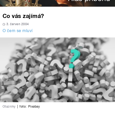
Co vás zajímá?
3. červen 2004
O čem se mluví
Otazníky
|
foto:
Pixabay