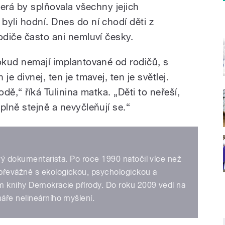
terá by splňovala všechny jejich
byli hodní. Dnes do ní chodí děti z
odiče často ani nemluví česky.
pokud nemají implantované od rodičů, s
e divnej, ten je tmavej, ten je světlej.
odě,“ říká Tulinina matka. „Děti to neřeší,
plně stejně a nevyčleňují se.“
ový dokumentarista. Po roce 1990 natočil více než
řevážně s ekologickou, psychologickou a
m knihy Demokracie přírody. Do roku 2009 vedl na
áře nelineárního myšlení.