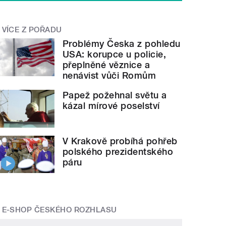
VÍCE Z POŘADU
Problémy Česka z pohledu
USA: korupce u policie,
přeplněné věznice a
nenávist vůči Romům
Papež požehnal světu a
kázal mírové poselství
V Krakově probíhá pohřeb
polského prezidentského
páru
E-SHOP ČESKÉHO ROZHLASU