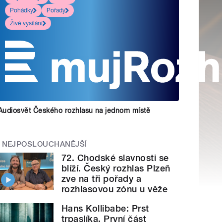
Pohádky
Pořady
Živé vysílání
Audiosvět Českého rozhlasu na jednom místě
NEJPOSLOUCHANĚJŠÍ
72. Chodské slavnosti se
blíží. Český rozhlas Plzeň
zve na tři pořady a
rozhlasovou zónu u věže
Hans Kollibabe: Prst
trpaslíka. První část