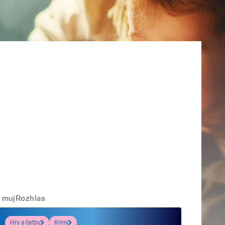
mujRozhlas
Hry a četby
Krimi