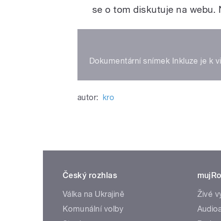
se o tom diskutuje na webu. 
Dokumentární snímek Inkluze je k vi
autor:
kro
Český rozhlas
mujRo
Válka na Ukrajině
Živé v
Komunální volby
Audioa