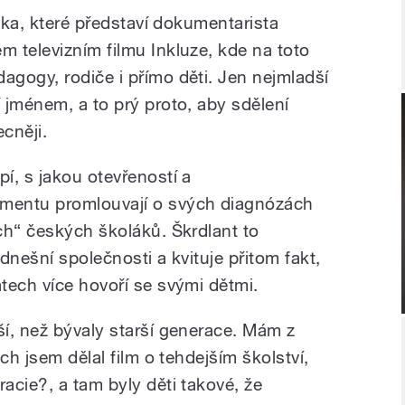
lika, které představí dokumentarista
 televizním filmu Inkluze, kde na toto
gogy, rodiče i přímo děti. Jen nejmladší
 jménem, a to prý proto, aby sdělení
cněji.
í, s jakou otevřeností a
mentu promlouvají o svých diagnózách
ch“ českých školáků. Škrdlant to
dnešní společnosti a kvituje přitom fakt,
tech více hovoří se svými dětmi.
í, než bývaly starší generace. Mám z
ch jsem dělal film o tehdejším školství,
acie?, a tam byly děti takové, že