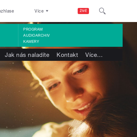
ozhlase
Více
ŽIVĚ
PROGRAM
AUDIOARCHIV
KAMERY
Jak nás naladíte
Kontakt
Více
…