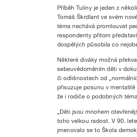
Příběh Tuliny je jeden z něko
Tomáš Škrdlant ve svém novém
téma nechává promlouvat peda
respondenty přitom představí
dospělých působila co nejobe
Některé diváky možná překvap
sebeuvědoměním děti v doku
či odlišnostech od „normální
přisuzuje posunu v mentalitě 
že i rodiče o podobných téma
„Děti jsou mnohem otevřenějš
toho velkou radost. V 90. lete
jmenovalo se to Škola demokr