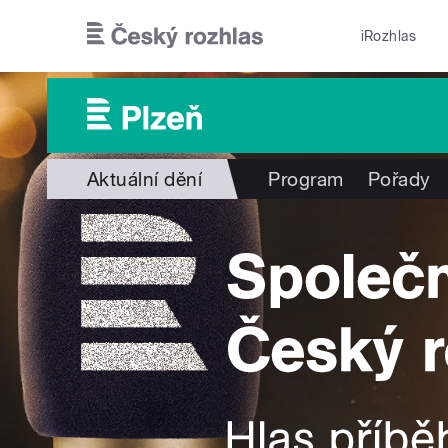
Přejít k hlavnímu obsahu
iRozhlas
Aktuální dění
Program
Pořady