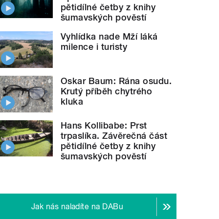
pětidílné četby z knihy
šumavských pověstí
Vyhlídka nade Mží láká
milence i turisty
Oskar Baum: Rána osudu.
Krutý příběh chytrého
kluka
Hans Kollibabe: Prst
trpaslíka. Závěrečná část
pětidílné četby z knihy
šumavských pověstí
Jak nás naladíte na DABu