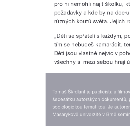
pro ni nemohli najít školku, k
požadavky a kde by na dceru 
různých koutů světa. Jejich r
„Děti se spřátelí s každým, 
tím se nebudeš kamarádit, ten j
Děti jsou vlastně nejvíc v poh
všechny si mezi sebou hrají ú
Tomáš Škrdlant je publicista a film
šedesátku autorských dokumentů, p
sociologickou tematikou. Je autore
Masarykově univerzitě v Brně semin