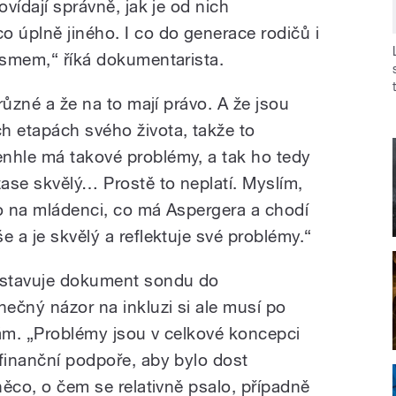
ovídají správně, jak je od nich
o úplně jiného. I co do generace rodičů i
mismem,“ říká dokumentarista.
 různé a že na to mají právo. A že jsou
h etapách svého života, takže to
nhle má takové problémy, a tak ho tedy
zase skvělý… Prostě to neplatí. Myslím,
no na mládenci, co má Aspergera a chodí
e a je skvělý a reflektuje své problémy.“
dstavuje dokument sondu do
ečný názor na inkluzi si ale musí po
sám. „Problémy jsou v celkové koncepci
 finanční podpoře, aby bylo dost
 něco, o čem se relativně psalo, případně