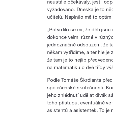
neustále očekávaly, jestli odp
vyžadováno. Dneska je to něc
učitelů. Naplnilo mě to opti
„Potvrdilo se mi, že děti jsou
dokonce velmi různé v různýc
jednoznačné odsouzení, že te
někam vytřídíme, a tenhle je 
že tam je to nejlíp předvede
na matematiku o dvě třídy výš
Podle Tomáše Škrdlanta pře
společenské skutečnosti. Kon
jeho zhlédnutí udělat divák 
toho přístupu, eventuálně ve
asistentů a asistentek. To je