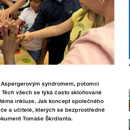
ti s Aspergerovým syndromem, potomci
 Těch všech se týká často skloňované
 téma inkluze. Jak koncept společného
iče a učitelé, kterých se bezprostředně
okument Tomáše Škrdlanta.