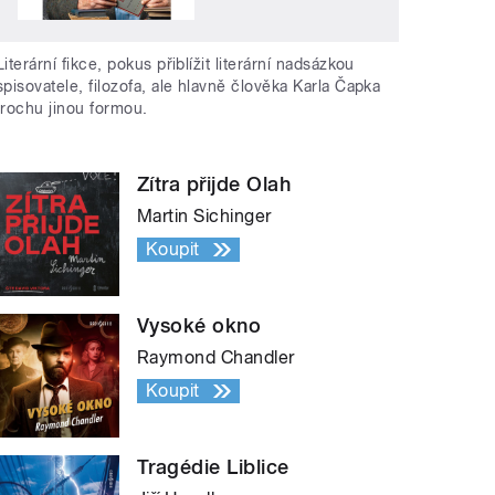
Literární fikce, pokus přiblížit literární nadsázkou
spisovatele, filozofa, ale hlavně člověka Karla Čapka
trochu jinou formou.
Zítra přijde Olah
Martin Sichinger
Koupit
Vysoké okno
Raymond Chandler
Koupit
Tragédie Liblice