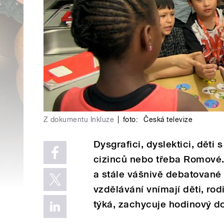
Z dokumentu Inkluze
|
foto:
Česká televize
Dysgrafici, dyslektici, dě
cizinců nebo třeba Romové.
a stále vášnivě debatované
vzdělávání vnímají děti, rod
týká, zachycuje hodinový d