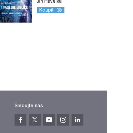
Jiří Havelka
Koupit
Sledujte nás