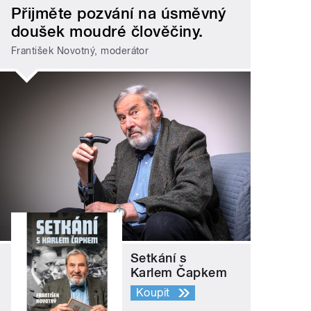
Přijměte pozvání na úsměvný
doušek moudré člověčiny.
František Novotný, moderátor
Setkání s
Karlem Čapkem
Koupit