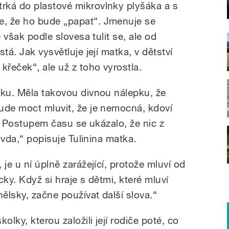
rká do plastové mikrovlnky plyšáka a s
, že ho bude „papat“. Jmenuje se
e však podle slovesa tulit se, ale od
tá. Jak vysvětluje její matka, v dětství
křeček“, ale už z toho vyrostla.
nku. Měla takovou divnou nálepku, že
ude moct mluvit, že je nemocná, kdoví
e. Postupem času se ukázalo, že nic z
ravda,“ popisuje Tulinina matka.
je u ní úplně zarážející, protože mluví od
ky. Když si hraje s dětmi, které mluví
ělsky, začne používat další slova.“
olky, kterou založili její rodiče poté, co