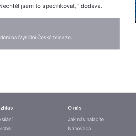
Nechtěl jsem to specifikovat,“ dodává.
dění na iVysílání České televize.
zhlas
O nás
ysílání
Jak nás naladíte
rchiv
Nápověda