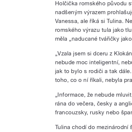
Holčička romského původu st
nadšeným výrazem prohlašuje
Vanessa, ale říká si Tulina. N
romského výrazu tula jako tlus
měla „naducané tvářičky jako 
„Vzala jsem si dceru z Kloká
nebude moc inteligentní, neb
jak to bylo s rodiči a tak dál
toho, co o ní říkali, nebyla p
„Informace, že nebude mluvit, 
rána do večera, česky a anglic
francouzsky, rusky nebo špan
Tulina chodí do mezinárodní šk