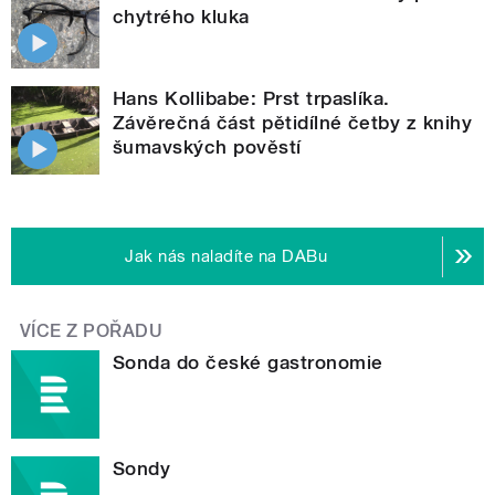
chytrého kluka
Hans Kollibabe: Prst trpaslíka.
Závěrečná část pětidílné četby z knihy
šumavských pověstí
Jak nás naladíte na DABu
VÍCE Z POŘADU
Sonda do české gastronomie
Sondy