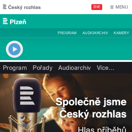
Přejít k hlavnímu obsahu
MENU
ŽIVĚ
PROGRAM
AUDIOARCHIV
KAMERY
Program
Pořady
Audioarchiv
Více
…