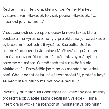
Ředitel firmy Intercora, která chce Penny Market
vystavět Ivan Hlaváček to však popírá. Hlaváček: "...
hlučnost je v normě ...".
V současnosti se ve sporu objevila nová fakta, která
poukazují na výrazné změny v projektu, na jehož základě
bylo územní rozhodnutí vydáno. Starostka třetího
plzeňského obvodu Jaroslava Maříková se prý teprve
nedávno dozvěděla o tom, že část stavby má být na
pozemcích města. O změnách také nevěděla nic.
Maříková: "...Dozvěděla jsem se o změnách od jedné
paní. Chci nechat celou záležitost prošetřit, protože když
se něco staví, tak to má být podle regulí...".
Plzeňský primátor Jiří Šneberger dal všechny dokumenty
prošetřit a obyvatelé zatím čekají na výsledek. Firma
Intercora si vyčká na rozhodnutí ministerstva pro místní