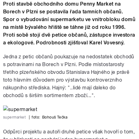
Proti stavbě obchodního domu Penny Market na
Borech v Plzni se postavila řada tamních občanů.
Spor o vybudování supermarketu ve vnitrobloku domů
na místě bývalého hřiště se táhne již od roku 1996.
Proti sobě stojí dvě petice občanů, zástupce investora
a ekologové. Podrobnosti zjišťoval Karel Vovesný.
Jedna z petic občanů poukazuje na nedostatek obchodů
s potravinami na Borech v Plzni. Podle místostarosty
třetího plzeňského obvodu Stanislava Hajného je právě
toto hlavním důvodem pro výstavbu kontroverzního
nákupního střediska. Hajný: "..lidé mají daleko do
obchodů s širším sortimentem zboží...".
supermarket
|
foto:
Bohouš Tečka
Odpůrci projektu a autoři druhé petice však hovoří o tom,