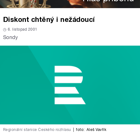
Diskont chtěný i nežádoucí
6. listopad 2001
Sondy
Regionální stanice Českého rozhlasu
|
foto:
Aleš Vavřík