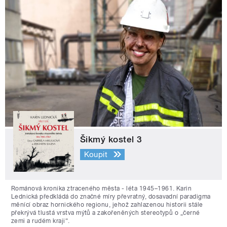
Šikmý kostel 3
Koupit
Románová kronika ztraceného města - léta 1945–1961. Karin
Lednická předkládá do značné míry převratný, dosavadní paradigma
měnící obraz hornického regionu, jehož zahlazenou historii stále
překrývá tlustá vrstva mýtů a zakořeněných stereotypů o „černé
zemi a rudém kraji“.