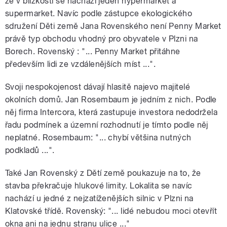
že v blízkosti se nachází jeden hypermarket a
supermarket. Navíc podle zástupce ekologického
sdružení Děti země Jana Rovenského není Penny Market
právě typ obchodu vhodný pro obyvatele v Plzni na
Borech. Rovenský : "... Penny Market přitáhne
především lidi ze vzdálenějších míst ...".
Svoji nespokojenost dávají hlasitě najevo majitelé
okolních domů. Jan Rosembaum je jedním z nich. Podle
něj firma Intercora, která zastupuje investora nedodržela
řadu podmínek a územní rozhodnutí je tímto podle něj
neplatné. Rosembaum: "... chybí většina nutných
podkladů ...".
Také Jan Rovenský z Dětí země poukazuje na to, že
stavba překračuje hlukové limity. Lokalita se navíc
nachází u jedné z nejzatíženějších silnic v Plzni na
Klatovské třídě. Rovenský: "... lidé nebudou moci otevřít
okna ani na jednu stranu ulice ..."