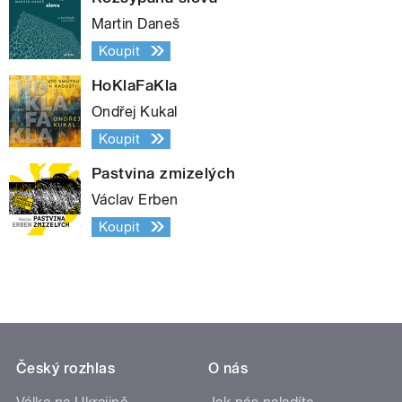
Martin Daneš
Koupit
HoKlaFaKla
Ondřej Kukal
Koupit
Pastvina zmizelých
Václav Erben
Koupit
Český rozhlas
O nás