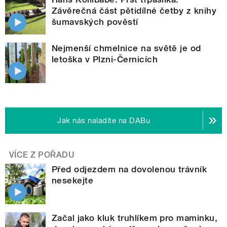
Závěrečná část pětidílné četby z knihy
šumavských pověstí
Nejmenší chmelnice na světě je od
letoška v Plzni-Černicích
Jak nás naladíte na DABu
VÍCE Z POŘADU
Před odjezdem na dovolenou trávník
nesekejte
Začal jako kluk truhlíkem pro maminku,