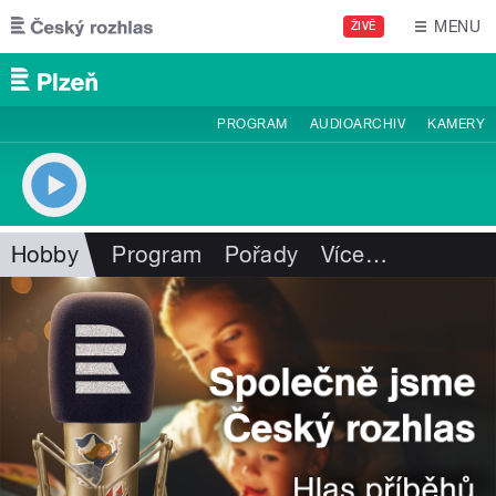
Přejít k hlavnímu obsahu
MENU
ŽIVĚ
PROGRAM
AUDIOARCHIV
KAMERY
Hobby
Program
Pořady
Více
…