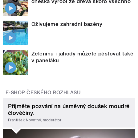
dneska vyrobí ze dřeva skoro všechno
Oživujeme zahradní bazény
Zeleninu i jahody můžete pěstovat také
v paneláku
E-SHOP ČESKÉHO ROZHLASU
Přijměte pozvání na úsměvný doušek moudré
člověčiny.
František Novotný, moderátor