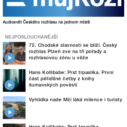
Audiosvět Českého rozhlasu na jednom místě
NEJPOSLOUCHANĚJŠÍ
72. Chodské slavnosti se blíží. Český
rozhlas Plzeň zve na tři pořady a
rozhlasovou zónu u věže
Hans Kollibabe: Prst trpaslíka. První
část pětidílné četby z knihy
šumavských pověstí
Vyhlídka nade Mží láká milence i turisty
Hans Kollibabe: Prst trpaslíka.