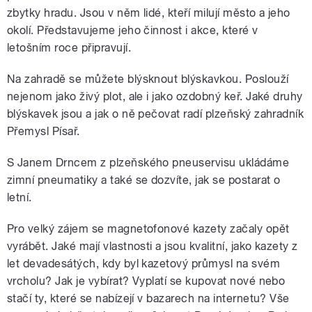
zbytky hradu. Jsou v něm lidé, kteří milují město a jeho
okolí. Představujeme jeho činnost i akce, které v
letošním roce připravují.
Na zahradě se můžete blýsknout blýskavkou. Poslouží
nejenom jako živý plot, ale i jako ozdobný keř. Jaké druhy
blýskavek jsou a jak o ně pečovat radí plzeňský zahradník
Přemysl Písař.
S Janem Drncem z plzeňského pneuservisu ukládáme
zimní pneumatiky a také se dozvíte, jak se postarat o
letní.
Pro velký zájem se magnetofonové kazety začaly opět
vyrábět. Jaké mají vlastnosti a jsou kvalitní, jako kazety z
let devadesátých, kdy byl kazetový průmysl na svém
vrcholu? Jak je vybírat? Vyplatí se kupovat nové nebo
stačí ty, které se nabízejí v bazarech na internetu? Vše