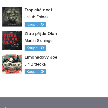
Tropické noci
Jakub Fránek
Koupit
Zítra přijde Olah
Martin Sichinger
Koupit
Limonádový Joe
Jiří Brdečka
Koupit