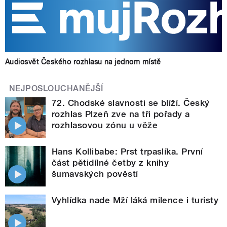
Audiosvět Českého rozhlasu na jednom místě
NEJPOSLOUCHANĚJŠÍ
72. Chodské slavnosti se blíží. Český
rozhlas Plzeň zve na tři pořady a
rozhlasovou zónu u věže
Hans Kollibabe: Prst trpaslíka. První
část pětidílné četby z knihy
šumavských pověstí
Vyhlídka nade Mží láká milence i turisty