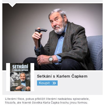
Setkání s Karlem Čapkem
Koupit
Literární fikce, pokus přiblížit literární nadsázkou spisovatele,
filozofa, ale hlavně člověka Karla Čapka trochu jinou formou.