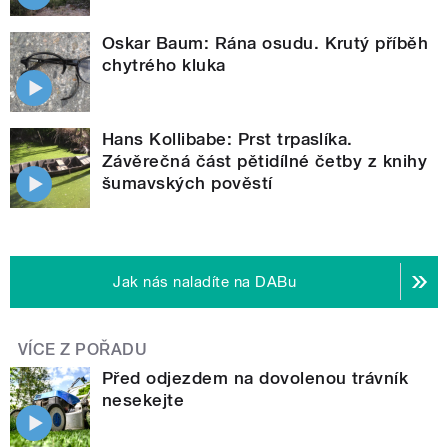
Oskar Baum: Rána osudu. Krutý příběh
chytrého kluka
Hans Kollibabe: Prst trpaslíka.
Závěrečná část pětidílné četby z knihy
šumavských pověstí
Jak nás naladíte na DABu
VÍCE Z POŘADU
Před odjezdem na dovolenou trávník
nesekejte