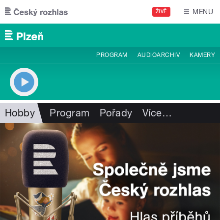
Přejít k hlavnímu obsahu
MENU
ŽIVĚ
PROGRAM
AUDIOARCHIV
KAMERY
Hobby
Program
Pořady
Více
…