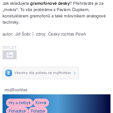
Jak skladujete
gramofonové desky
? Přehráváte je za
„mokra“. To vše probíráme s Pavlem Člupkem,
konstuktérem gramofonů a také milovníkem analogové
techniky.
autor:
Jiří Šobr
|
zdroj:
Český rozhlas Plzeň
Všechny díly pořadu na mujRozhlas
mujRozhlas
Hry a četby
Krimi
Pohádky
Pořady