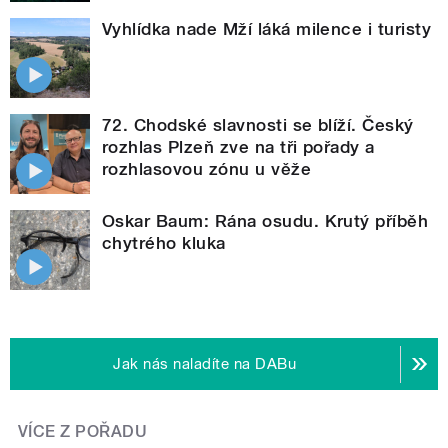
Vyhlídka nade Mží láká milence i turisty
72. Chodské slavnosti se blíží. Český
rozhlas Plzeň zve na tři pořady a
rozhlasovou zónu u věže
Oskar Baum: Rána osudu. Krutý příběh
chytrého kluka
Jak nás naladíte na DABu
VÍCE Z POŘADU