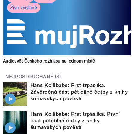
Živé vysílání
Audiosvět Českého rozhlasu na jednom místě
NEJPOSLOUCHANĚJŠÍ
Hans Kollibabe: Prst trpaslíka.
Závěrečná část pětidílné četby z knihy
šumavských pověstí
Hans Kollibabe: Prst trpaslíka. První
část pětidílné četby z knihy
šumavských pověstí