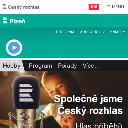
Přejít k hlavnímu obsahu
MENU
ŽIVĚ
PROGRAM
AUDIOARCHIV
KAMERY
Hobby
Program
Pořady
Více
…