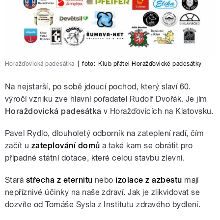
Horažďovická padesátka
|
foto:
Klub přátel Horažďovické padesátky
Na nejstarší, po sobě jdoucí pochod, který slaví 60.
výročí vzniku zve hlavní pořadatel Rudolf Dvořák. Je jím
Horaždovická padesátka
v Horažďovicích na Klatovsku.
Pavel Rydlo, dlouholetý odborník na zateplení radí, čím
začít u
zateplování domů
a také kam se obrátit pro
případné státní dotace, které celou stavbu zlevní.
Stará
střecha z eternitu
nebo
izolace z azbestu
mají
nepříznivé účinky na naše zdraví. Jak je zlikvidovat se
dozvíte od Tomáše Sysla z Institutu zdravého bydlení.