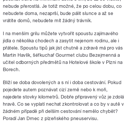
nebude přerostlá. Je totiž možné, že po celou dobu, co
nebudete doma, nezaprší, bude pálit slunce a až se
vrátíte domů, nebudete mít žádný trávník.
I na menším grilu můžete vytvořit spoustu zajímavého
jídla o několika chodech a zasytit nejenom rodinu, ale i
přátele. Spoustu tipů jak jíst chutně a zdravě má pro vás
Martin Havlík, šéfkuchař Gourmet clubu Bezejmenná a
učitel odborných předmětů na Hotelové škole v Plzni na
Borech.
Blíží se doba dovolených a s ní i doba cestování. Pokud
pojedete autem poznávat cizí země nebo k moři,
najedete stovky kilometrů. Dobře připravený vůz je zdolá
hravě. Co se vyplatí nechat zkontrolovat a co by v autě v
žádném případě při delším cestování nemělo chybět?
Poradí Jan Drnec z plzeňského pneuservisu.