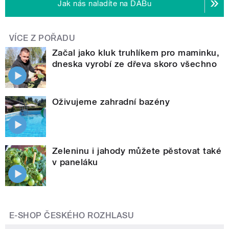
Jak nás naladíte na DABu
VÍCE Z POŘADU
Začal jako kluk truhlíkem pro maminku,
dneska vyrobí ze dřeva skoro všechno
Oživujeme zahradní bazény
Zeleninu i jahody můžete pěstovat také
v paneláku
E-SHOP ČESKÉHO ROZHLASU