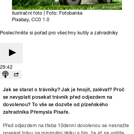
ilustrační foto | Foto: Fotobanka
Pixabay,
CC0 1.0
Poslechněte si pořad pro všechny kutily a zahradníky
29:42
Jak se starat o trávníky? Jak je hnojit, zalévat? Proč
se nevyplatí posekat trávník před odjezdem na
dovolenou? To vše se dozvíte od plzeňského
zahradníka Přemysla Písaře.
Před odjezdem na třeba 10denní dovolenou se nesnažte
posekat trávu na minimální délku s tím, že až se vrátíte,