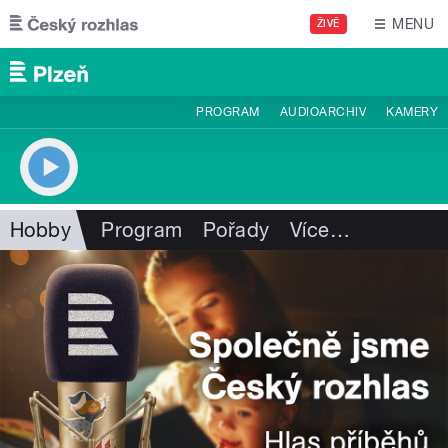
Přejít k hlavnímu obsahu
MENU
ŽIVĚ
PROGRAM
AUDIOARCHIV
KAMERY
Hobby
Program
Pořady
Více
…