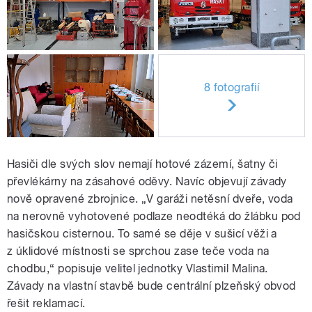
8 fotografií
Hasiči dle svých slov nemají hotové zázemí, šatny či
převlékárny na zásahové oděvy. Navíc objevují závady
nově opravené zbrojnice. „V garáži netěsní dveře, voda
na nerovně vyhotovené podlaze neodtéká do žlábku pod
hasičskou cisternou. To samé se děje v sušicí věži a
z úklidové místnosti se sprchou zase teče voda na
chodbu,“ popisuje velitel jednotky Vlastimil Malina.
Závady na vlastní stavbě bude centrální plzeňský obvod
řešit reklamací.