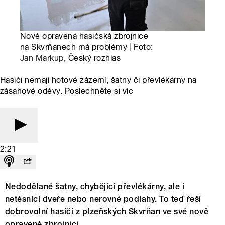
Nově opravená hasičská zbrojnice
na Skvrňanech má problémy | Foto:
Jan Markup
, Český rozhlas
Hasiči nemají hotové zázemí, šatny či převlékárny na
zásahové oděvy. Poslechněte si víc
2:21
Nedodělané šatny, chybějící převlékárny, ale i
netěsnící dveře nebo nerovné podlahy. To teď řeší
dobrovolní hasiči z plzeňských Skvrňan ve své nově
opravené zbrojnici.