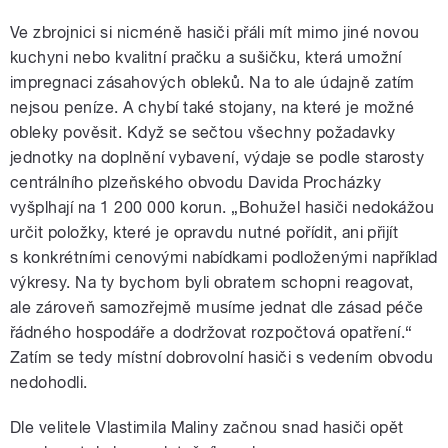
Ve zbrojnici si nicméně hasiči přáli mít mimo jiné novou
kuchyni nebo kvalitní pračku a sušičku, která umožní
impregnaci zásahových obleků. Na to ale údajně zatím
nejsou peníze. A chybí také stojany, na které je možné
obleky pověsit. Když se sečtou všechny požadavky
jednotky na doplnění vybavení, výdaje se podle starosty
centrálního plzeňského obvodu Davida Procházky
vyšplhají na 1 200 000 korun. „Bohužel hasiči nedokážou
určit položky, které je opravdu nutné pořídit, ani přijít
s konkrétními cenovými nabídkami podloženými například
výkresy. Na ty bychom byli obratem schopni reagovat,
ale zároveň samozřejmě musíme jednat dle zásad péče
řádného hospodáře a dodržovat rozpočtová opatření.“
Zatím se tedy místní dobrovolní hasiči s vedením obvodu
nedohodli.
Dle velitele Vlastimila Maliny začnou snad hasiči opět