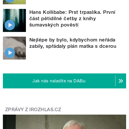
Hans Kollibabe: Prst trpaslíka. První
část pětidílné četby z knihy
šumavských pověstí
Nejlépe by bylo, kdybychom neřáda
zabily, spřádaly plán matka s dcerou
Jak nás naladíte na DABu
ZPRÁVY Z IROZHLAS.CZ