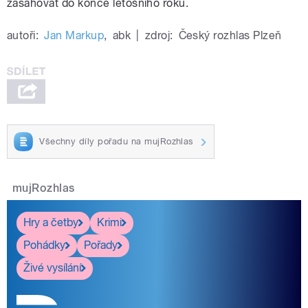
zasahovat do konce letošního roku.
autoři:
Jan Markup
,
abk
|
zdroj:
Český rozhlas Plzeň
Všechny díly pořadu na mujRozhlas
mujRozhlas
Hry a četby
Krimi
Pohádky
Pořady
Živé vysílání