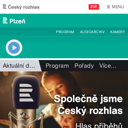
Přejít k hlavnímu obsahu
MENU
ŽIVĚ
PROGRAM
AUDIOARCHIV
KAMERY
Aktuální dění
Program
Pořady
Více
…