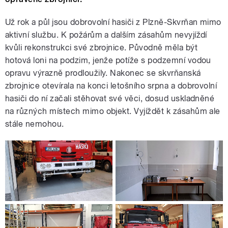
Už rok a půl jsou dobrovolní hasiči z Plzně-Skvrňan mimo
aktivní službu. K požárům a dalším zásahům nevyjíždí
kvůli rekonstrukci své zbrojnice. Původně měla být
hotová loni na podzim, jenže potíže s podzemní vodou
opravu výrazně prodloužily. Nakonec se skvrňanská
zbrojnice otevírala na konci letošního srpna a dobrovolní
hasiči do ní začali stěhovat své věci, dosud uskladněné
na různých místech mimo objekt. Vyjíždět k zásahům ale
stále nemohou.