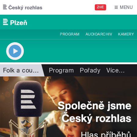
Přejít k hlavnímu obsahu
MENU
ŽIVĚ
PROGRAM
AUDIOARCHIV
KAMERY
Folk a country
Program
Pořady
Více
…