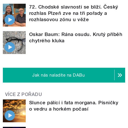
72. Chodské slavnosti se blíží. Český
rozhlas Plzeň zve na tři pořady a
rozhlasovou zónu u věže
Oskar Baum: Rána osudu. Krutý příběh
chytrého kluka
Jak nás naladíte na DABu
VÍCE Z POŘADU
Slunce pálící i fata morgana. Písničky
o vedru a horkém počasí