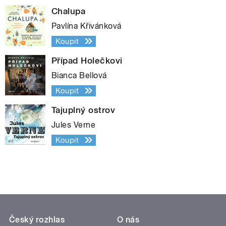
Chalupa
Pavlína Křivánková
Koupit
Případ Holečkovi
Bianca Bellová
Koupit
Tajuplný ostrov
Jules Verne
Koupit
Český rozhlas
O nás