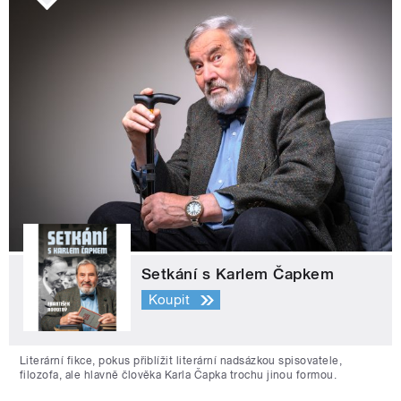
Setkání s Karlem Čapkem
Koupit
Literární fikce, pokus přiblížit literární nadsázkou spisovatele,
filozofa, ale hlavně člověka Karla Čapka trochu jinou formou.