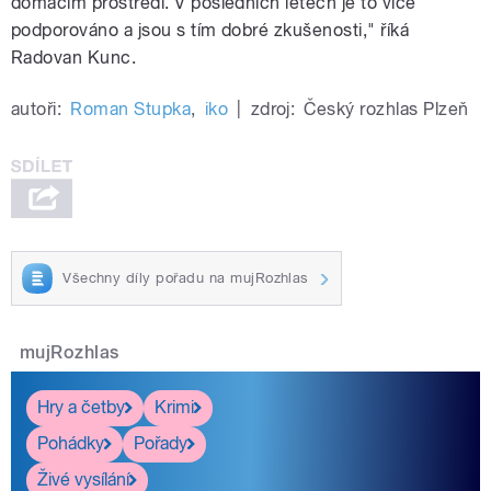
domácím prostředí. V posledních letech je to více
podporováno a jsou s tím dobré zkušenosti," říká
Radovan Kunc.
autoři:
Roman Stupka
,
iko
|
zdroj:
Český rozhlas Plzeň
Všechny díly pořadu na mujRozhlas
mujRozhlas
Hry a četby
Krimi
Pohádky
Pořady
Živé vysílání