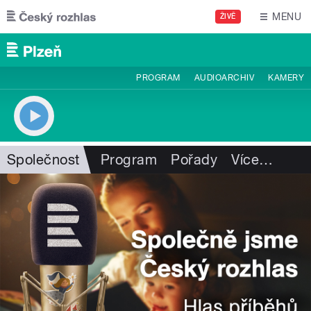
Přejít k hlavnímu obsahu
MENU
ŽIVĚ
PROGRAM
AUDIOARCHIV
KAMERY
Společnost
Program
Pořady
Více
…