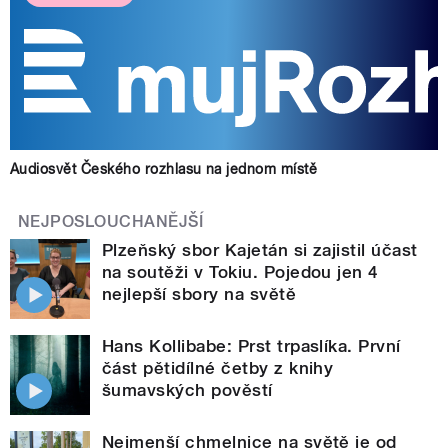
Audiosvět Českého rozhlasu na jednom místě
NEJPOSLOUCHANĚJŠÍ
Plzeňský sbor Kajetán si zajistil účast
na soutěži v Tokiu. Pojedou jen 4
nejlepší sbory na světě
Hans Kollibabe: Prst trpaslíka. První
část pětidílné četby z knihy
šumavských pověstí
Nejmenší chmelnice na světě je od