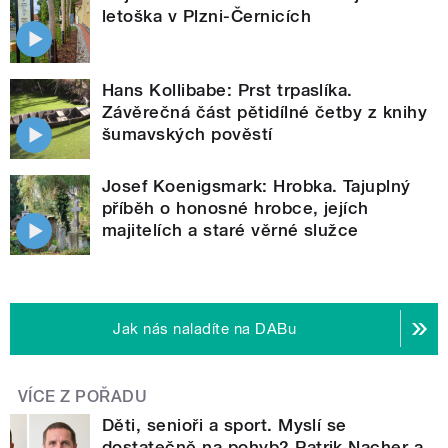
letoška v Plzni-Černicích
Hans Kollibabe: Prst trpaslíka.
Závěrečná část pětidílné četby z knihy
šumavských pověstí
Josef Koenigsmark: Hrobka. Tajuplný
příběh o honosné hrobce, jejích
majitelích a staré věrné služce
Jak nás naladíte na DABu
VÍCE Z POŘADU
Děti, senioři a sport. Myslí se
dostatečně na pohyb? Patrik Nacher a