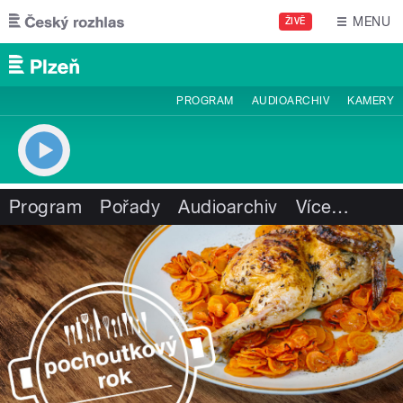
Přejít k hlavnímu obsahu
MENU
ŽIVĚ
PROGRAM
AUDIOARCHIV
KAMERY
Program
Pořady
Audioarchiv
Více
…