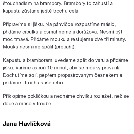
šťouchadlem na brambory. Brambory to zahustí a
kapusta zůstane ještě trochu celá.
Připravíme si jíšku. Na pánvičce rozpustíme máslo,
přidáme cibulku a osmahneme ji dorůžova. Nesmí být
moc tmavá. Přidáme mouku a restujeme dvě tři minuty.
Mouku nesmíme spálit (přepařit).
Kapustu s bramborami uvedeme zpět do varu a přidáme
jíšku. Vaříme aspoň 10 minut, aby se mouky provařila.
Dochutíme solí, pepřem propasírovaným česnekem a
přidáme i trochu sušeného.
Přiklopíme pokličkou a necháme chvilku rozležet, než se
dodělá maso v troubě.
Jana Havlíčková