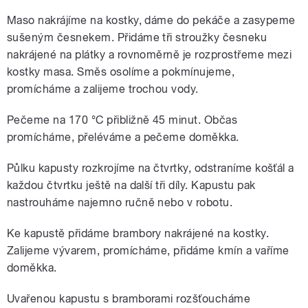
Maso nakrájíme na kostky, dáme do pekáče a zasypeme
sušeným česnekem. Přidáme tři stroužky česneku
nakrájené na plátky a rovnoměrně je rozprostřeme mezi
kostky masa. Směs osolíme a pokmínujeme,
promícháme a zalijeme trochou vody.
Pečeme na 170 °C přibližně 45 minut. Občas
promícháme, přeléváme a pečeme doměkka.
Půlku kapusty rozkrojíme na čtvrtky, odstraníme košťál a
každou čtvrtku ještě na další tři díly. Kapustu pak
nastrouháme najemno ručně nebo v robotu.
Ke kapustě přidáme brambory nakrájené na kostky.
Zalijeme vývarem, promícháme, přidáme kmín a vaříme
doměkka.
Uvařenou kapustu s bramborami rozšťoucháme