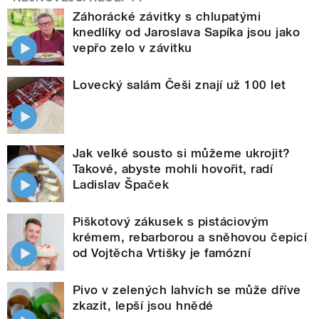
Záhorácké závitky s chlupatými
knedlíky od Jaroslava Sapíka jsou jako
vepřo zelo v závitku
Lovecký salám Češi znají už 100 let
Jak velké sousto si můžeme ukrojit?
Takové, abyste mohli hovořit, radí
Ladislav Špaček
Piškotový zákusek s pistáciovým
krémem, rebarborou a sněhovou čepicí
od Vojtěcha Vrtišky je famózní
Pivo v zelených lahvích se může dříve
zkazit, lepší jsou hnědé