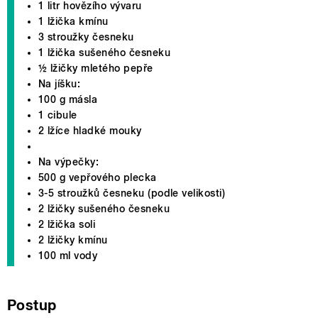
1 litr hovězího vývaru
1 lžička kmínu
3 stroužky česneku
1 lžička sušeného česneku
½ lžičky mletého pepře
Na jíšku:
100 g másla
1 cibule
2 lžíce hladké mouky
Na výpečky:
500 g vepřového plecka
3-5 stroužků česneku (podle velikosti)
2 lžičky sušeného česneku
2 lžička soli
2 lžičky kmínu
100 ml vody
Postup