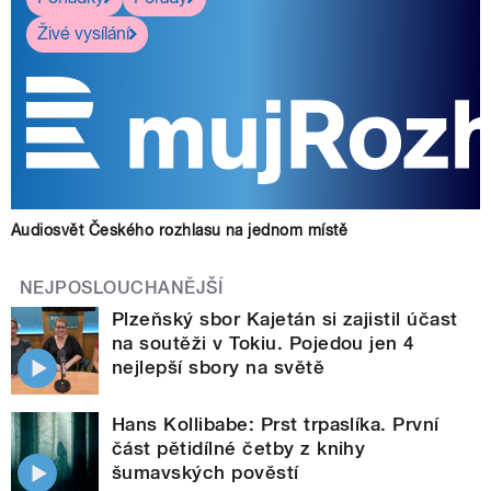
Živé vysílání
Audiosvět Českého rozhlasu na jednom místě
NEJPOSLOUCHANĚJŠÍ
Plzeňský sbor Kajetán si zajistil účast
na soutěži v Tokiu. Pojedou jen 4
nejlepší sbory na světě
Hans Kollibabe: Prst trpaslíka. První
část pětidílné četby z knihy
šumavských pověstí