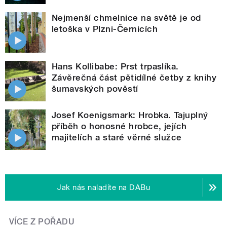
Nejmenší chmelnice na světě je od
letoška v Plzni-Černicích
Hans Kollibabe: Prst trpaslíka.
Závěrečná část pětidílné četby z knihy
šumavských pověstí
Josef Koenigsmark: Hrobka. Tajuplný
příběh o honosné hrobce, jejích
majitelích a staré věrné služce
Jak nás naladíte na DABu
VÍCE Z POŘADU