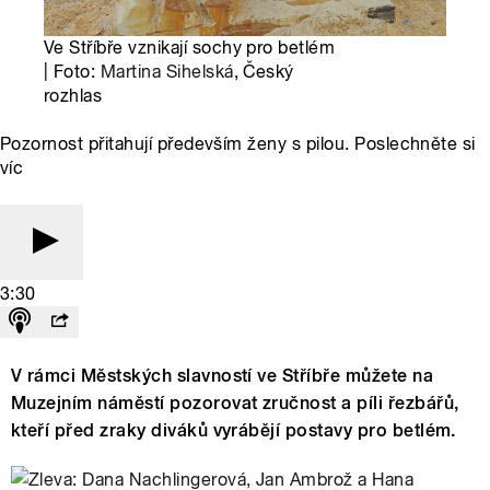
Ve Stříbře vznikají sochy pro betlém
| Foto:
Martina Sihelská
, Český
rozhlas
Pozornost přitahují především ženy s pilou. Poslechněte si
víc
3:30
V rámci Městských slavností ve Stříbře můžete na
Muzejním náměstí pozorovat zručnost a píli řezbářů,
kteří před zraky diváků vyrábějí postavy pro betlém.