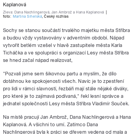
Zleva: Dana Nachlingerová, Jan Ambrož a Hana Kaplanová
|
foto:
Martina Sihelská
,
Český rozhlas
Sochy se stanou součástí trvalého majetku města Stříbra
a budou vždy vystavovány v adventním období. Nápad
vytvořit betlém vzešel v hlavě zastupitele města Karla
Ticháčka a ve spolupráci s organizací Lesy města Stříbra
se hned začal nápad realizovat,
"Pozvali jsme sem šikovnou partu a myslím, že dílo
dotáhnou ke spokojenosti všech. Navíc je to zpestření
pro lidi v rámci slavností, řezbáři mají stále nějaké diváky,
pro které je to zajímavá podívaná," řekl lesní správce a
jednatel společnosti Lesy města Stříbra Vladimír Souček.
Na místě pracují Jan Ambrož, Dana Nachlingerová a Hana
Kaplanová. A všichni to umí. Zatímco Dana
Nachlingerová byla k práci se dřevem vedena od mala a