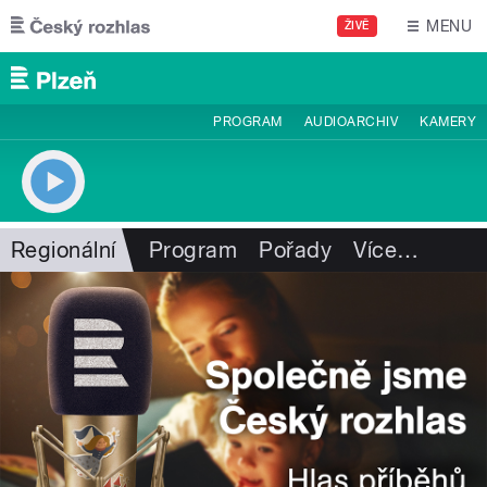
Přejít k hlavnímu obsahu
MENU
ŽIVĚ
PROGRAM
AUDIOARCHIV
KAMERY
Regionální
Program
Pořady
Více
…