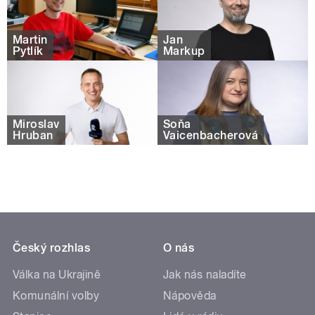
Martin
Jan
Pytlík
Markup
Miroslav
Soňa
Hruban
Vaicenbacherová
Český rozhlas
O nás
Válka na Ukrajině
Jak nás naladíte
Komunální volby
Nápověda