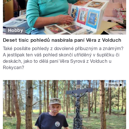
Hobby
Deset tisíc pohledů nasbírala paní Věra z Volduch
Také posíláte pohledy z dovolené příbuzným a známým?
A jestlipak ten váš pohled skončí utříděný v šuplíčku či
deskách, jako to dělá paní Věra Syrová z Volduch u
Rokycan?
3 minuty