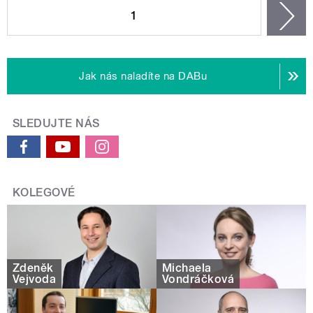
1
n
Jak nás naladíte na DABu
SLEDUJTE NÁS
KOLEGOVÉ
Zdeněk
Michaela
Vejvoda
Vondráčková