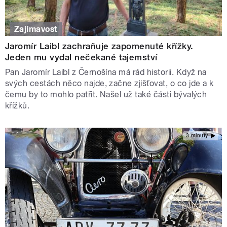
Zajímavost
Jaromír Laibl zachraňuje zapomenuté křížky.
Jeden mu vydal nečekané tajemství
Pan Jaromír Laibl z Černošína má rád historii. Když na
svých cestách něco najde, začne zjišťovat, o co jde a k
čemu by to mohlo patřit. Našel už také části bývalých
křížků.
3 minuty