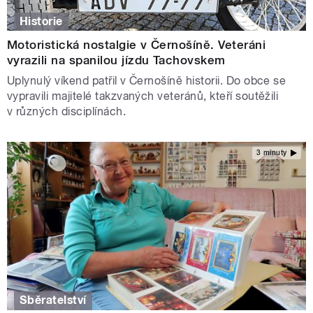
Historie
Motoristická nostalgie v Černošíně. Veteráni
vyrazili na spanilou jízdu Tachovskem
Uplynulý víkend patřil v Černošíně historii. Do obce se
vypravili majitelé takzvaných veteránů, kteří soutěžili
v různých disciplínách.
3 minuty
Sběratelství