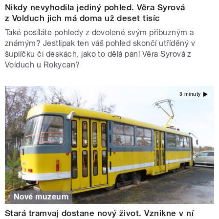
Nikdy nevyhodila jediný pohled. Věra Syrová
z Volduch jich má doma už deset tisíc
Také posíláte pohledy z dovolené svým příbuzným a
známým? Jestlipak ten váš pohled skončí utříděný v
šuplíčku či deskách, jako to dělá paní Věra Syrová z
Volduch u Rokycan?
3 minuty
Nové muzeum
Stará tramvaj dostane nový život. Vznikne v ní