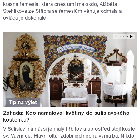
krásná řemesla, která dnes umí málokdo, Alžběta
Stehlíková ze Stříbra se řemeslům věnuje odmala a
ovládá je dokonale.
3 minuty
Tip na výlet
Záhada: Kdo namaloval květiny do sulislavského
kostelíku?
V Sulislavi na návsi je malý hřbitov a uprostřed stojí kostel
sv. Vavřince. Hlavní oltář zdobí jedinečná výmalba. Nikdo