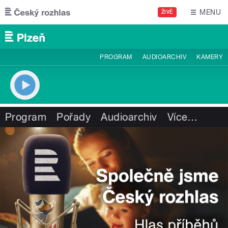
Přejít k hlavnímu obsahu
MENU
ŽIVĚ
PROGRAM
AUDIOARCHIV
KAMERY
Program
Pořady
Audioarchiv
Více
…