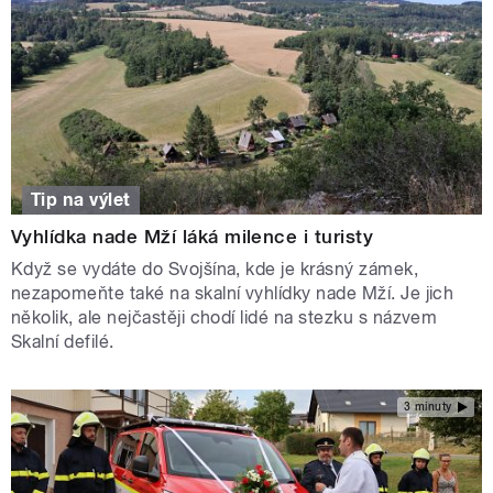
Tip na výlet
Vyhlídka nade Mží láká milence i turisty
Když se vydáte do Svojšína, kde je krásný zámek,
nezapomeňte také na skalní vyhlídky nade Mží. Je jich
několik, ale nejčastěji chodí lidé na stezku s názvem
Skalní defilé.
3 minuty