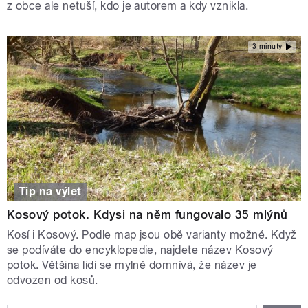
z obce ale netuší, kdo je autorem a kdy vznikla.
3 minuty
Tip na výlet
Kosový potok. Kdysi na něm fungovalo 35 mlýnů
Kosí i Kosový. Podle map jsou obě varianty možné. Když
se podíváte do encyklopedie, najdete název Kosový
potok. Většina lidí se mylně domnívá, že název je
odvozen od kosů.
STRÁNKY