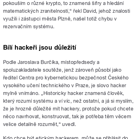
pokouším o různé krypto, to znamená šifry a hledání
matematických zranitelností,“ řekl David, jehož znalosti
využili i zástupci města Plzně, našel totiž chybu v
rezervačním systému.
Bílí hackeři jsou důležití
Podle Jaroslava Burčíka, místopředsedy a
spoluzakladatele soutěže, jenž zároveň působí jako
ředitel Centra pro kybernetickou bezpečnost Českého
vysokého učení technického v Praze, je slovo hacker
mylně vnímáno. „Historicky hacker znamená člověk,
který rozumí systému a ví víc, než ostatní, a já si myslím,
že je hrozně důležité mít hackery, protože pokud chcete
něco navrhovat, konstruovat, tak je potřeba těm věcem
velice detailně rozumět,“ uvedl.
Kdo chce být etickým hackerem, může se přihlásit do