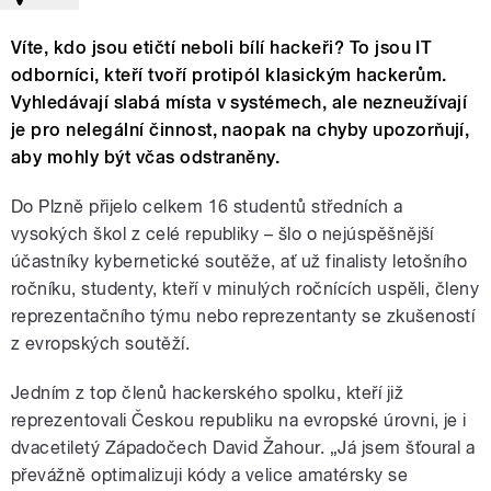
Víte, kdo jsou etičtí neboli bílí hackeři? To jsou IT
odborníci, kteří tvoří protipól klasickým hackerům.
Vyhledávají slabá místa v systémech, ale nezneužívají
je pro nelegální činnost, naopak na chyby upozorňují,
aby mohly být včas odstraněny.
Do Plzně přijelo celkem 16 studentů středních a
vysokých škol z celé republiky – šlo o nejúspěšnější
účastníky kybernetické soutěže, ať už finalisty letošního
ročníku, studenty, kteří v minulých ročnících uspěli, členy
reprezentačního týmu nebo reprezentanty se zkušeností
z evropských soutěží.
Jedním z top členů hackerského spolku, kteří již
reprezentovali Českou republiku na evropské úrovni, je i
dvacetiletý Západočech David Žahour. „Já jsem šťoural a
převážně optimalizuji kódy a velice amatérsky se