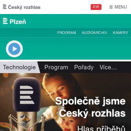
Přejít k hlavnímu obsahu
MENU
ŽIVĚ
PROGRAM
AUDIOARCHIV
KAMERY
Technologie
Program
Pořady
Více
…