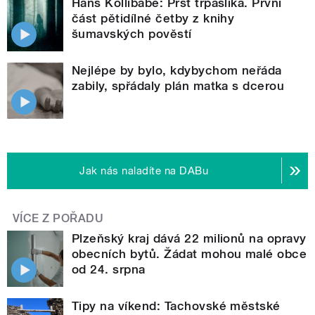
Hans Kollibabe: Prst trpaslíka. První
část pětidílné četby z knihy
šumavských pověstí
Nejlépe by bylo, kdybychom neřáda
zabily, spřádaly plán matka s dcerou
Jak nás naladíte na DABu
VÍCE Z POŘADU
Plzeňský kraj dává 22 milionů na opravy
obecních bytů. Žádat mohou malé obce
od 24. srpna
Tipy na víkend: Tachovské městské