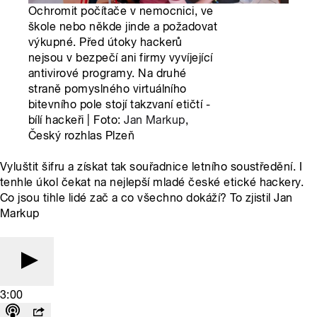
Ochromit počítače v nemocnici, ve
škole nebo někde jinde a požadovat
výkupné. Před útoky hackerů
nejsou v bezpečí ani firmy vyvíjející
antivirové programy. Na druhé
straně pomyslného virtuálního
bitevního pole stojí takzvaní etičtí -
bílí hackeři | Foto:
Jan Markup
,
Český rozhlas Plzeň
Vyluštit šifru a získat tak souřadnice letního soustředění. I
tenhle úkol čekat na nejlepší mladé české etické hackery.
Co jsou tihle lidé zač a co všechno dokáží? To zjistil Jan
Markup
3:00