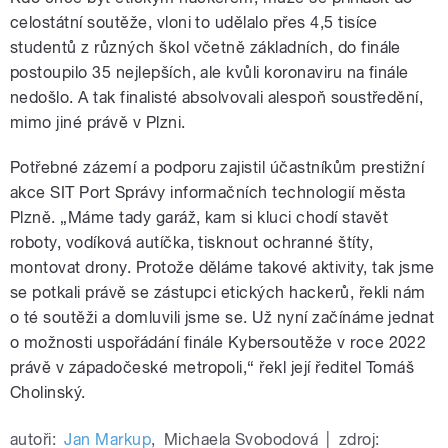
celostátní soutěže, vloni to udělalo přes 4,5 tisíce
studentů z různých škol včetně základních, do finále
postoupilo 35 nejlepších, ale kvůli koronaviru na finále
nedošlo. A tak finalisté absolvovali alespoň soustředění,
mimo jiné právě v Plzni.
Potřebné zázemí a podporu zajistil účastníkům prestižní
akce SIT Port Správy informačních technologií města
Plzně. „Máme tady garáž, kam si kluci chodí stavět
roboty, vodíková autíčka, tisknout ochranné štíty,
montovat drony. Protože děláme takové aktivity, tak jsme
se potkali právě se zástupci etických hackerů, řekli nám
o té soutěži a domluvili jsme se. Už nyní začínáme jednat
o možnosti uspořádání finále Kybersoutěže v roce 2022
právě v západočeské metropoli,“ řekl její ředitel Tomáš
Cholinský.
autoři:
Jan Markup
,
Michaela Svobodová
|
zdroj: