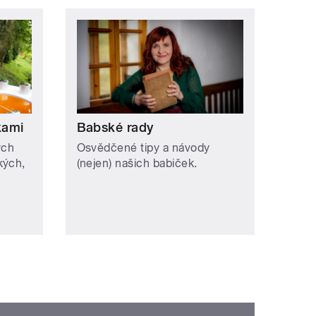
kami
Babské rady
ých
Osvědčené tipy a návody
kých,
(nejen) našich babiček.