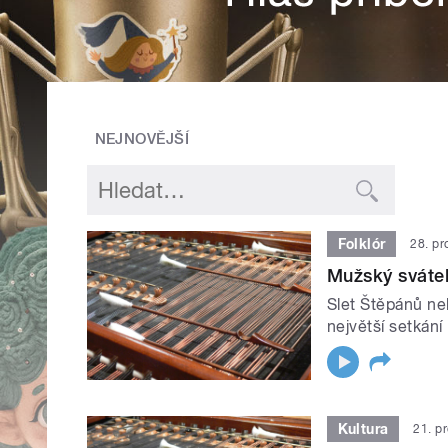
NEJNOVĚJŠÍ
Folklór
28. pr
Mužský sváte
Slet Štěpánů ne
největší setkání
Kultura
21. p