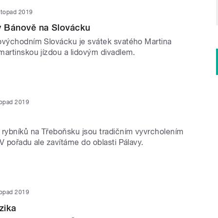
istopad 2019
v Bánově na Slovácku
ovýchodním Slovácku je svátek svatého Martina
martinskou jízdou a lidovým divadlem.
stopad 2019
 rybníků na Třeboňsku jsou tradičním vyvrcholením
V pořadu ale zavítáme do oblasti Pálavy.
stopad 2019
zika