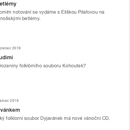
etlémy
orním notování se vydáme s Eliškou Pilařovou na
onošskými betlémy.
rosinec 2019
udimi
arozeniny folklórního souboru Kohoutek?
osinec 2019
avánkem
ý folklorní soubor Dyjavánek má nové vánoční CD.