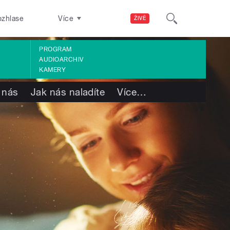
ozhlase
Více
ŽIVĚ
PROGRAM
AUDIOARCHIV
KAMERY
 nás
Jak nás naladíte
Více
…