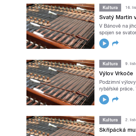
Kultura
16. l
Svatý Martin 
V Bánově na jih
spojen se svato
Kultura
9. li
Výlov Vrkoče
Podzimní výlovy
rybářské práce. 
Kultura
2. li
Skřípácká mu