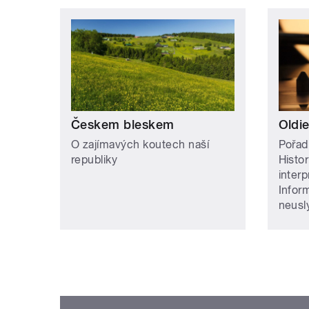
Českem bleskem
Oldie
O zajímavých koutech naší
Pořad
republiky
Histor
inter
Infor
neusly