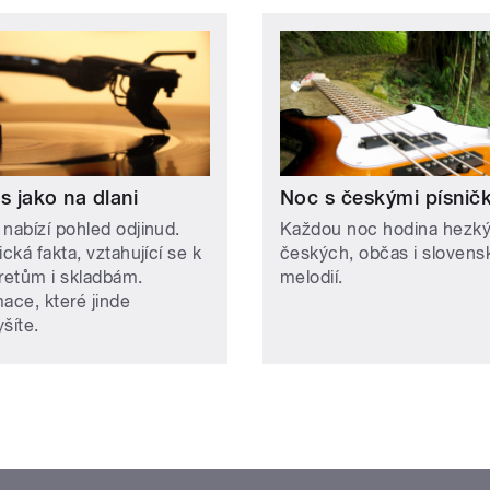
s jako na dlani
Noc s českými písnič
 nabízí pohled odjinud.
Každou noc hodina hezk
ická fakta, vztahující se k
českých, občas i slovens
pretům i skladbám.
melodií.
mace, které jinde
šíte.