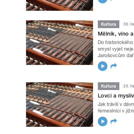
Kultura
30. l
Mělník, víno 
Do historického
smysl vyjet nej
Jarošovcům daří 
Kultura
23. l
Lovci a mysliv
Jak trávili v d
řemeslníci v ji