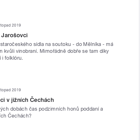
istopad 2019
a Jarošovci
 staročeského sídla na soutoku - do Mělníka - má
en kvůli vinobraní. Mimořádně dobře se tam díky
i folklóru.
istopad 2019
ci v jižních Čechách
ávných dobách čas podzimních honů poddaní a
žních Čechách?