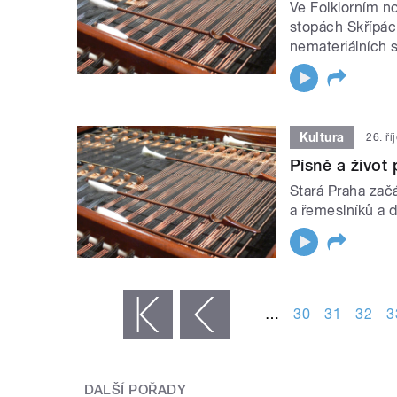
Ve Folklorním n
stopách Skřípác
nemateriálních st
Kultura
26. ř
Písně a život
Stará Praha začá
a řemeslníků a 
STRÁNKY
…
30
31
32
3
« první
‹ předchozí
DALŠÍ POŘADY