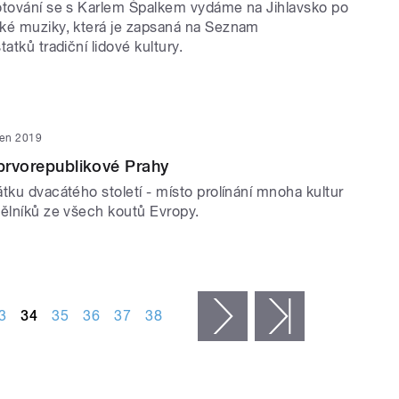
otování se s Karlem Špalkem vydáme na Jihlavsko po
ké muziky, která je zapsaná na Seznam
atků tradiční lidové kultury.
íjen 2019
 prvorepublikové Prahy
tku dvacátého století - místo prolínání mnoha kultur
dělníků ze všech koutů Evropy.
3
34
35
36
37
38
následující ›
poslední »