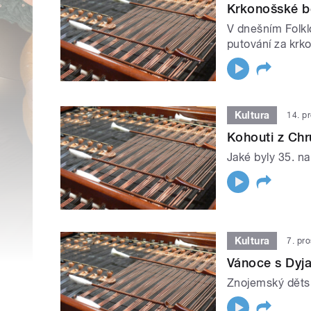
Krkonošské b
V dnešním Folkl
putování za krk
Kultura
14. p
Kohouti z Chr
Jaké byly 35. n
Kultura
7. pr
Vánoce s Dyj
Znojemský dětsk