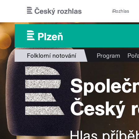
Přejít k hlavnímu obsahu
iRozhlas
Folklorní notování
Program
Poř