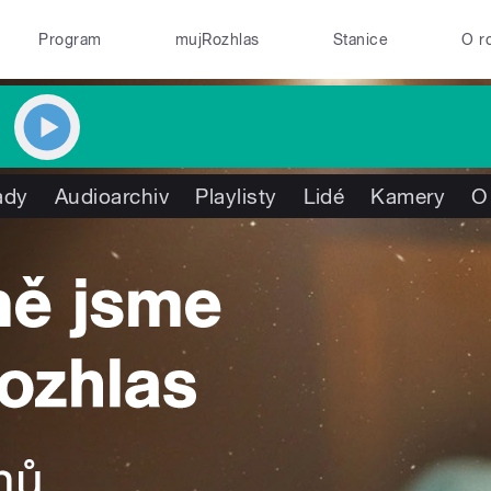
Program
mujRozhlas
Stanice
O r
ady
Audioarchiv
Playlisty
Lidé
Kamery
O