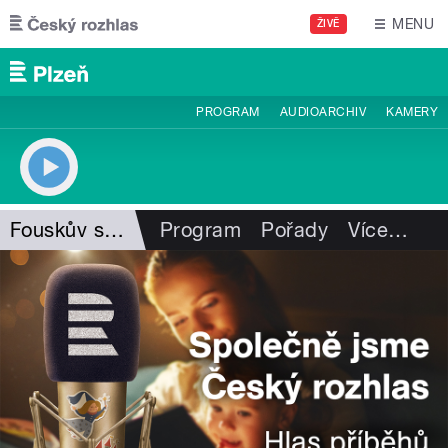
Přejít k hlavnímu obsahu
MENU
ŽIVĚ
PROGRAM
AUDIOARCHIV
KAMERY
Fouskův svět
Program
Pořady
Více
…