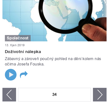
Společnost
13. říjen 2019
Doživotní nálepka
Zábavný a zároveň poučný pohled na dění kolem nás
očima Josefa Fouska.
STRÁNKY
34
n
zí