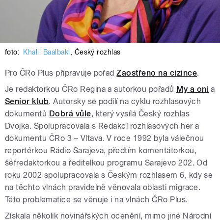
foto:
Khalil Baalbaki
,
Český rozhlas
Pro ČRo Plus připravuje pořad
Zaostřeno na cizince
.
Je redaktorkou ČRo Regina a autorkou pořadů
My a oni
a
Senior klub
. Autorsky se podílí na cyklu rozhlasových
dokumentů
Dobrá vůle
, který vysílá Český rozhlas
Dvojka. Spolupracovala s Redakcí rozhlasových her a
dokumentu ČRo 3 – Vltava. V roce 1992 byla válečnou
reportérkou Rádio Sarajeva, předtím komentátorkou,
šéfredaktorkou a ředitelkou programu Sarajevo 202. Od
roku 2002 spolupracovala s Českým rozhlasem 6, kdy se
na těchto vlnách pravidelně věnovala oblasti migrace.
Této problematice se věnuje i na vlnách ČRo Plus.
Získala několik novinářských ocenění, mimo jiné Národní