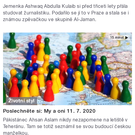
Jemenka Ashwaq Abdulla Kulaib si před třiceti lety přála
studovat žurnalistiku. Podařilo se jí to v Praze a stala se i
známou zpěvačkou ve skupině Al-Jaman.
15 minut
Životní styl
Poslechněte si: My a oni 11. 7. 2020
Pákistánec Ahsan Aslam nikdy nezapomene na letiště v
Teheránu. Tam se totiž seznámil se svou budoucí českou
manželkou.