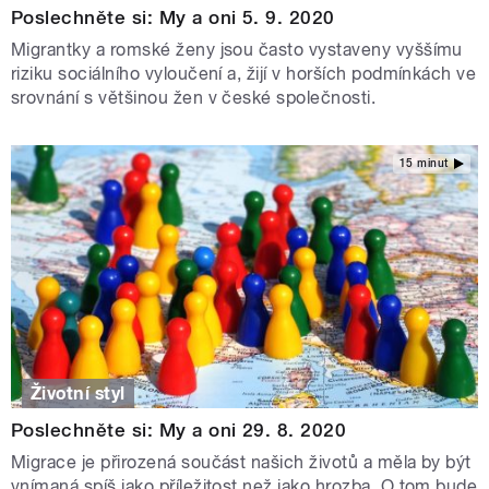
Poslechněte si: My a oni 5. 9. 2020
Migrantky a romské ženy jsou často vystaveny vyššímu
riziku sociálního vyloučení a, žijí v horších podmínkách ve
srovnání s většinou žen v české společnosti.
15 minut
Životní styl
Poslechněte si: My a oni 29. 8. 2020
Migrace je přirozená součást našich životů a měla by být
vnímaná spíš jako příležitost než jako hrozba. O tom bude