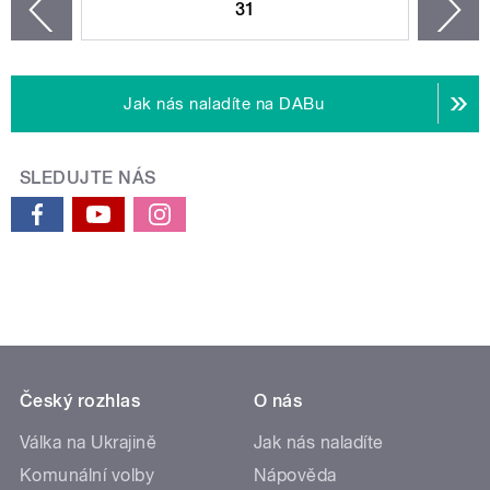
31
n
zí
Jak nás naladíte na DABu
SLEDUJTE NÁS
Český rozhlas
O nás
Válka na Ukrajině
Jak nás naladíte
Komunální volby
Nápověda