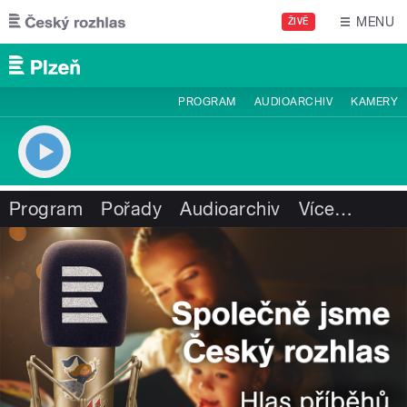
Přejít k hlavnímu obsahu
MENU
ŽIVĚ
PROGRAM
AUDIOARCHIV
KAMERY
Program
Pořady
Audioarchiv
Více
…