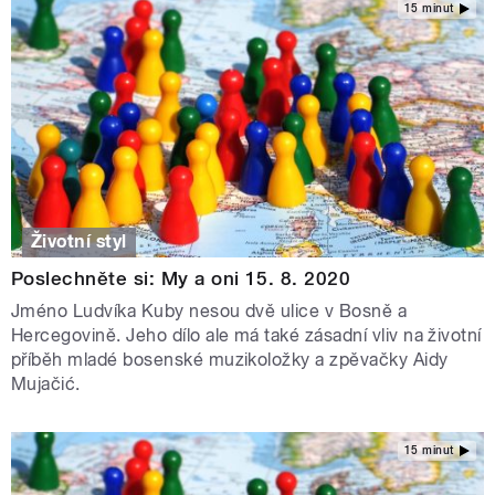
15 minut
Životní styl
Poslechněte si: My a oni 15. 8. 2020
Jméno Ludvíka Kuby nesou dvě ulice v Bosně a
Hercegovině. Jeho dílo ale má také zásadní vliv na životní
příběh mladé bosenské muzikoložky a zpěvačky Aidy
Mujačić.
15 minut