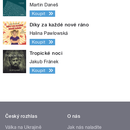
Martin Daneš
Koupit
Díky za každé nové ráno
Halina Pawlowská
Koupit
Tropické noci
Jakub Fránek
Koupit
Český rozhlas
O nás
Válka na Ukrajině
Jak nás naladíte