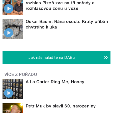
rozhlas Plzeň zve na tři pořady a
rozhlasovou zónu u věže
Oskar Baum: Rána osudu. Krutý příběh
chytrého kluka
Jak nás naladíte na DABu
VÍCE Z POŘADU
A La Carte: Ring Me, Honey
Petr Muk by slavil 60. narozeniny