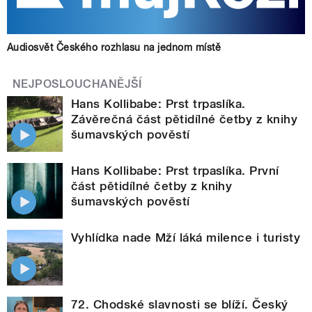
Audiosvět Českého rozhlasu na jednom místě
NEJPOSLOUCHANĚJŠÍ
Hans Kollibabe: Prst trpaslíka.
Závěrečná část pětidílné četby z knihy
šumavských pověstí
Hans Kollibabe: Prst trpaslíka. První
část pětidílné četby z knihy
šumavských pověstí
Vyhlídka nade Mží láká milence i turisty
72. Chodské slavnosti se blíží. Český