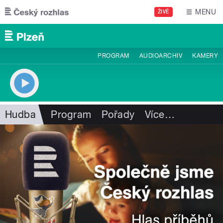
Přejít k hlavnímu obsahu
MENU
ŽIVĚ
PROGRAM
AUDIOARCHIV
KAMERY
Hudba
Program
Pořady
Více
…