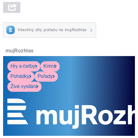
Všechny díly pořadu na mujRozhlas
mujRozhlas
Hry a četby
Krimi
Pohádky
Pořady
Živé vysílání