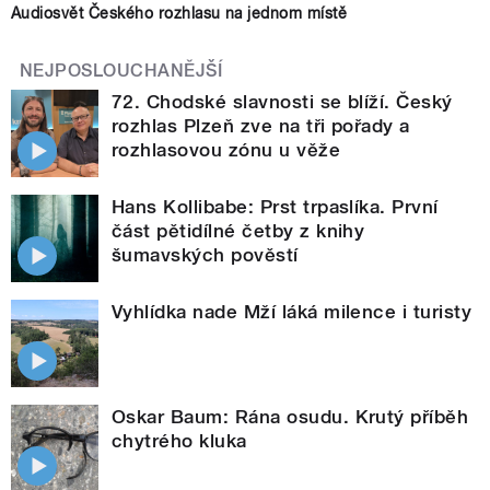
Audiosvět Českého rozhlasu na jednom místě
NEJPOSLOUCHANĚJŠÍ
72. Chodské slavnosti se blíží. Český
rozhlas Plzeň zve na tři pořady a
rozhlasovou zónu u věže
Hans Kollibabe: Prst trpaslíka. První
část pětidílné četby z knihy
šumavských pověstí
Vyhlídka nade Mží láká milence i turisty
Oskar Baum: Rána osudu. Krutý příběh
chytrého kluka