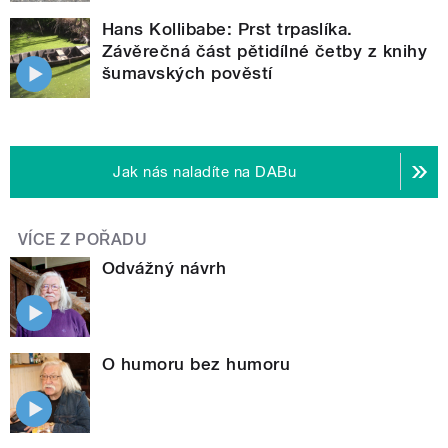
Hans Kollibabe: Prst trpaslíka.
Závěrečná část pětidílné četby z knihy
šumavských pověstí
Jak nás naladíte na DABu
VÍCE Z POŘADU
Odvážný návrh
O humoru bez humoru