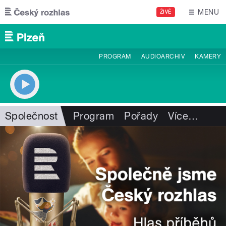
Přejít k hlavnímu obsahu
MENU
ŽIVĚ
PROGRAM
AUDIOARCHIV
KAMERY
Společnost
Program
Pořady
Více
…