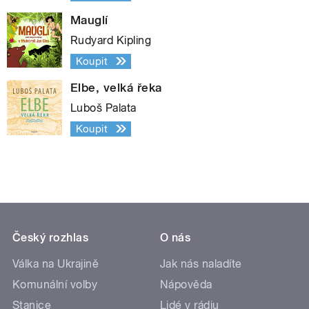
Mauglí
Rudyard Kipling
Koupit
Elbe, velká řeka
Luboš Palata
Koupit
Český rozhlas
O nás
Válka na Ukrajině
Jak nás naladíte
Komunální volby
Nápověda
Stanice
Lidé v rádiu