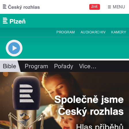
Přejít k hlavnímu obsahu
MENU
ŽIVĚ
PROGRAM
AUDIOARCHIV
KAMERY
Bible
Program
Pořady
Více
…