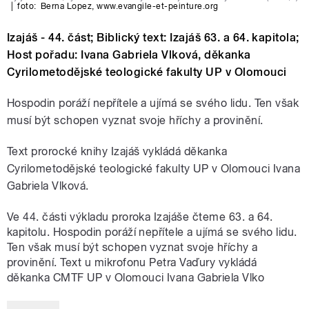
|
foto:
Berna Lopez, www.evangile-et-peinture.org
Izajáš - 44. část; Biblický text: Izajáš 63. a 64. kapitola;
Host pořadu: Ivana Gabriela Vlková, děkanka
Cyrilometodějské teologické fakulty UP v Olomouci
Hospodin poráží nepřítele a ujímá se svého lidu. Ten však
musí být schopen vyznat svoje hříchy a provinění.
Text prorocké knihy Izajáš vykládá děkanka
Cyrilometodějské teologické fakulty UP v Olomouci Ivana
Gabriela Vlková.
Ve 44. části výkladu proroka Izajáše čteme 63. a 64.
kapitolu. Hospodin poráží nepřítele a ujímá se svého lidu.
Ten však musí být schopen vyznat svoje hříchy a
provinění. Text u mikrofonu Petra Vaďury vykládá
děkanka CMTF UP v Olomouci Ivana Gabriela Vlko