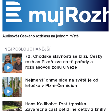
Audiosvět Českého rozhlasu na jednom místě
NEJPOSLOUCHANĚJŠÍ
72. Chodské slavnosti se blíží. Český
rozhlas Plzeň zve na tři pořady a
rozhlasovou zónu u věže
Nejmenší chmelnice na světě je od
letoška v Plzni-Černicích
Hans Kollibabe: Prst trpaslíka.
Závěrečná část pětidílné četby z knihy