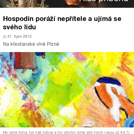
Hospodin poráží nepřítele a ujímá se
svého lidu
21. říjen 2012
Na křesťanské vlně Plzně
My jsme hlína, tys náš tvůrce a my všichni jsme dílo tvých rukou (Iz 64,7)