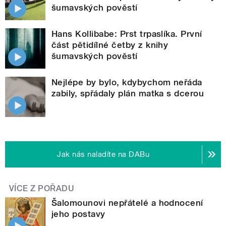
šumavských pověstí
Hans Kollibabe: Prst trpaslíka. První
část pětidílné četby z knihy
šumavských pověstí
Nejlépe by bylo, kdybychom neřáda
zabily, spřádaly plán matka s dcerou
Jak nás naladíte na DABu
VÍCE Z POŘADU
Šalomounovi nepřátelé a hodnocení
jeho postavy