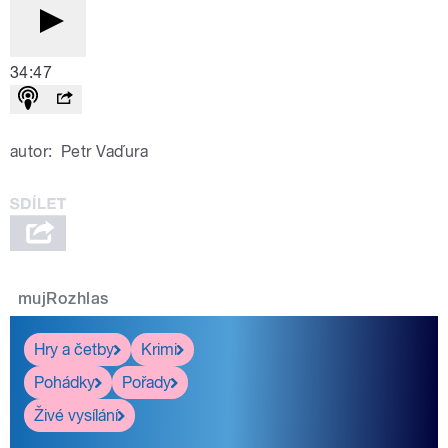
34:47
autor:
Petr Vaďura
mujRozhlas
Hry a četby
Krimi
Pohádky
Pořady
Živé vysílání