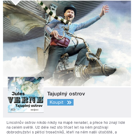
Tajuplný ostrov
Koupit
Lincolnův ostrov nikdo nikdy na mapě nenašel, a přece ho znají lidé
na celém světě. Už déle než sto třicet let na něm prožívají
dobrodružství s pěticí trosečníků, kteří na něm našli útočiště, a