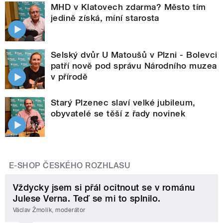
MHD v Klatovech zdarma? Město tím
jedině získá, míní starosta
Selský dvůr U Matoušů v Plzni - Bolevci
patří nově pod správu Národního muzea
v přírodě
Starý Plzenec slaví velké jubileum,
obyvatelé se těší z řady novinek
E-SHOP ČESKÉHO ROZHLASU
Vždycky jsem si přál ocitnout se v románu
Julese Verna. Teď se mi to splnilo.
Václav Žmolík, moderátor