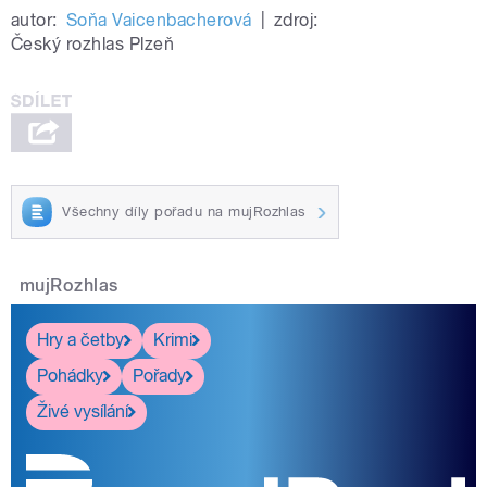
autor:
Soňa Vaicenbacherová
|
zdroj:
Český rozhlas Plzeň
Všechny díly pořadu na mujRozhlas
mujRozhlas
Hry a četby
Krimi
Pohádky
Pořady
Živé vysílání