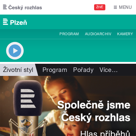
Přejít k hlavnímu obsahu
MENU
ŽIVĚ
PROGRAM
AUDIOARCHIV
KAMERY
Životní styl
Program
Pořady
Více
…