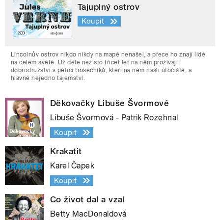
Tajuplný ostrov
Koupit
Lincolnův ostrov nikdo nikdy na mapě nenašel, a přece ho znají lidé
na celém světě. Už déle než sto třicet let na něm prožívají
dobrodružství s pěticí trosečníků, kteří na něm našli útočiště, a
hlavně nejedno tajemství.
Děkovačky Libuše Švormové
Libuše Švormová - Patrik Rozehnal
Koupit
Krakatit
Karel Čapek
Koupit
Co život dal a vzal
Betty MacDonaldová