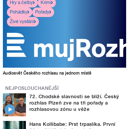
Hry a četby
Krimi
Pohádky
Pořady
Živé vysílání
Audiosvět Českého rozhlasu na jednom místě
NEJPOSLOUCHANĚJŠÍ
72. Chodské slavnosti se blíží. Český
rozhlas Plzeň zve na tři pořady a
rozhlasovou zónu u věže
Hans Kollibabe: Prst trpaslíka. První