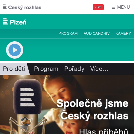
Přejít k hlavnímu obsahu
MENU
ŽIVĚ
PROGRAM
AUDIOARCHIV
KAMERY
Pro děti
Program
Pořady
Více
…