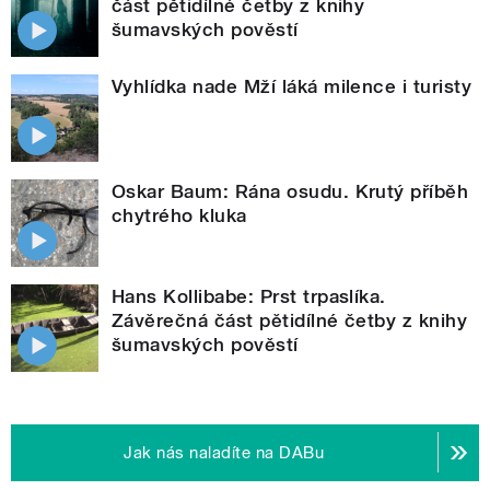
část pětidílné četby z knihy
šumavských pověstí
Vyhlídka nade Mží láká milence i turisty
Oskar Baum: Rána osudu. Krutý příběh
chytrého kluka
Hans Kollibabe: Prst trpaslíka.
Závěrečná část pětidílné četby z knihy
šumavských pověstí
Jak nás naladíte na DABu