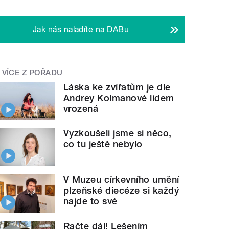
Jak nás naladíte na DABu
VÍCE Z POŘADU
Láska ke zvířatům je dle
Andrey Kolmanové lidem
vrozená
Vyzkoušeli jsme si něco,
co tu ještě nebylo
V Muzeu církevního umění
plzeňské diecéze si každý
najde to své
Račte dál! Lešením