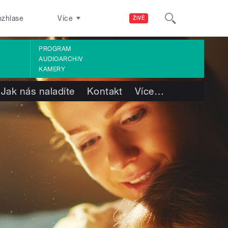
ozhlase
Více
ŽIVĚ
PROGRAM
AUDIOARCHIV
KAMERY
Jak nás naladíte
Kontakt
Více
…