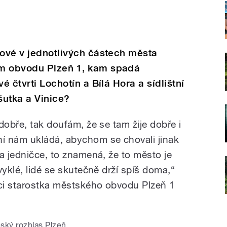
rové v jednotlivých částech města
ém obvodu Plzeň 1, kam spadá
é čtvrti Lochotín a Bílá Hora a sídlištní
šutka a Vinice?
dobře, tak doufám, že se tam žije dobře i
í nám ukládá, abychom se chovali jinak
a jedničce, to znamená, že to město je
vyklé, lidé se skutečně drží spíš doma,“
aci starostka městského obvodu Plzeň 1
ský rozhlas Plzeň