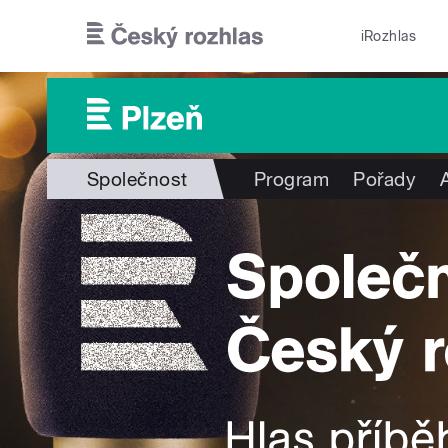
Přejít k hlavnímu obsahu
iRozhlas
Společnost
Program
Pořady