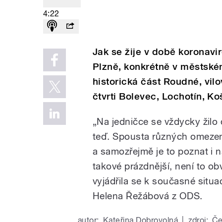
4:22
Jak se žije v době koronavi
Plzně, konkrétně v městsk
historická část Roudné, vilov
čtvrti Bolevec, Lochotín, Ko
„Na jedničce se vždycky žilo 
teď. Spousta různých omezen
a samozřejmě je to poznat i n
takové prázdnější, není to ob
vyjádřila se k současné situ
Helena Řežábová z ODS.
autor:
Kateřina Dobrovolná
|
zdroj:
Če