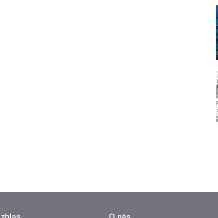
zhlas
O nás