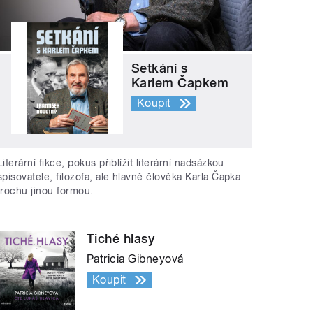
Setkání s
Karlem Čapkem
Koupit
Literární fikce, pokus přiblížit literární nadsázkou
spisovatele, filozofa, ale hlavně člověka Karla Čapka
trochu jinou formou.
Tiché hlasy
Patricia Gibneyová
Koupit