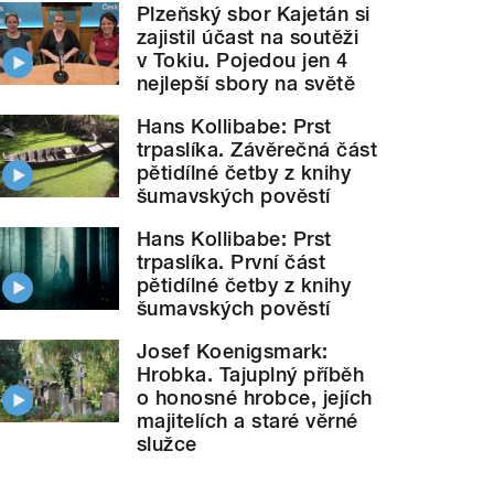
Plzeňský sbor Kajetán si
zajistil účast na soutěži
v Tokiu. Pojedou jen 4
nejlepší sbory na světě
Hans Kollibabe: Prst
trpaslíka. Závěrečná část
pětidílné četby z knihy
šumavských pověstí
Hans Kollibabe: Prst
trpaslíka. První část
pětidílné četby z knihy
šumavských pověstí
Josef Koenigsmark:
Hrobka. Tajuplný příběh
o honosné hrobce, jejích
majitelích a staré věrné
služce