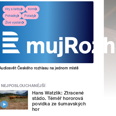
Hry a četby
Krimi
Pohádky
Pořady
Živé vysílání
Audiosvět Českého rozhlasu na jednom místě
NEJPOSLOUCHANĚJŠÍ
Hans Watzlik: Ztracené
stádo. Téměř hororová
povídka ze šumavských
hor