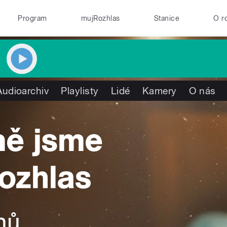
Program
mujRozhlas
Stanice
O r
Audioarchiv
Playlisty
Lidé
Kamery
O nás