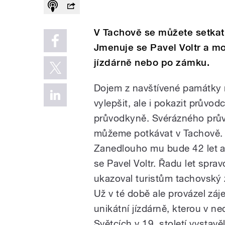
V Tachově se můžete setkat
Jmenuje se Pavel Voltr a mo
jízdárně nebo po zámku.
Dojem z navštívené památky
vylepšit, ale i pokazit průvo
průvodkyně. Svérázného prů
můžeme potkávat v Tachově.
Zanedlouho mu bude 42 let a
se Pavel Voltr. Řadu let sprav
ukazoval turistům tachovský
Už v té době ale provázel záj
unikátní jízdárně, kterou v n
Světcích v 19. století vystavě