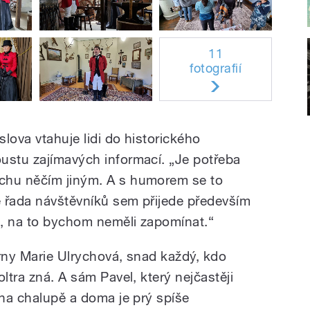
11
fotografií
slova vtahuje lidi do historického
ustu zajímavých informací. „Je potřeba
chu něčím jiným. A s humorem se to
 řada návštěvníků sem přijede především
a, na to bychom neměli zapomínat.“
árny Marie Ulrychová, snad každý, kdo
ltra zná. A sám Pavel, který nejčastěji
 na chalupě a doma je prý spíše