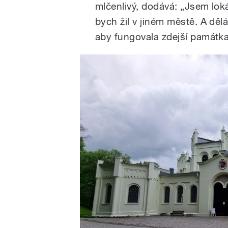
mlčenlivý, dodává: „Jsem loká
bych žil v jiném městě. A děl
aby fungovala zdejší památka