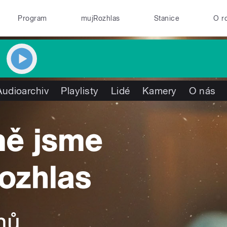
Program
mujRozhlas
Stanice
O r
Audioarchiv
Playlisty
Lidé
Kamery
O nás