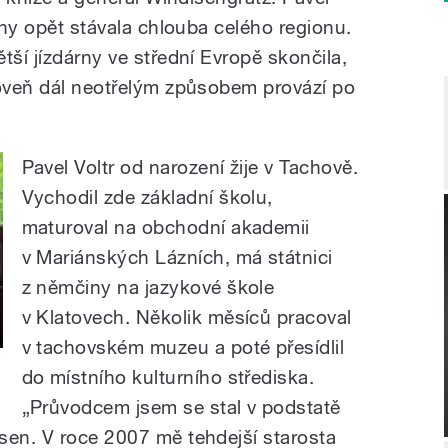
uiny opět stávala chlouba celého regionu.
tší jízdárny ve střední Evropě skončila,
roveň dál neotřelým způsobem provází po
Pavel Voltr od narození žije v Tachově.
Vychodil zde základní školu,
maturoval na obchodní akademii
v Mariánských Lázních, má státnici
z němčiny na jazykové škole
v Klatovech. Několik měsíců pracoval
v tachovském muzeu a poté přesídlil
do místního kulturního střediska.
„Průvodcem jsem se stal v podstatě
sen. V roce 2007 mě tehdejší starosta