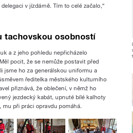
delegaci v jízdárně. Tím to celé začalo,“
u tachovskou osobností
luk a z jeho pohledu nepřicházelo
 Měl pocit, že se nemůže postavit před
vali jsme ho za generálskou uniformu a
 úsměvem ředitelka městského kulturního
vel přiznává, že oblečení, v němž ho
červený jezdecký kabát, upnuté bílé kalhoty
, mu při práci opravdu pomáhá.