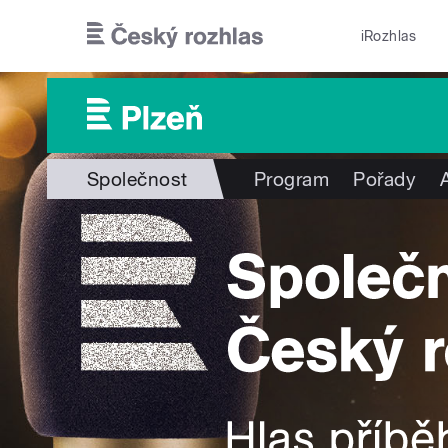
Přejít k hlavnímu obsahu
iRozhlas
Společnost
Program
Pořady