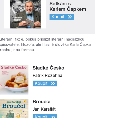
Setkání s
Karlem Čapkem
Koupit
Literární fikce, pokus přiblížit literární nadsázkou
spisovatele, filozofa, ale hlavně člověka Karla Čapka
trochu jinou formou.
Sladké Česko
Patrik Rozehnal
Koupit
Broučci
Jan Karafiát
Koupit