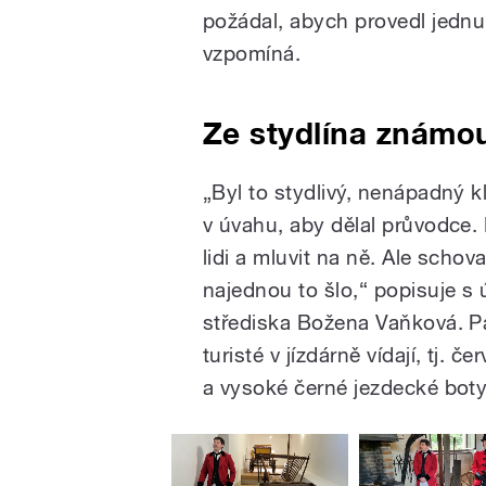
požádal, abych provedl jednu 
vzpomíná.
Ze stydlína známo
„Byl to stydlivý, nenápadný k
v úvahu, aby dělal průvodce.
lidi a mluvit na ně. Ale scho
najednou to šlo,“ popisuje s
střediska Božena Vaňková. Pa
turisté v jízdárně vídají, tj. 
a vysoké černé jezdecké boty