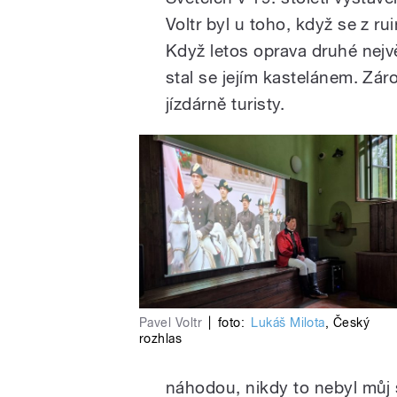
Voltr byl u toho, když se z r
Když letos oprava druhé nejvě
stal se jejím kastelánem. Zá
jízdárně turisty.
Pavel Voltr
|
foto:
Lukáš Milota
,
Český
rozhlas
náhodou, nikdy to nebyl můj 