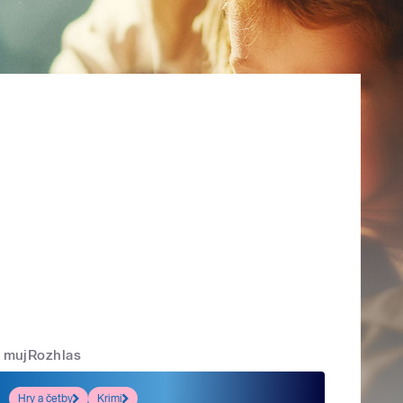
mujRozhlas
Hry a četby
Krimi