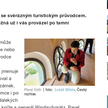
 se svérázným turistickým průvodcem.
žná už i vás provázel po tamní
 může
dce nebo
vodce
 jmenuje
oval a
 zámek.
Pavel Voltr
|
foto:
Lukáš Milota
,
Český
emce i po
rozhlas
edalekých
l kníže a generál Windischgrätz. Pavel