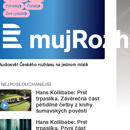
Pohádky
Pořady
Živé vysílání
Audiosvět Českého rozhlasu na jednom místě
NEJPOSLOUCHANĚJŠÍ
Hans Kollibabe: Prst
trpaslíka. Závěrečná část
pětidílné četby z knihy
šumavských pověstí
Hans Kollibabe: Prst
trpaslíka. První část