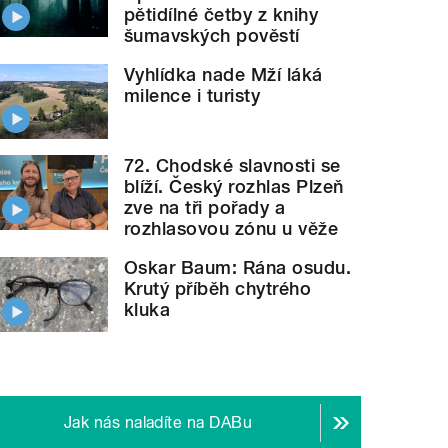
pětidílné četby z knihy
šumavských pověstí
Vyhlídka nade Mží láká
milence i turisty
72. Chodské slavnosti se
blíží. Český rozhlas Plzeň
zve na tři pořady a
rozhlasovou zónu u věže
Oskar Baum: Rána osudu.
Krutý příběh chytrého
kluka
Jak nás naladíte na DABu