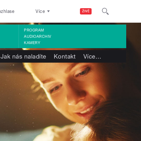
ozhlase
Více
ŽIVĚ
PROGRAM
AUDIOARCHIV
KAMERY
Jak nás naladíte
Kontakt
Více
…