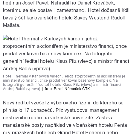
hejtman Josef Pavel. Nahradil ho Daniel Křováček,
kterému se ale postavili zaměstnanci. Hotel dočasně řídil
bývalý šéf karlovarského hotelu Savoy Westend Rudolf
Mašata.
Hotel Thermal v Karlových Varech, jehož stoprocentním akcionářem je
ministerstvo financí, chce prodat venkovní bazénový komplex. Na
fotografii generální ředitel hotelu Klaus Pilz (vlevo) a ministr financí
Andrej Babiš (vpravo)
|
foto: Pavel Němeček
,
ČTK
Nový ředitel vzešel z výběrového řízení, do kterého se
přihlásilo 17 uchazečů. Pilz vystudoval management
cestovního ruchu na vídeňské univerzitě. Zastával
manažerské posty například ve vídeňském hotelu Penta
či v pražských hotelech Grand Hotel Bohemia nebo