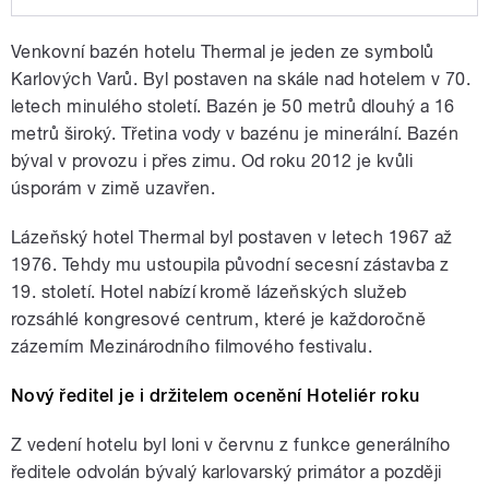
Play /
Thermal.
Andrej Babiš si myslí, že stát by
Venkovní bazén hotelu Thermal je jeden ze symbolů
měl prodat venkovní bazén hotelu
Karlových Varů. Byl postaven na skále nad hotelem v 70.
letech minulého století. Bazén je 50 metrů dlouhý a 16
metrů široký. Třetina vody v bazénu je minerální. Bazén
býval v provozu i přes zimu. Od roku 2012 je kvůli
úsporám v zimě uzavřen.
Lázeňský hotel Thermal byl postaven v letech 1967 až
pause
1976. Tehdy mu ustoupila původní secesní zástavba z
19. století. Hotel nabízí kromě lázeňských služeb
rozsáhlé kongresové centrum, které je každoročně
zázemím Mezinárodního filmového festivalu.
Nový ředitel je i držitelem ocenění Hoteliér roku
Z vedení hotelu byl loni v červnu z funkce generálního
ředitele odvolán bývalý karlovarský primátor a později