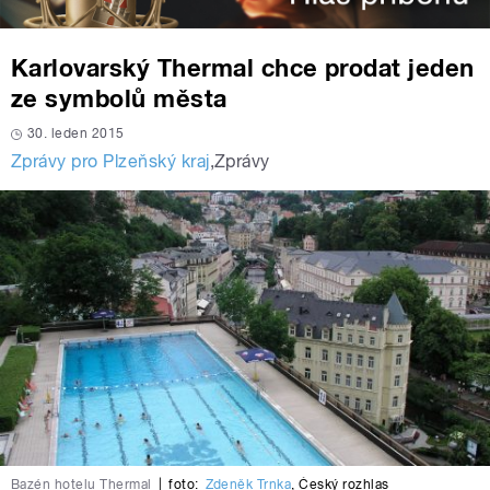
Karlovarský Thermal chce prodat jeden
ze symbolů města
30. leden 2015
Zprávy pro Plzeňský kraj
,
Zprávy
Bazén hotelu Thermal
|
foto:
Zdeněk Trnka
,
Český rozhlas