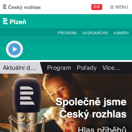
Přejít k hlavnímu obsahu
MENU
ŽIVĚ
PROGRAM
AUDIOARCHIV
KAMERY
Aktuální dění
Program
Pořady
Více
…