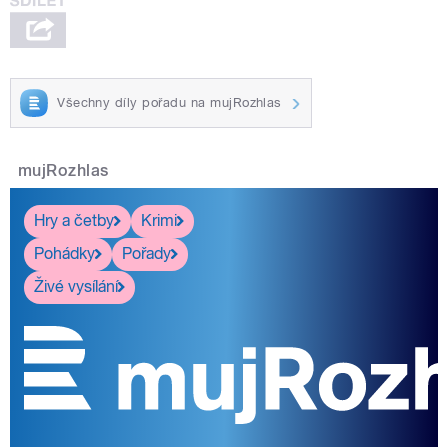
Všechny díly pořadu na mujRozhlas
mujRozhlas
Hry a četby
Krimi
Pohádky
Pořady
Živé vysílání