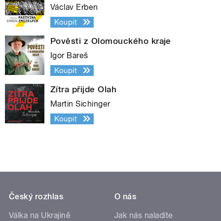
Václav Erben
Koupit
Pověsti z Olomouckého kraje
Igor Bareš
Koupit
Zítra přijde Olah
Martin Sichinger
Koupit
Český rozhlas
O nás
Válka na Ukrajině
Jak nás naladíte