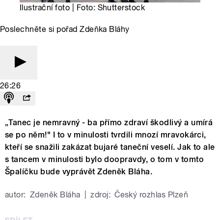
Ilustrační foto | Foto: Shutterstock
Poslechněte si pořad Zdeňka Bláhy
26:26
„Tanec je nemravný - ba přímo zdraví škodlivý a umírá
se po něm!" I to v minulosti tvrdili mnozí mravokárci,
kteří se snažili zakázat bujaré taneční veselí. Jak to ale
s tancem v minulosti bylo doopravdy, o tom v tomto
Špalíčku bude vyprávět Zdeněk Bláha.
autor:
Zdeněk Bláha
|
zdroj:
Český rozhlas Plzeň