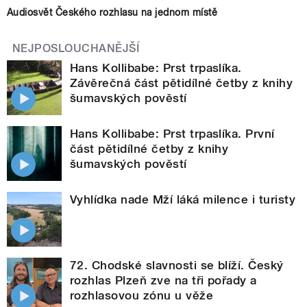
Audiosvět Českého rozhlasu na jednom místě
NEJPOSLOUCHANĚJŠÍ
Hans Kollibabe: Prst trpaslíka.
Závěrečná část pětidílné četby z knihy
šumavských pověstí
Hans Kollibabe: Prst trpaslíka. První
část pětidílné četby z knihy
šumavských pověstí
Vyhlídka nade Mží láká milence i turisty
72. Chodské slavnosti se blíží. Český
rozhlas Plzeň zve na tři pořady a
rozhlasovou zónu u věže