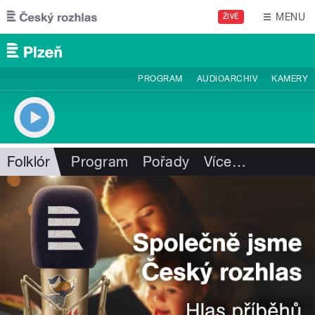
Přejít k hlavnímu obsahu
MENU
ŽIVĚ
PROGRAM
AUDIOARCHIV
KAMERY
Folklór
Program
Pořady
Více
…