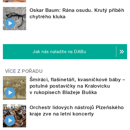
Oskar Baum: Rána osudu. Krutý příběh
chytrého kluka
Jak nás naladíte na DABu
VÍCE Z POŘADU
Šmíráci, flašinetáři, kvasničkové báby –
potulné postavičky na Kralovicku
v rukopisech Blažeje Buška
Orchestr lidových nástrojů Plzeňského
kraje zve na letní koncerty