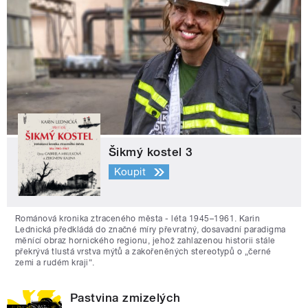
Šikmý kostel 3
Koupit
Románová kronika ztraceného města - léta 1945–1961. Karin
Lednická předkládá do značné míry převratný, dosavadní paradigma
měnící obraz hornického regionu, jehož zahlazenou historii stále
překrývá tlustá vrstva mýtů a zakořeněných stereotypů o „černé
zemi a rudém kraji“.
Pastvina zmizelých