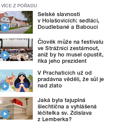
VÍCE Z POŘADU
Selské slavnosti
v Holašovicích: sedláci,
Doudlebané a Babouci
Člověk může na festivalu
ve Strážnici zestárnout,
aniž by ho musel opustit,
říká jeho prezident
V Prachaticích už od
pradávna věděli, že sůl je
nad zlato
Jaká byla tajuplná
šlechtična a vyhlášená
léčitelka sv. Zdislava
z Lemberka?