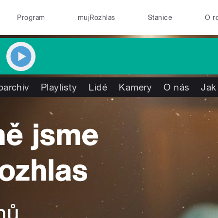
Program
mujRozhlas
Stanice
O r
oarchiv
Playlisty
Lidé
Kamery
O nás
Jak