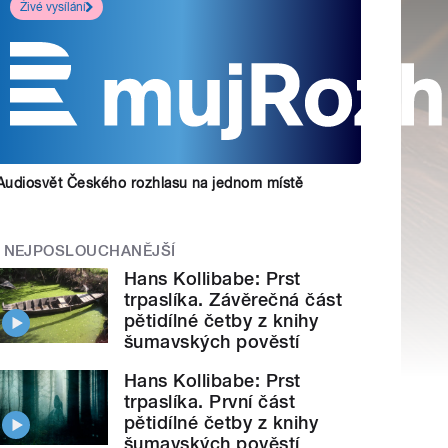
Živé vysílání
Audiosvět Českého rozhlasu na jednom místě
NEJPOSLOUCHANĚJŠÍ
Hans Kollibabe: Prst
trpaslíka. Závěrečná část
pětidílné četby z knihy
šumavských pověstí
Hans Kollibabe: Prst
trpaslíka. První část
pětidílné četby z knihy
šumavských pověstí