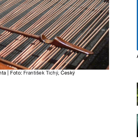
ta | Foto:
František Tichý
, Český