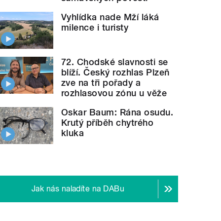
Vyhlídka nade Mží láká
milence i turisty
72. Chodské slavnosti se
blíží. Český rozhlas Plzeň
zve na tři pořady a
rozhlasovou zónu u věže
Oskar Baum: Rána osudu.
Krutý příběh chytrého
kluka
Jak nás naladíte na DABu