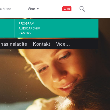
ozhlase
Více
ŽIVĚ
PROGRAM
AUDIOARCHIV
KAMERY
 nás naladíte
Kontakt
Více
…