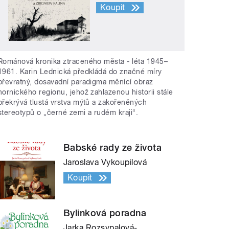
Koupit
Románová kronika ztraceného města - léta 1945–
1961. Karin Lednická předkládá do značné míry
převratný, dosavadní paradigma měnící obraz
hornického regionu, jehož zahlazenou historii stále
překrývá tlustá vrstva mýtů a zakořeněných
stereotypů o „černé zemi a rudém kraji“.
Babské rady ze života
Jaroslava Vykoupilová
Koupit
Bylinková poradna
Jarka Rozsypalová-