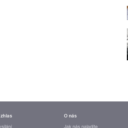
zhlas
O nás
ysílání
Jak nás naladíte