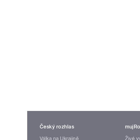
Český rozhlas
mujRo
Válka na Ukrajině
Živé v