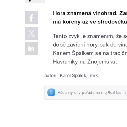
Hora znamená vinohrad. Zará
má kořeny až ve středověku
Tento zvyk je znamením, že s
době zavření hory pak do vino
Karlem Špalkem se na tradič
Havraníky na Znojemsku.
autoři:
Karel Špalek
,
mrk
Všechny díly pořadu na mujRozhlas