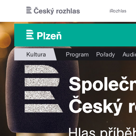
Přejít k hlavnímu obsahu
iRozhlas
Kultura
Program
Pořady
Audi