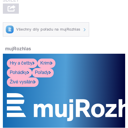
Všechny díly pořadu na mujRozhlas
mujRozhlas
Hry a četby
Krimi
Pohádky
Pořady
Živé vysílání