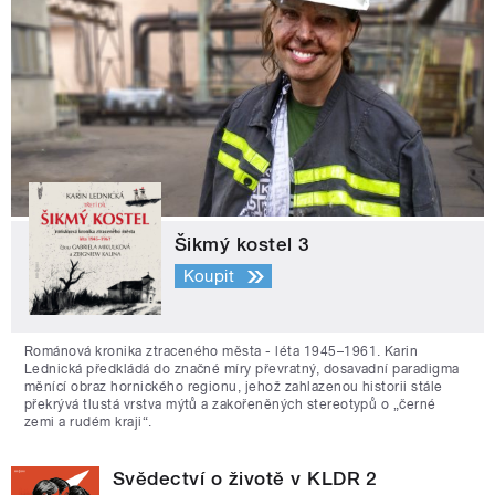
Šikmý kostel 3
Koupit
Románová kronika ztraceného města - léta 1945–1961. Karin
Lednická předkládá do značné míry převratný, dosavadní paradigma
měnící obraz hornického regionu, jehož zahlazenou historii stále
překrývá tlustá vrstva mýtů a zakořeněných stereotypů o „černé
zemi a rudém kraji“.
Svědectví o životě v KLDR 2