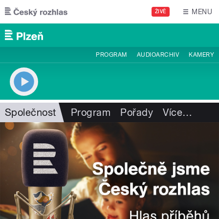
Přejít k hlavnímu obsahu
MENU
ŽIVĚ
PROGRAM
AUDIOARCHIV
KAMERY
Společnost
Program
Pořady
Více
…