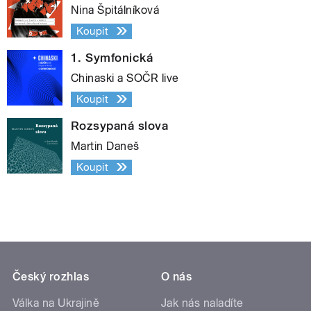
Nina Špitálníková
Koupit
1. Symfonická
Chinaski a SOČR live
Koupit
Rozsypaná slova
Martin Daneš
Koupit
Český rozhlas
O nás
Válka na Ukrajině
Jak nás naladíte