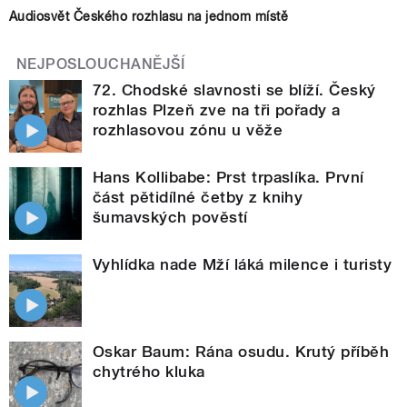
Audiosvět Českého rozhlasu na jednom místě
NEJPOSLOUCHANĚJŠÍ
72. Chodské slavnosti se blíží. Český
rozhlas Plzeň zve na tři pořady a
rozhlasovou zónu u věže
Hans Kollibabe: Prst trpaslíka. První
část pětidílné četby z knihy
šumavských pověstí
Vyhlídka nade Mží láká milence i turisty
Oskar Baum: Rána osudu. Krutý příběh
chytrého kluka