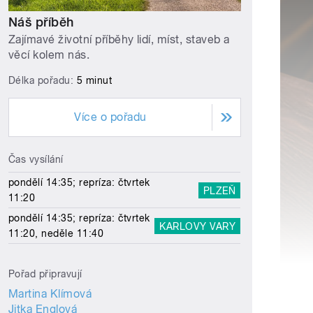
Náš příběh
Zajímavé životní příběhy lidí, míst, staveb a
věcí kolem nás.
Délka pořadu:
5 minut
Více o pořadu
Čas vysílání
pondělí 14:35; repríza: čtvrtek
PLZEŇ
11:20
pondělí 14:35; repríza: čtvrtek
KARLOVY VARY
11:20, neděle 11:40
Pořad připravují
Martina Klímová
Jitka Englová