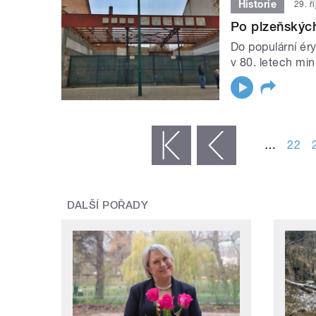
Historie
29. ř
Po plzeňských
Do populární éry
v 80. letech mi
STRÁNKY
…
22
« první
‹ předchozí
DALŠÍ POŘADY