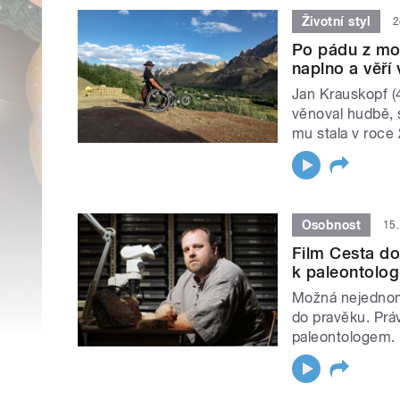
Životní styl
2
Po pádu z mot
naplno a věří
Jan Krauskopf (
věnoval hudbě, 
mu stala v roc
Osobnost
15.
Film Cesta d
k paleontologi
Možná nejednomu
do pravěku. Prá
paleontologem.