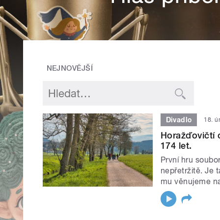
NEJNOVĚJŠÍ
Divadlo
18. ú
Horažďovičtí 
174 let.
První hru soubo
nepřetržitě. Je 
mu věnujeme naš