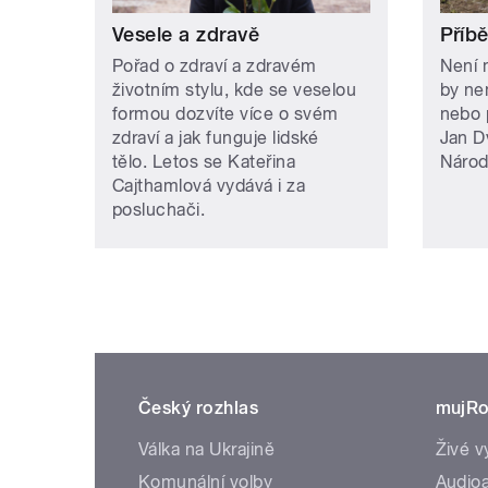
Vesele a zdravě
Příb
Pořad o zdraví a zdravém
Není 
životním stylu, kde se veselou
by ne
formou dozvíte více o svém
nebo 
zdraví a jak funguje lidské
Jan D
tělo. Letos se Kateřina
Národ
Cajthamlová vydává i za
posluchači.
Český rozhlas
mujRo
Válka na Ukrajině
Živé v
Komunální volby
Audioa