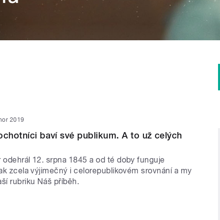
nor 2019
ochotníci baví své publikum. A to už celých
r odehrál 12. srpna 1845 a od té doby funguje
tak zcela výjimečný i celorepublikovém srovnání a my
í rubriku Náš příběh.