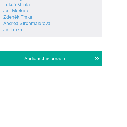
Lukáš Milota
Jan Markup
Zdeněk Trnka
Andrea Strohmaierová
Jiří Trnka
Audioarchiv pořadu