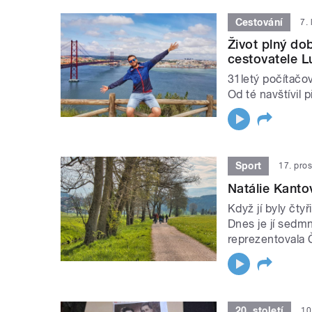
Cestování
7.
Život plný dob
cestovatele L
31letý počítačov
Od té navštívil 
Sport
17. pro
Natálie Kanto
Když jí byly čty
Dnes je jí sedmn
reprezentovala 
20. století
10