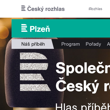
Přejít k hlavnímu obsahu
iRozhlas
Náš příběh
Program
Pořady
A