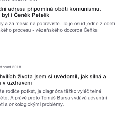
dní adresa připomíná oběti komunismu.
 byl i Čeněk Petelík
y a za měsíc na popraviště. To je osud jedné z obětí
ského procesu - vězeňského dozorce Čeňka
istopad 2018
hvílích života jsem si uvědomil, jak silná a
ra v uzdravení
e rodiče potkat, je diagnóza těžko vyléčitelné
ítěte. A právě proto Tomáš Bursa vydává adventní
ěti s onkologickými problémy.