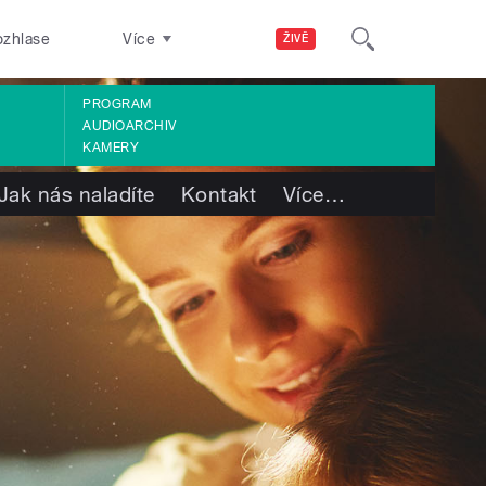
ozhlase
Více
ŽIVĚ
PROGRAM
AUDIOARCHIV
KAMERY
Jak nás naladíte
Kontakt
Více
…