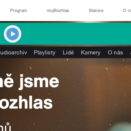
Program
mujRozhlas
Stanice
O r
udioarchiv
Playlisty
Lidé
Kamery
O nás