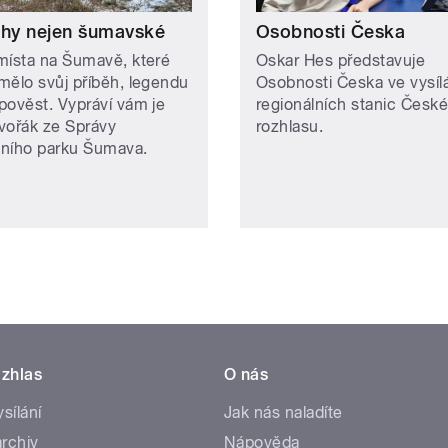
ěhy nejen šumavské
Osobnosti Česka
místa na Šumavě, které
Oskar Hes představuje
mělo svůj příběh, legendu
Osobnosti Česka ve vysíl
pověst. Vypráví vám je
regionálních stanic Česk
vořák ze Správy
rozhlasu.
ního parku Šumava.
zhlas
O nás
ysílání
Jak nás naladíte
rchiv
Nápověda