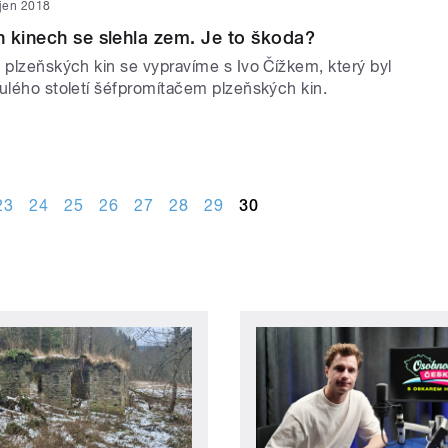
íjen 2018
 kinech se slehla zem. Je to škoda?
 plzeňských kin se vypravíme s Ivo Čížkem, který byl
nulého století šéfpromítačem plzeňských kin.
23
24
25
26
27
28
29
30