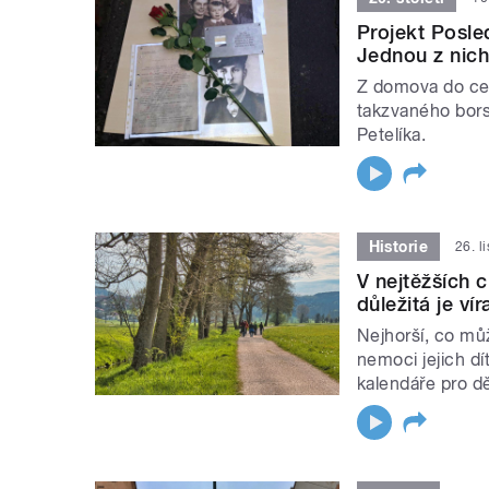
Projekt Posle
Jednou z nich
Z domova do cel
takzvaného bor
Petelíka.
Historie
26. l
V nejtěžších c
důležitá je ví
Nejhorší, co můž
nemoci jejich d
kalendáře pro d