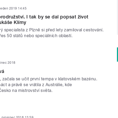
 leden 2019 14:45
rodružství. I tak by se dal popsat život
ukáše Klímy
ý specialista z Plzně si před lety zamiloval cestování.
přes 50 států nebo speciálních oblastí.
sinec 2018
vá
ři, začala se učit první tempa v klatovském bazénu.
áct a právě se vrátila z Austrálie, kde
Česko na mistrovství světa.
. prosinec 2018 13:59