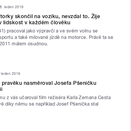
8. leden 2019
orky skončil na vozíku, nevzdal to. Žije
 v lidskost v každém člověku
41) pracoval jako výpravčí a ve svém volnu se
sportu a také milované jízdě na motorce. Právě ta se
e 2011 málem osudnou.
 leden 2019
o pravěku nasměroval Josefa Pšeničku
i
 z vás učaroval film režiséra Karla Zemana Cesta
vě díky němu se například Josef Pšenička stal