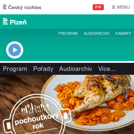
Přejít k hlavnímu obsahu
MENU
ŽIVĚ
PROGRAM
AUDIOARCHIV
KAMERY
Program
Pořady
Audioarchiv
Více
…