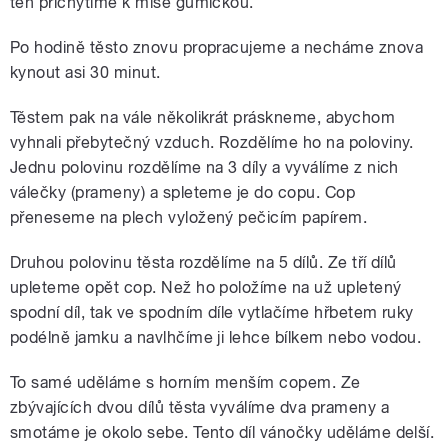
ten přichytíme k míse gumičkou.
Po hodině těsto znovu propracujeme a necháme znova
kynout asi 30 minut.
Těstem pak na vále několikrát práskneme, abychom
vyhnali přebytečný vzduch. Rozdělíme ho na poloviny.
Jednu polovinu rozdělíme na 3 díly a vyválíme z nich
válečky (prameny) a spleteme je do copu. Cop
přeneseme na plech vyložený pečicím papírem.
Druhou polovinu těsta rozdělíme na 5 dílů. Ze tří dílů
upleteme opět cop. Než ho položíme na už upletený
spodní díl, tak ve spodním díle vytlačíme hřbetem ruky
podélně jamku a navlhčíme ji lehce bílkem nebo vodou.
To samé uděláme s horním menším copem. Ze
zbývajících dvou dílů těsta vyválíme dva prameny a
smotáme je okolo sebe. Tento díl vánočky uděláme delší.