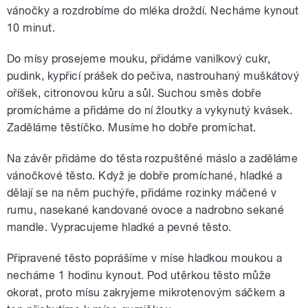
vánočky a rozdrobíme do mléka droždí. Necháme kynout
10 minut.
Do mísy prosejeme mouku, přidáme vanilkový cukr,
pudink, kypřicí prášek do pečiva, nastrouhaný muškátový
oříšek, citronovou kůru a sůl. Suchou směs dobře
promícháme a přidáme do ní žloutky a vykynutý kvásek.
Zaděláme těstíčko. Musíme ho dobře promíchat.
Na závěr přidáme do těsta rozpuštěné máslo a zaděláme
vánočkové těsto. Když je dobře promíchané, hladké a
dělají se na něm puchýře, přidáme rozinky máčené v
rumu, nasekané kandované ovoce a nadrobno sekané
mandle. Vypracujeme hladké a pevné těsto.
Připravené těsto poprášíme v míse hladkou moukou a
necháme 1 hodinu kynout. Pod utěrkou těsto může
okorat, proto mísu zakryjeme mikrotenovým sáčkem a