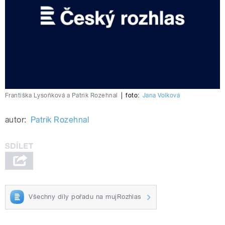
Františka Lysoňková a Patrik Rozehnal
|
foto:
Jana Volková
autor:
Patrik Rozehnal
Všechny díly pořadu na mujRozhlas