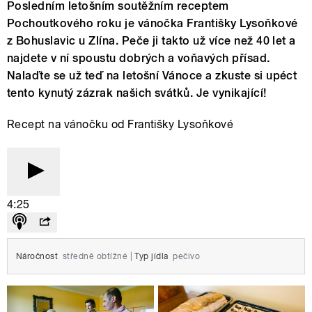
Posledním letošním soutěžním receptem
Pochoutkového roku je vánočka Františky Lysoňkové
z Bohuslavic u Zlína. Peče ji takto už více než 40 let a
najdete v ní spoustu dobrých a voňavých přísad.
Nalaďte se už teď na letošní Vánoce a zkuste si upéct
tento kynutý zázrak našich svátků. Je vynikající!
Recept na vánočku od Františky Lysoňkové
4:25
Náročnost
středně obtížné
|
Typ jídla
pečivo