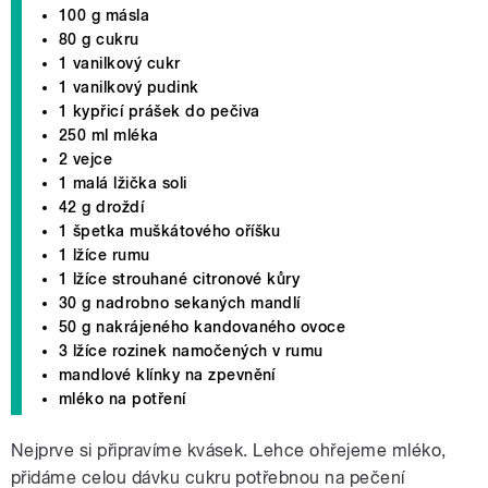
100 g másla
80 g cukru
1 vanilkový cukr
1 vanilkový pudink
1 kypřicí prášek do pečiva
250 ml mléka
2 vejce
1 malá lžička soli
42 g droždí
1 špetka muškátového oříšku
1 lžíce rumu
1 lžíce strouhané citronové kůry
30 g nadrobno sekaných mandlí
50 g nakrájeného kandovaného ovoce
3 lžíce rozinek namočených v rumu
mandlové klínky na zpevnění
mléko na potření
Nejprve si připravíme kvásek. Lehce ohřejeme mléko,
přidáme celou dávku cukru potřebnou na pečení