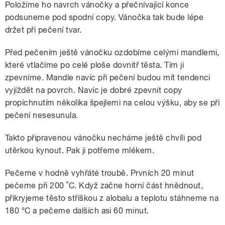
Položíme ho navrch vánočky a přečnívající konce
podsuneme pod spodní copy. Vánočka tak bude lépe
držet při pečení tvar.
Před pečením ještě vánočku ozdobíme celými mandlemi,
které vtlačíme po celé ploše dovnitř těsta. Tím ji
zpevníme. Mandle navíc při pečení budou mít tendenci
vyjíždět na povrch. Navíc je dobré zpevnit copy
propíchnutím několika špejlemi na celou výšku, aby se při
pečení nesesunula.
Takto připravenou vánočku necháme ještě chvíli pod
utěrkou kynout. Pak ji potřeme mlékem.
Pečeme v hodně vyhřáté troubě. Prvních 20 minut
pečeme při 200 ˚C. Když začne horní část hnědnout,
přikryjeme těsto stříškou z alobalu a teplotu stáhneme na
180 °C a pečeme dalších asi 60 minut.