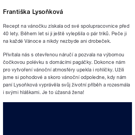
Františka Lysoňková
Recept na vánočku získala od své spolupracovnice před
40 lety. Během let si ji ještě vylepšila o pár triků. Peče ji
na každé Vánoce a nikdy nezbyde ani drobeček.
Přivítala nás s otevřenou náručí a pozvala na výbornou
čočkovou polévku s domácími pagáčky. Dokonce nám
pro vytvoření vánoční atmosféry upekla i rohlíčky. Užili
jsme si pohodové a skoro vánoční odpoledne, kdy nám
paní Lysoňková vyprávěla svůj životní příběh a rozesmála
i svými hláškami. Je to úžasná žena!