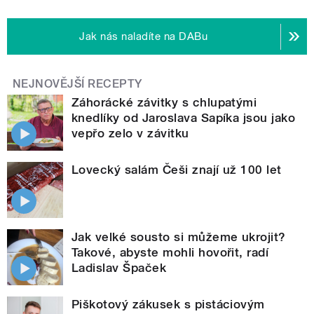
Jak nás naladíte na DABu
NEJNOVĚJŠÍ RECEPTY
Záhorácké závitky s chlupatými
knedlíky od Jaroslava Sapíka jsou jako
vepřo zelo v závitku
Lovecký salám Češi znají už 100 let
Jak velké sousto si můžeme ukrojit?
Takové, abyste mohli hovořit, radí
Ladislav Špaček
Piškotový zákusek s pistáciovým