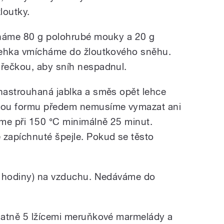
loutky.
cháme 80 g polohrubé mouky a 20 g
lehka vmícháme do žloutkového sněhu.
řečkou, aby sníh nespadnul.
nastrouhaná jablka a směs opět lehce
vou formu předem nemusíme vymazat ani
me při 150 °C minimálně 25 minut.
zapíchnuté špejle. Pokud se těsto
2 hodiny) na vzduchu. Nedáváme do
datně 5 lžícemi meruňkové marmelády a