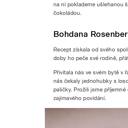
na ní poklademe ušlehanou 
čokoládou.
Bohdana Rosenbe
Recept získala od svého spol
doby ho peče své rodině, přát
Přivítala nás ve svém bytě 
nás čekaly jednohubky s loso
paličky. Prožili jsme příjemn
zajímavého povídání.