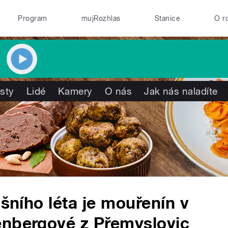
Program
mujRozhlas
Stanice
O r
isty
Lidé
Kamery
O nás
Jak nás naladíte
ošního léta je mouřenín v
enbergové z Přemyslovic