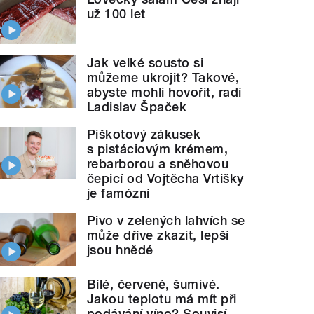
už 100 let
Jak velké sousto si
můžeme ukrojit? Takové,
abyste mohli hovořit, radí
Ladislav Špaček
Piškotový zákusek
s pistáciovým krémem,
rebarborou a sněhovou
čepicí od Vojtěcha Vrtišky
je famózní
Pivo v zelených lahvích se
může dříve zkazit, lepší
jsou hnědé
Bílé, červené, šumivé.
Jakou teplotu má mít při
podávání víno? Souvisí