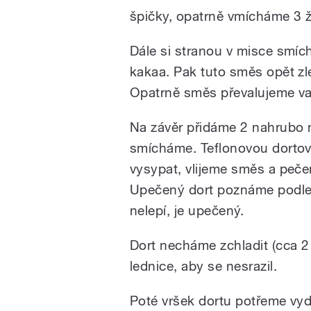
špičky, opatrně vmícháme 3 ž
Dále si stranou v misce smí
kakaa. Pak tuto směs opět z
Opatrně směs převalujeme va
Na závěr přidáme 2 nahrubo 
smícháme. Teflonovou dorto
vysypat, vlijeme směs a peče
Upečený dort poznáme podle 
nelepí, je upečený.
Dort necháme zchladit (cca 
lednice, aby se nesrazil.
Poté vršek dortu potřeme vy