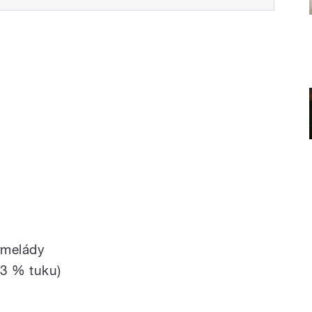
rmelády
33 % tuku)