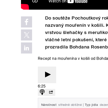
Do soutěže Pochoutkový rok 
nazvaný mouřenín v košili. 
vrstvou šlehačky s meruňk
vláčné letní pokušení, kter
prozradila Bohdana Rosenbe
Recept na mouřenína v košili od Boh
6:25
Náročnost
středně obtížné
|
Typ jídla
dezer