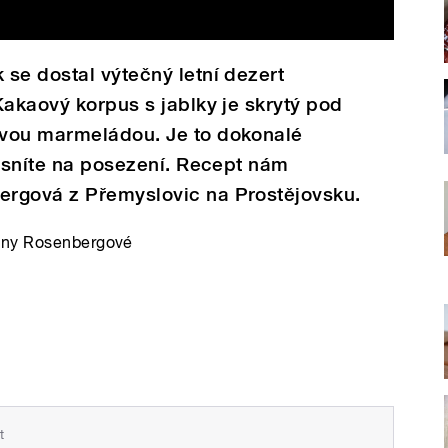
se dostal výtečný letní dezert
Kakaový korpus s jablky je skrytý pod
ovou marmeládou. Je to dokonalé
é sníte na posezení. Recept nám
rgová z Přemyslovic na Prostějovsku.
dany Rosenbergové
t