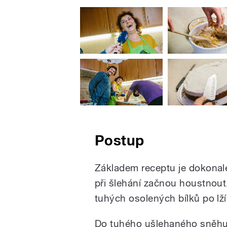
Postup
Základem receptu je dokonale
při šlehání začnou houstnout
tuhých osolených bílků po lž
Do tuhého ušlehaného sněhu,