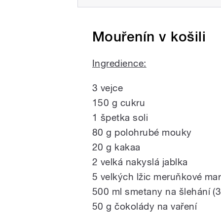
Mouřenín v košili
Ingredience:
3 vejce
150 g cukru
1 špetka soli
80 g polohrubé mouky
20 g kakaa
2 velká nakyslá jablka
5 velkých lžic meruňkové ma
500 ml smetany na šlehání (
50 g čokolády na vaření