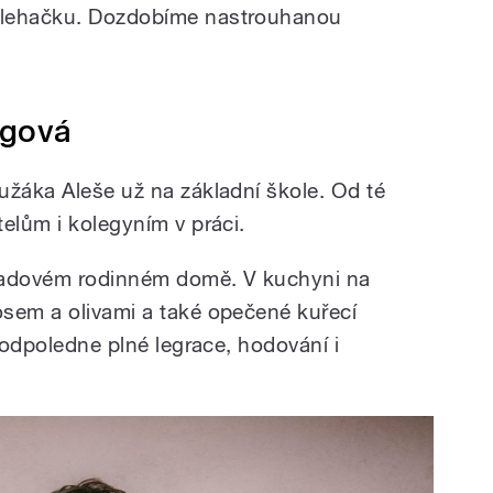
šlehačku. Dozdobíme nastrouhanou
rgová
užáka Aleše už na základní škole. Od té
elům i kolegyním v práci.
v řadovém rodinném domě. V kuchyni na
sem a olivami a také opečené kuřecí
é odpoledne plné legrace, hodování i