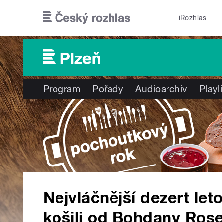
Přejít k hlavnímu obsahu
iRozhlas
Program
Pořady
Audioarchiv
Playl
Nejvláčnější dezert let
košili od Bohdany Ros