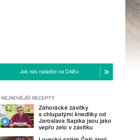
Jak nás naladíte na DABu
NEJNOVĚJŠÍ RECEPTY
Záhorácké závitky
s chlupatými knedlíky od
Jaroslava Sapíka jsou jako
vepřo zelo v závitku
Lovecký salám Češi znají