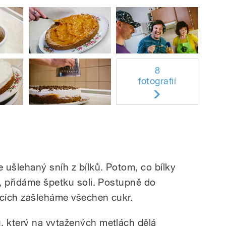
8
fotografií
 ušlehaný sníh z bílků. Potom, co bílky
, přidáme špetku soli. Postupně do
ících zašleháme všechen cukr.
 který na vytažených metlách dělá