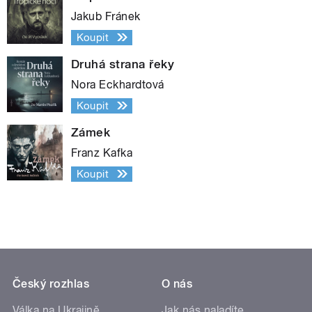
Jakub Fránek
Koupit
Druhá strana řeky
Nora Eckhardtová
Koupit
Zámek
Franz Kafka
Koupit
Český rozhlas
O nás
Válka na Ukrajině
Jak nás naladíte