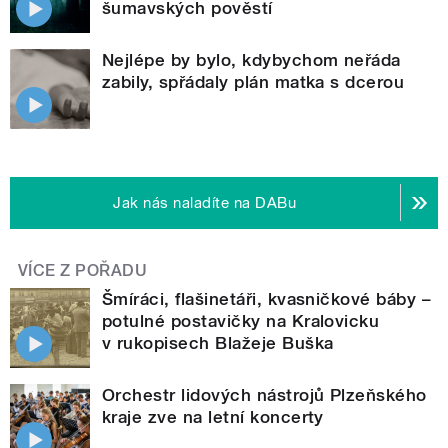
šumavských pověstí
Nejlépe by bylo, kdybychom neřáda
zabily, spřádaly plán matka s dcerou
Jak nás naladíte na DABu
VÍCE Z POŘADU
Šmíráci, flašinetáři, kvasničkové báby –
potulné postavičky na Kralovicku
v rukopisech Blažeje Buška
Orchestr lidových nástrojů Plzeňského
kraje zve na letní koncerty