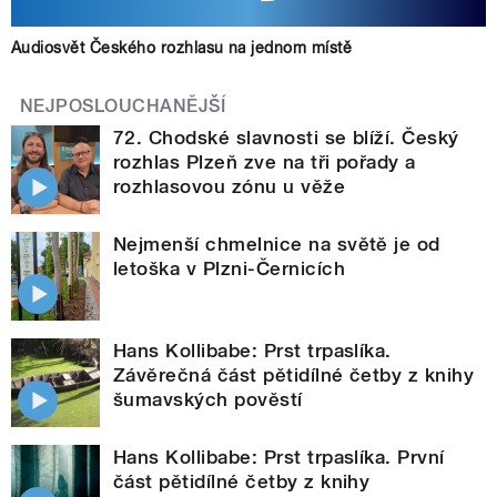
Audiosvět Českého rozhlasu na jednom místě
NEJPOSLOUCHANĚJŠÍ
72. Chodské slavnosti se blíží. Český
rozhlas Plzeň zve na tři pořady a
rozhlasovou zónu u věže
Nejmenší chmelnice na světě je od
letoška v Plzni-Černicích
Hans Kollibabe: Prst trpaslíka.
Závěrečná část pětidílné četby z knihy
šumavských pověstí
Hans Kollibabe: Prst trpaslíka. První
část pětidílné četby z knihy