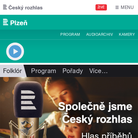
Přejít k hlavnímu obsahu
MENU
ŽIVĚ
PROGRAM
AUDIOARCHIV
KAMERY
Folklór
Program
Pořady
Více
…