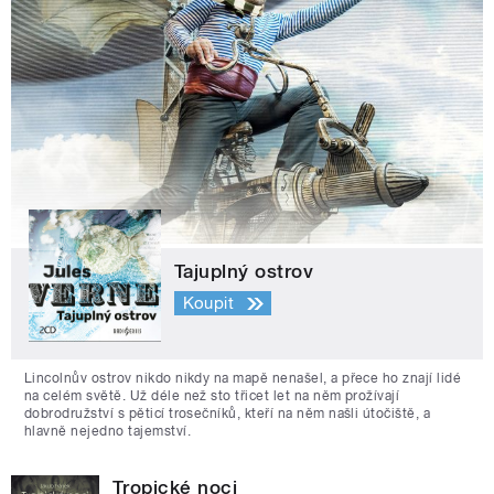
Tajuplný ostrov
Koupit
Lincolnův ostrov nikdo nikdy na mapě nenašel, a přece ho znají lidé
na celém světě. Už déle než sto třicet let na něm prožívají
dobrodružství s pěticí trosečníků, kteří na něm našli útočiště, a
hlavně nejedno tajemství.
Tropické noci