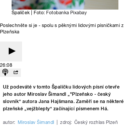
Špalíček | Foto:
Fotobanka Pixabay
Poslechněte si je - spolu s pěknými lidovými písničkami z
Plzeňska
26:08
Už podeváté v tomto Špalíčku lidových písní otevře
jeho autor Miroslav Šimandl „"Plzeňsko - český
slovník“ autora Jana Hajšmana. Zaměří se na některé
plzeňské „vejžblepty“ začínající písmenem Há.
autor:
Miroslav Šimandl
|
zdroj:
Český rozhlas Plzeň