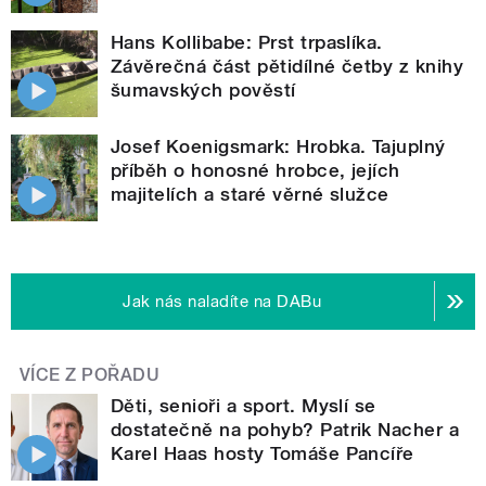
Hans Kollibabe: Prst trpaslíka.
Závěrečná část pětidílné četby z knihy
šumavských pověstí
Josef Koenigsmark: Hrobka. Tajuplný
příběh o honosné hrobce, jejích
majitelích a staré věrné služce
Jak nás naladíte na DABu
VÍCE Z POŘADU
Děti, senioři a sport. Myslí se
dostatečně na pohyb? Patrik Nacher a
Karel Haas hosty Tomáše Pancíře