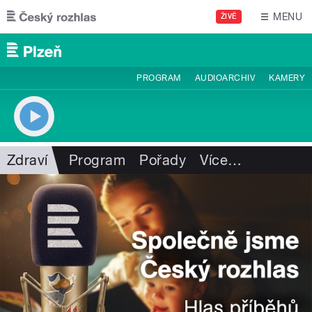
Přejít k hlavnímu obsahu
MENU
ŽIVĚ
PROGRAM
AUDIOARCHIV
KAMERY
Zdraví
Program
Pořady
Více
…