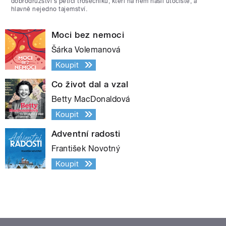
dobrodružství s pěticí trosečníků, kteří na něm našli útočiště, a
hlavně nejedno tajemství.
Moci bez nemoci
Šárka Volemanová
Koupit
Co život dal a vzal
Betty MacDonaldová
Koupit
Adventní radosti
František Novotný
Koupit