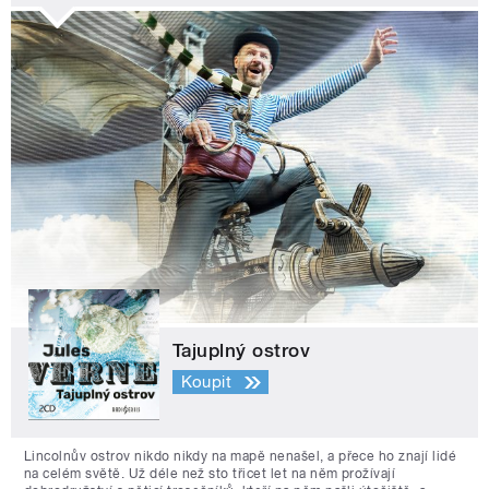
Tajuplný ostrov
Koupit
Lincolnův ostrov nikdo nikdy na mapě nenašel, a přece ho znají lidé
na celém světě. Už déle než sto třicet let na něm prožívají