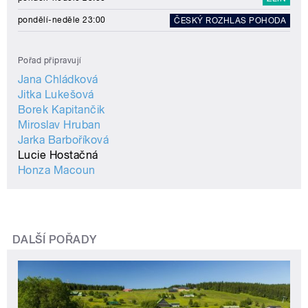
pondělí-neděle 23:00
ČESKÝ ROZHLAS POHODA
Pořad připravují
Jana Chládková
Jitka Lukešová
Borek Kapitančik
Miroslav Hruban
Jarka Barboříková
Lucie Hostačná
Honza Macoun
DALŠÍ POŘADY