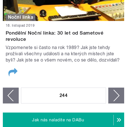
Noční linka
18. listopad 2019
Pondělní Noční linka: 30 let od Sametové
revoluce
Vzpomenete si často na rok 1989? Jak jste tehdy
prožívali všechny události a na kterých místech jste
byli? Jak jste se o všem novém, co se dělo, dozvídali?
STRÁNKY
244
n
zí
Jak nás naladíte na DABu