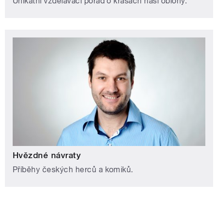
Unikátní vzdělávací pořad o krásách naší oblohy.
Hvězdné návraty
Příběhy českých herců a komiků.