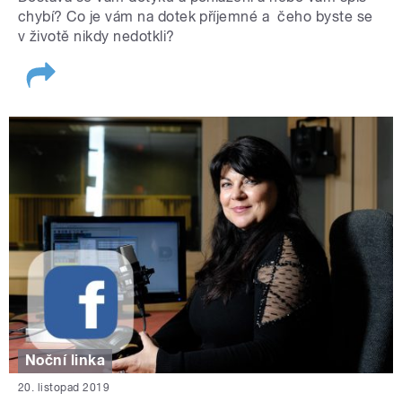
chybí? Co je vám na dotek příjemné a čeho byste se
v životě nikdy nedotkli?
Noční linka
20. listopad 2019