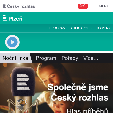
Přejít k hlavnímu obsahu
MENU
ŽIVĚ
PROGRAM
AUDIOARCHIV
KAMERY
Noční linka
Program
Pořady
Více
…