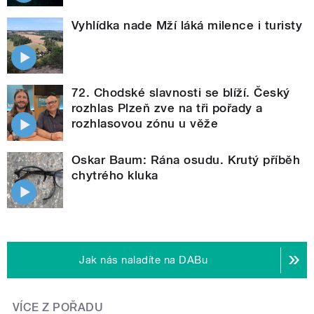
Vyhlídka nade Mží láká milence i turisty
72. Chodské slavnosti se blíží. Český
rozhlas Plzeň zve na tři pořady a
rozhlasovou zónu u věže
Oskar Baum: Rána osudu. Krutý příběh
chytrého kluka
Jak nás naladíte na DABu
VÍCE Z POŘADU