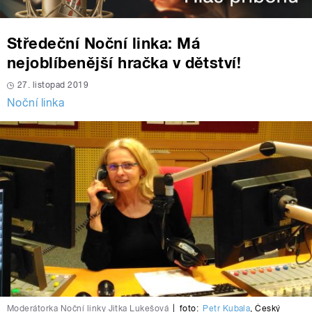
Středeční Noční linka: Má
nejoblíbenější hračka v dětství!
27. listopad 2019
Noční linka
Moderátorka Noční linky Jitka Lukešová
|
foto:
Petr Kubala
,
Český