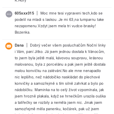
K.Hory
|
605xxx015
Moc mne tesi vypraveni tech,kdo se
podelil na mladi s laskou .Je mi 63,na lumparnu take
nezapomenu.Vzdyt jsem mela tri vudce-brasky!
Bozenka.
|
Dana
Dobrý večer všem posluchačům Noční linky
i Vám, paní Jitko. Já jsem jednou dostala k Vánocům,
to jsem byla ještě malá, kávovou soupravu, krásnou
malovanou, byla z porcelánu a pak jsem ještě dostala
malou konvičku na zalévání.No ale mne nenapadlo
nic lepšího, než nádobíčko naskládat do plechové
konvičky a samozřejmě s tím silně zahrkat a bylo po
nádobíčku. Maminka na to celý život vzpomínala, jak
jsem hrozně plakala, když se hrnečkům urazila ouška
a talířečky se rozbily a neměla jsem nic. Jinak jsem
samozřejmě měla panenku, kočárek, pak už jsem