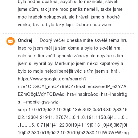
byla hodně opatrná, abych si to nezničila, stavěli
jsme dům, tak jsme moc peněz neměli, takže jsme
moc hraček nekupovali, ale hrávali jsme si hodně
venku, tak to bylo taky fajn. Dobrou noc všem.
|
Ondrej
Dobrý večer dneska máte skvělé téma hru
Inspiro jsem měl já sám doma a byla to skvělá hra
dalo se s tím začít spousta zábavy ale nejvíce s tím
jsem si vyhrál byl Merkur jo jsem několikapatrový a
bylo to moje nejoblíbenější věc s tím jsem si hrál,
https://www.google.com/search?
rlz=1CDGOYI_enCZ795CZ795&hl=cs&ei=dP_eXY7A
EZmO8gLVqYPQBw&q=hra+inspiro&oq=hrs+inspir&g
s_l=mobile-gws-wiz-
serp.1.0.0i13j0i22i10i30j0i13i5i30l2j0i8i13i30l2j33i16
0l2.13304.21941..27074...0.1..0.191.1158.6j4......0...
.1.......5..0i71j41j41i22i30i19j41i19j0i131j0j46j0i67j0i
10j0i22i30j0i19j0i22i10i30i19j0i22i30i19.lWRWFWzpg