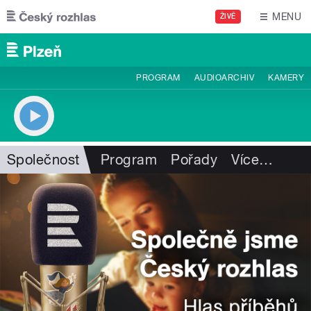
Přejít k hlavnímu obsahu
MENU
ŽIVĚ
PROGRAM
AUDIOARCHIV
KAMERY
Společnost
Program
Pořady
Více
…