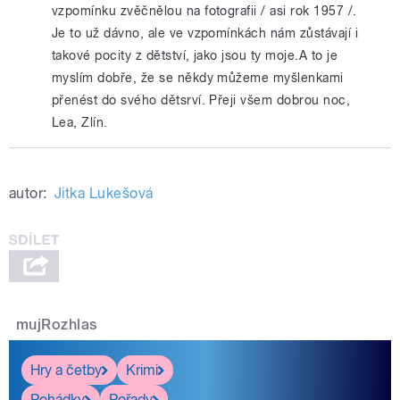
vzpomínku zvěčnělou na fotografii / asi rok 1957 /.
Je to už dávno, ale ve vzpomínkách nám zůstávají i
takové pocity z dětství, jako jsou ty moje.A to je
myslím dobře, že se někdy můžeme myšlenkami
přenést do svého dětsrví. Přeji všem dobrou noc,
Lea, Zlín.
autor:
Jitka Lukešová
mujRozhlas
Hry a četby
Krimi
Pohádky
Pořady