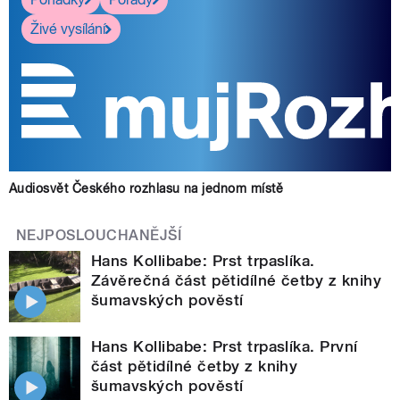
Živé vysílání
Audiosvět Českého rozhlasu na jednom místě
NEJPOSLOUCHANĚJŠÍ
Hans Kollibabe: Prst trpaslíka.
Závěrečná část pětidílné četby z knihy
šumavských pověstí
Hans Kollibabe: Prst trpaslíka. První
část pětidílné četby z knihy
šumavských pověstí