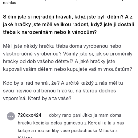
rozhlas
S čím jste si nejraději hrávali, když jste byli dětmi? A z
jaké hračky jste měli velikou radost, když jste ji dostali
třeba k narozeninám nebo k vánocům?
Měli jste někdy hračku třeba doma vyrobenou nebo
vlastnoručně vyrobenou? Všimly jste si, jak se proměnily
hračky od dob vašeho dětství? A jaké hračky jste
kupovali vašim dětem nebo kupujete vašim vnoučatům?
Kdo by si rád nehrál, že? A určitě každý z nás měl tu
svou nejvíce oblíbenou hračku, na kterou dodnes
vzpomíná. Která byla ta vaše?
|
720xxx424
dobry rano pani Jitko ja mam doma
hracku kocicku celou gumovou z Korculi a ta u nas
koluje a moc se liby vase posluchacka Miladka z