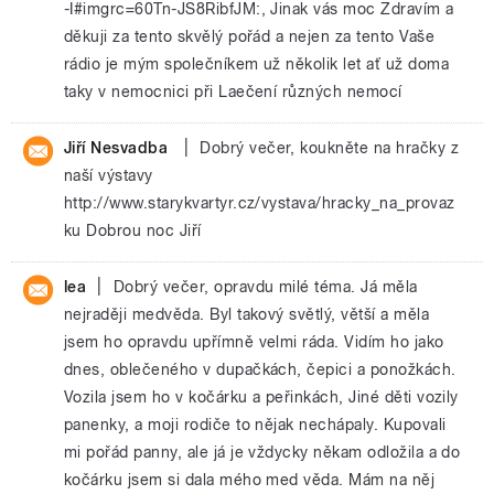
-I#imgrc=60Tn-JS8RibfJM:, Jinak vás moc Zdravím a
děkuji za tento skvělý pořád a nejen za tento Vaše
rádio je mým společníkem už několik let ať už doma
taky v nemocnici při Laečení různých nemocí
|
Jiří Nesvadba
Dobrý večer, koukněte na hračky z
naší výstavy
http://www.starykvartyr.cz/vystava/hracky_na_provaz
ku Dobrou noc Jiří
|
lea
Dobrý večer, opravdu milé téma. Já měla
nejraději medvěda. Byl takový světlý, větší a měla
jsem ho opravdu upřímně velmi ráda. Vidím ho jako
dnes, oblečeného v dupačkách, čepici a ponožkách.
Vozila jsem ho v kočárku a peřinkách, Jiné děti vozily
panenky, a moji rodiče to nějak nechápaly. Kupovali
mi pořád panny, ale já je vždycky někam odložila a do
kočárku jsem si dala mého med věda. Mám na něj