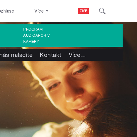
ozhlase
Více
ŽIVĚ
PROGRAM
AUDIOARCHIV
KAMERY
nás naladíte
Kontakt
Více
…