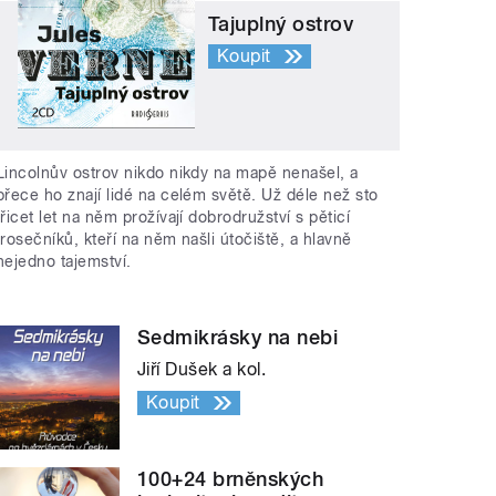
Tajuplný ostrov
Koupit
Lincolnův ostrov nikdo nikdy na mapě nenašel, a
přece ho znají lidé na celém světě. Už déle než sto
třicet let na něm prožívají dobrodružství s pěticí
trosečníků, kteří na něm našli útočiště, a hlavně
nejedno tajemství.
Sedmikrásky na nebi
Jiří Dušek a kol.
Koupit
100+24 brněnských