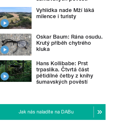
Vyhlídka nade Mží láká
milence i turisty
Oskar Baum: Rána osudu.
Krutý příběh chytrého
kluka
Hans Kollibabe: Prst
trpaslíka. Čtvrtá část
pětidílné četby z knihy
šumavských pověstí
Jak nás naladíte na DABu