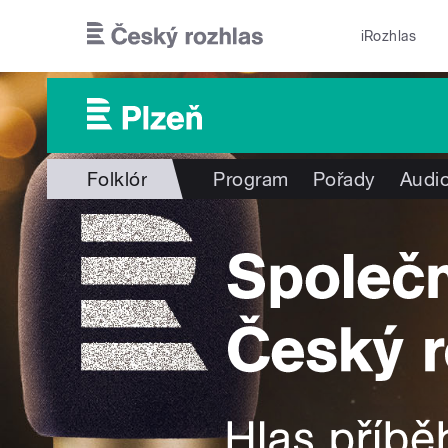
Přejít k hlavnímu obsahu
iRozhlas
Folklór
Program
Pořady
Audio