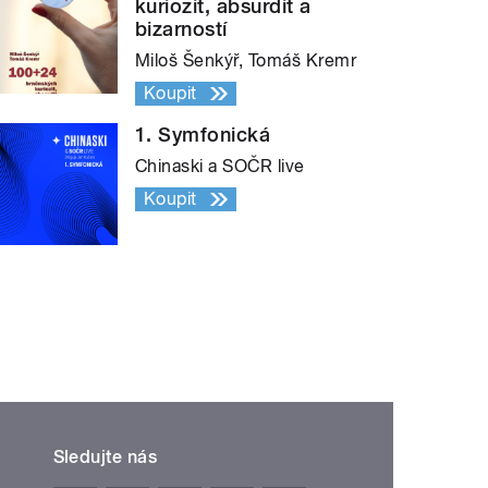
kuriozit, absurdit a
bizarností
Miloš Šenkýř, Tomáš Kremr
Koupit
1. Symfonická
Chinaski a SOČR live
Koupit
Sledujte nás