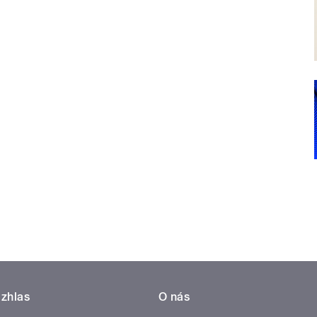
zhlas
O nás