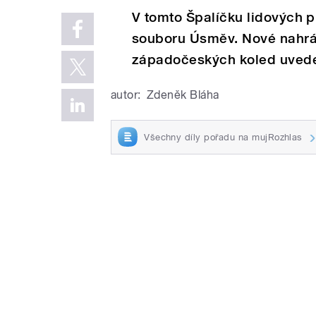
V tomto Špalíčku lidových p
souboru Úsměv. Nové nahr
západočeských koled uvede
autor:
Zdeněk Bláha
Všechny díly pořadu na mujRozhlas