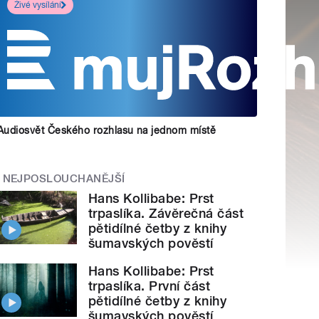
Živé vysílání
Audiosvět Českého rozhlasu na jednom místě
NEJPOSLOUCHANĚJŠÍ
Hans Kollibabe: Prst
trpaslíka. Závěrečná část
pětidílné četby z knihy
šumavských pověstí
Hans Kollibabe: Prst
trpaslíka. První část
pětidílné četby z knihy
šumavských pověstí