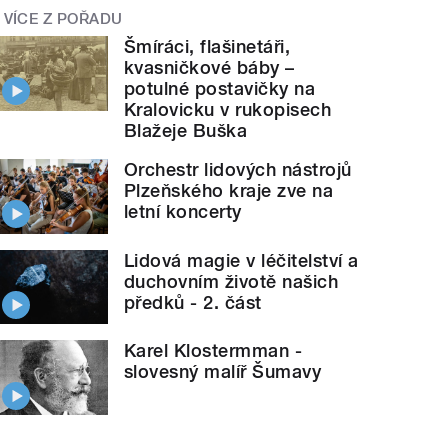
VÍCE Z POŘADU
Šmíráci, flašinetáři,
kvasničkové báby –
potulné postavičky na
Kralovicku v rukopisech
Blažeje Buška
Orchestr lidových nástrojů
Plzeňského kraje zve na
letní koncerty
Lidová magie v léčitelství a
duchovním životě našich
předků - 2. část
Karel Klostermman -
slovesný malíř Šumavy