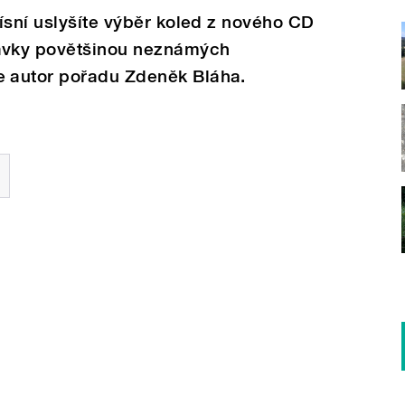
ísní uslyšíte výběr koled z nového CD
ávky povětšinou neznámých
 autor pořadu Zdeněk Bláha.