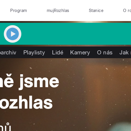
Program
mujRozhlas
Stanice
O r
archiv
Playlisty
Lidé
Kamery
O nás
Jak 