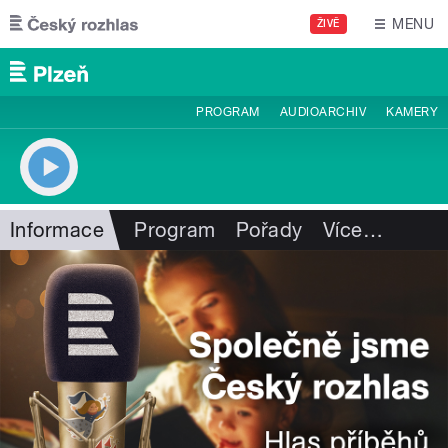
Přejít k hlavnímu obsahu
MENU
ŽIVĚ
PROGRAM
AUDIOARCHIV
KAMERY
Informace
Program
Pořady
Více
…