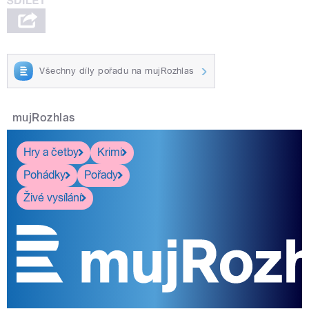
Všechny díly pořadu na mujRozhlas
mujRozhlas
Hry a četby
Krimi
Pohádky
Pořady
Živé vysílání