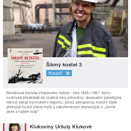
Šikmý kostel 3
Koupit
Románová kronika ztraceného města - léta 1945–1961. Karin
Lednická předkládá do značné míry převratný, dosavadní paradigma
měnící obraz hornického regionu, jehož zahlazenou historii stále
překrývá tlustá vrstva mýtů a zakořeněných stereotypů o „černé
zemi a rudém kraji“.
Klukoviny Uršuly Klukové