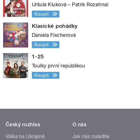
Uršula Kluková – Patrik Rozehnal
Koupit
Klasické pohádky
Daniela Fischerová
Koupit
1-25
Toulky první republikou
Koupit
Český rozhlas
O nás
Válka na Ukrajině
Jak nás naladíte