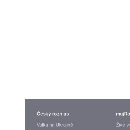
Český rozhlas
mujRo
Válka na Ukrajině
Živé v