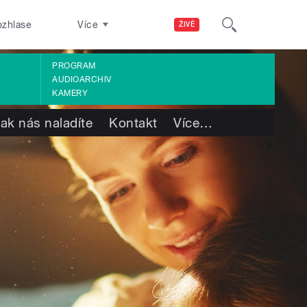
ozhlase
Více
ŽIVĚ
PROGRAM
AUDIOARCHIV
KAMERY
ak nás naladíte
Kontakt
Více
…