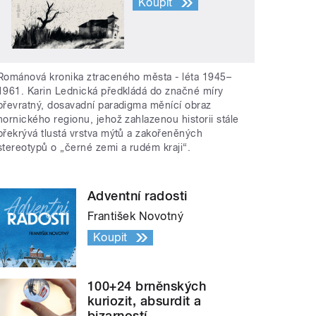
Koupit
Románová kronika ztraceného města - léta 1945–
1961. Karin Lednická předkládá do značné míry
převratný, dosavadní paradigma měnící obraz
hornického regionu, jehož zahlazenou historii stále
překrývá tlustá vrstva mýtů a zakořeněných
stereotypů o „černé zemi a rudém kraji“.
Adventní radosti
František Novotný
Koupit
100+24 brněnských
kuriozit, absurdit a
bizarností