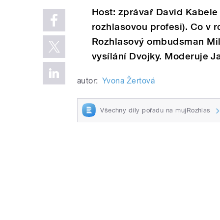
Host: zprávař David Kabele
rozhlasovou profesi). Co v 
Rozhlasový ombudsman Milan
vysílání Dvojky. Moderuje J
autor:
Yvona Žertová
Všechny díly pořadu na mujRozhlas