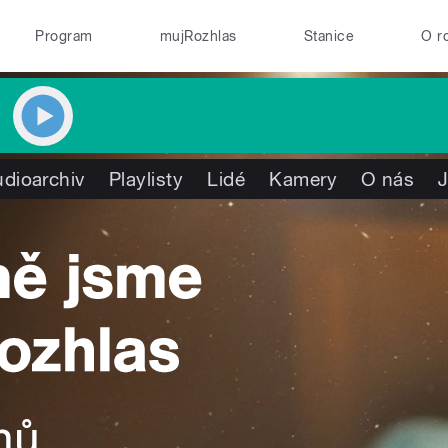
Program
mujRozhlas
Stanice
O r
dioarchiv
Playlisty
Lidé
Kamery
O nás
J