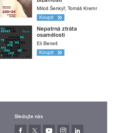
Miloš Šenkýř, Tomáš Kremr
Koupit
Nepatrná ztráta
osamělosti
Eli Beneš
Koupit
Sledujte nás