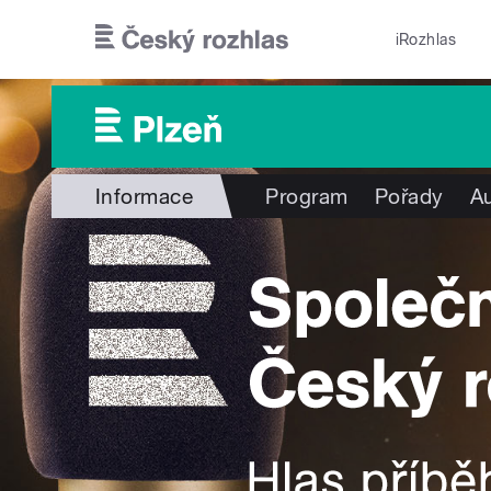
Přejít k hlavnímu obsahu
iRozhlas
Informace
Program
Pořady
Au