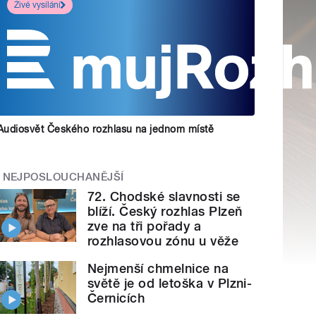
Živé vysílání
Audiosvět Českého rozhlasu na jednom místě
NEJPOSLOUCHANĚJŠÍ
72. Chodské slavnosti se
blíží. Český rozhlas Plzeň
zve na tři pořady a
rozhlasovou zónu u věže
Nejmenší chmelnice na
světě je od letoška v Plzni-
Černicích