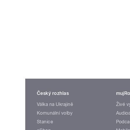
Český rozhlas
mujRo
Válka na Ukrajině
Živé v
Komunální volby
Audioa
Stanice
Podca