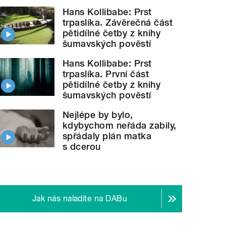
Hans Kollibabe: Prst
trpaslíka. Závěrečná část
pětidílné četby z knihy
šumavských pověstí
Hans Kollibabe: Prst
trpaslíka. První část
pětidílné četby z knihy
šumavských pověstí
Nejlépe by bylo,
kdybychom neřáda zabily,
spřádaly plán matka
s dcerou
Jak nás naladíte na DABu