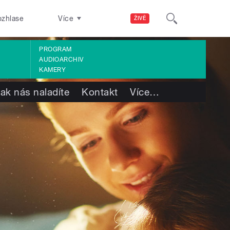
ozhlase
Více
ŽIVĚ
PROGRAM
AUDIOARCHIV
KAMERY
ak nás naladíte
Kontakt
Více
…