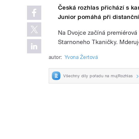
Česká rozhlas přichází s ka
Junior pomáhá při distanční
Na Dvojce začíná premiérová
Starnoneho Tkaničky. Mderuj
autor:
Yvona Žertová
Všechny díly pořadu na mujRozhlas