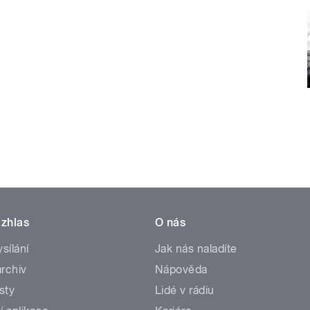
zhlas
O nás
ysílání
Jak nás naladíte
rchiv
Nápověda
sty
Lidé v rádiu