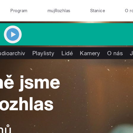
Program
mujRozhlas
Stanice
O r
dioarchiv
Playlisty
Lidé
Kamery
O nás
J