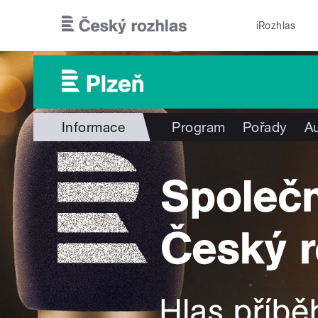
Přejít k hlavnímu obsahu
iRozhlas
Informace
Program
Pořady
Au