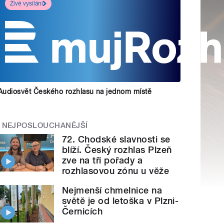
Živé vysílání
Audiosvět Českého rozhlasu na jednom místě
NEJPOSLOUCHANĚJŠÍ
72. Chodské slavnosti se
blíží. Český rozhlas Plzeň
zve na tři pořady a
rozhlasovou zónu u věže
Nejmenší chmelnice na
světě je od letoška v Plzni-
Černicích