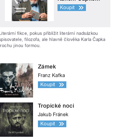
Koupit
Literární fikce, pokus přiblížit literární nadsázkou
spisovatele, filozofa, ale hlavně člověka Karla Čapka
trochu jinou formou.
Zámek
Franz Kafka
Koupit
Tropické noci
Jakub Fránek
Koupit