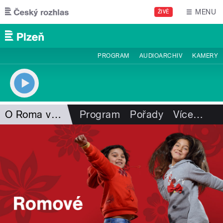
Přejít k hlavnímu obsahu
MENU
ŽIVĚ
PROGRAM
AUDIOARCHIV
KAMERY
O Roma vakeren
Program
Pořady
Více
…