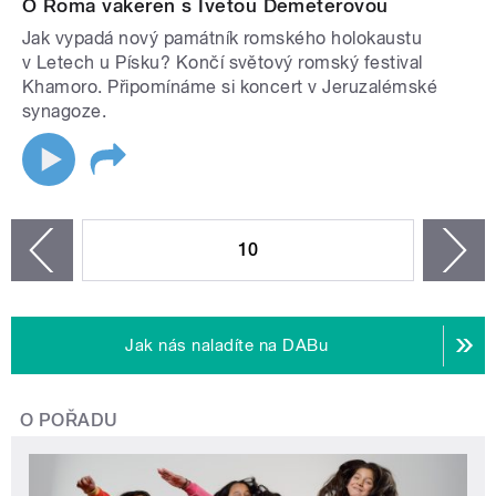
O Roma vakeren s Ivetou Demeterovou
Jak vypadá nový památník romského holokaustu
v Letech u Písku? Končí světový romský festival
Khamoro. Připomínáme si koncert v Jeruzalémské
synagoze.
STRÁNKY
10
n
zí
Jak nás naladíte na DABu
O POŘADU