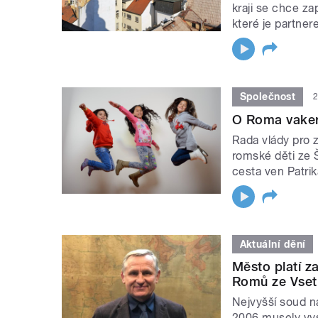
kraji se chce za
které je partner
Společnost
2
O Roma vaker
Rada vlády pro z
romské děti ze 
cesta ven Patrik
Aktuální dění
Město platí z
Romů ze Vsetí
Nejvyšší soud n
2006 musely vys