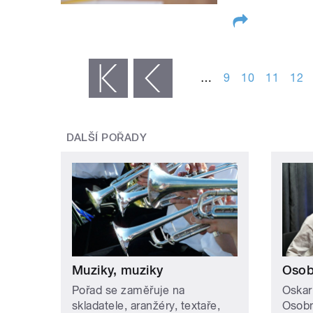
STRÁNKY
…
9
10
11
12
« první
‹ předchozí
DALŠÍ POŘADY
Muziky, muziky
Osob
Pořad se zaměřuje na
Oskar
skladatele, aranžéry, textaře,
Osobn