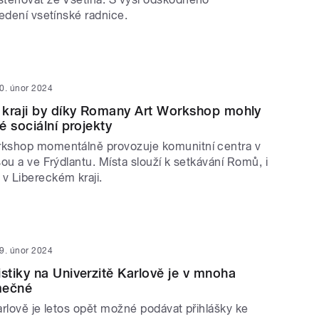
vedení vsetínské radnice.
0. únor 2024
 kraji by díky Romany Art Workshop mohly
é sociální projekty
kshop momentálně provozuje komunitní centra v
ou a ve Frýdlantu. Místa slouží k setkávání Romů, i
v Libereckém kraji.
9. únor 2024
tiky na Univerzitě Karlově je v mnoha
mečné
arlově je letos opět možné podávat přihlášky ke