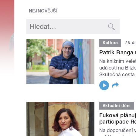
NEJNOVĚJŠÍ
Kultura
28. ú
Patrik Banga 
Na knižním velet
událostí na Blíz
Skutečná cesta 
Aktuální dění
Fuková plánuj
participace 
Na doporučení 