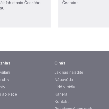
nálních stanic Českého
Čechách.
asu.
zhlas
O nás
ysílání
Jak nás naladíte
rchiv
Nápověda
sty
Lidé v rádiu
í aplikace
Kariéra
Kontakt
Rozhlasový poplatek