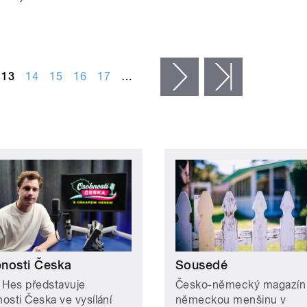
13
14
15
16
17
…
následující ›
poslední »
nosti Česka
Sousedé
 Hes představuje
Česko-německý magazín
osti Česka ve vysílání
německou menšinu v