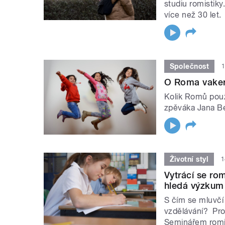
studiu romistiky
více než 30 let.
Společnost
1
O Roma vaker
Kolik Romů pou
zpěváka Jana B
Životní styl
1
Vytrácí se ro
hledá výzkum
S čím se mluvčí 
vzdělávání? Pro
Seminářem romi