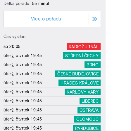
Délka pořadu:
55 minut
Více o pořadu
Čas vysílání
so 20:05
RADIOŽURNÁL
úterý, čtvrtek 19:45
STŘEDNÍ ČECHY
úterý, čtvrtek 19:45
BRNO
úterý, čtvrtek 19:45
ČESKÉ BUDĚJOVICE
úterý, čtvrtek 19:45
HRADEC KRÁLOVÉ
úterý, čtvrtek 19:45
KARLOVY VARY
úterý, čtvrtek 19:45
LIBEREC
úterý, čtvrtek 19:45
OSTRAVA
úterý, čtvrtek 19:45
OLOMOUC
úterý, čtvrtek 19:45
PARDUBICE