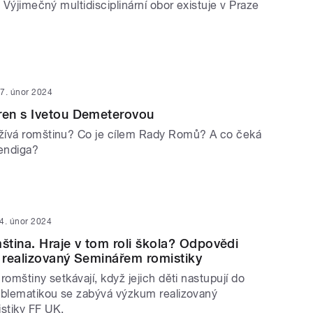
. Výjimečný multidisciplinární obor existuje v Praze
7. únor 2024
en s Ivetou Demeterovou
žívá romštinu? Co je cílem Rady Romů? A co čeká
endiga?
4. únor 2024
mština. Hraje v tom roli škola? Odpovědi
 realizovaný Seminářem romistiky
romštiny setkávají, když jejich děti nastupují do
blematikou se zabývá výzkum realizovaný
stiky FF UK.