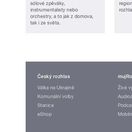
sólové zpěváky,
regio
instrumentalisty nebo
rozhl
orchestry, a to jak z domova,
tak i ze světa.
Český rozhlas
mujRo
Válka na Ukrajině
Živé v
Komunální volby
Audioa
Stanice
Podca
eShop
Mobiln