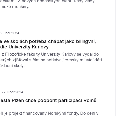
 celkem 13 nových občanských členů Rady vlády
 romské menšiny.
8. únor 2024
e ve školách potřeba chápat jako bilingvní,
die Univerzity Karlovy
 Filozofické fakulty Univerzity Karlovy se vydal do
terých zjišťoval s čím se setkávají romsky mluvící děti
ákladní školy.
27. únor 2024
sta Plzeň chce podpořit participaci Romů
 je projekt financovaný Norskými fondy. Do dění v