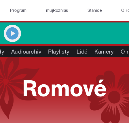
Program
mujRozhlas
Stanice
O r
dy
Audioarchiv
Playlisty
Lidé
Kamery
O 