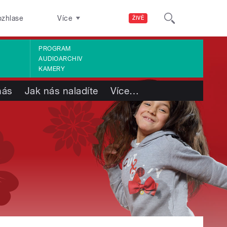
ozhlase
Více
ŽIVĚ
PROGRAM
AUDIOARCHIV
KAMERY
nás
Jak nás naladíte
Více
…