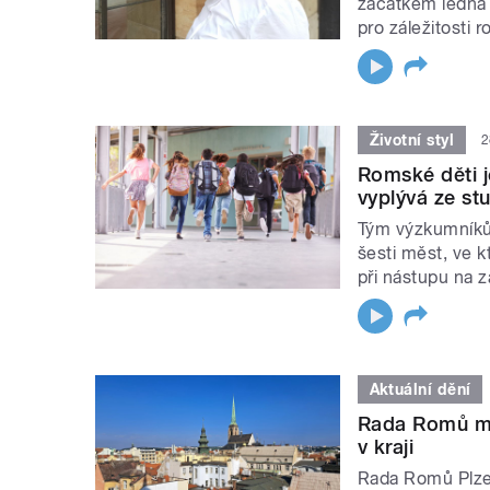
začátkem ledna
pro záležitosti
Životní styl
2
Romské děti j
vyplývá ze stu
Tým výzkumníků z
šesti měst, ve k
při nástupu na z
Aktuální dění
Rada Romů mě
v kraji
Rada Romů Plzeň