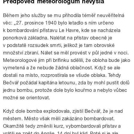
Předpověď meteorologům nevyšla
Během jeho služby se mu přihodila téměř neuvěřitelná
věc: „27. prosince 1940 bylo letadlo s ním určeno
k bombardování přístavu Le Havre, kde se nacházela
ponorková základna. Nalétat na přístav obecně je
v podstatě rozsudek smrti, jelikož je tam obrovské
množství zbraní. Nálet se měl provést v půl jedné v noci.
Meteorologové jim při brífinku sdělili, že obloha bude jako
vymetená a že nebude žádná oblačnost. Když se ale
dostali na místo, rozprostírala se všude oblaka. Tehdy
Bečvář požádal kapitána letounu, zda by mohl pustit dolů
jednu bombu, protože dole bylo kouřmo a nebylo vůbec
možné se orientovat.
Když dole bomba explodovala, zjistil Bečvář, že je nad
městem. Město však měli zakázáno bombardovat.
Okamžitě tedy změnili kurz, vybombardovali přístav a
vrátili se zpět do Anglie. 14 dní byl klid. Poté si je ale