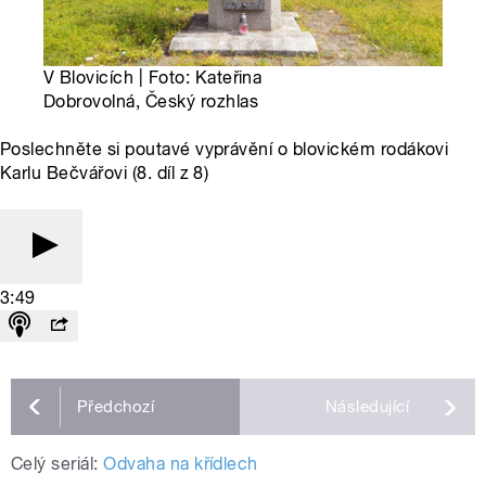
V Blovicích | Foto: Kateřina
Dobrovolná, Český rozhlas
Poslechněte si poutavé vyprávění o blovickém rodákovi
Karlu Bečvářovi (8. díl z 8)
3:49
Předchozí
Následující
Celý seriál:
Odvaha na křídlech