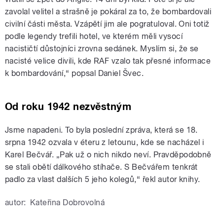
zavolal velitel a strašně je pokáral za to, že bombardovali
civilní části města. Vzápětí jim ale pogratuloval. Oni totiž
podle legendy trefili hotel, ve kterém měli vysocí
nacističtí důstojníci zrovna sedánek. Myslím si, že se
nacisté velice divili, kde RAF vzalo tak přesné informace
k bombardování,“ popsal Daniel Švec.
Od roku 1942 nezvěstným
Jsme napadeni. To byla poslední zpráva, která se 18.
srpna 1942 ozvala v éteru z letounu, kde se nacházel i
Karel Bečvář. „Pak už o nich nikdo neví. Pravděpodobně
se stali obětí dálkového stíhače. S Bečvářem tenkrát
padlo za vlast dalších 5 jeho kolegů,“ řekl autor knihy.
autor:
Kateřina Dobrovolná