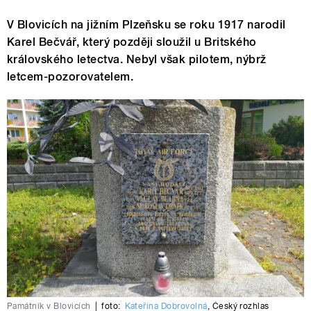
V Blovicích na jižním Plzeňsku se roku 1917 narodil
Karel Bečvář, který později sloužil u Britského
královského letectva. Nebyl však pilotem, nýbrž
letcem-pozorovatelem.
Památník v Blovicích
|
foto:
Kateřina Dobrovolná
,
Český rozhlas