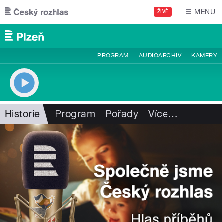
Přejít k hlavnímu obsahu
MENU
ŽIVĚ
PROGRAM
AUDIOARCHIV
KAMERY
Historie
Program
Pořady
Více
…