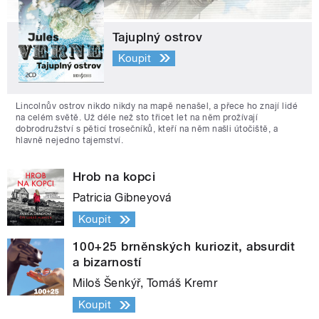
Tajuplný ostrov
Koupit
Lincolnův ostrov nikdo nikdy na mapě nenašel, a přece ho znají lidé
na celém světě. Už déle než sto třicet let na něm prožívají
dobrodružství s pěticí trosečníků, kteří na něm našli útočiště, a
hlavně nejedno tajemství.
Hrob na kopci
Patricia Gibneyová
Koupit
100+25 brněnských kuriozit, absurdit
a bizarností
Miloš Šenkýř, Tomáš Kremr
Koupit