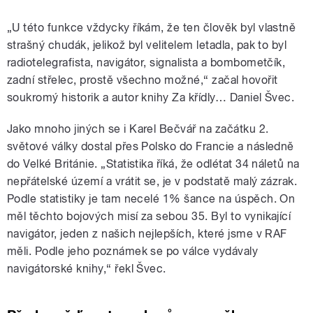
„U této funkce vždycky říkám, že ten člověk byl vlastně
strašný chudák, jelikož byl velitelem letadla, pak to byl
radiotelegrafista, navigátor, signalista a bombometčík,
zadní střelec, prostě všechno možné,“ začal hovořit
soukromý historik a autor knihy Za křídly… Daniel Švec.
Jako mnoho jiných se i Karel Bečvář na začátku 2.
světové války dostal přes Polsko do Francie a následně
do Velké Británie. „Statistika říká, že odlétat 34 náletů na
nepřátelské území a vrátit se, je v podstatě malý zázrak.
Podle statistiky je tam necelé 1% šance na úspěch. On
měl těchto bojových misí za sebou 35. Byl to vynikající
navigátor, jeden z našich nejlepších, které jsme v RAF
měli. Podle jeho poznámek se po válce vydávaly
navigátorské knihy,“ řekl Švec.