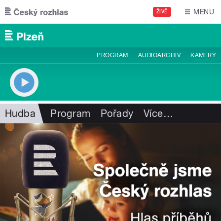
Přejít k hlavnímu obsahu
MENU
ŽIVĚ
PROGRAM
AUDIOARCHIV
KAMERY
Hudba
Program
Pořady
Více
…