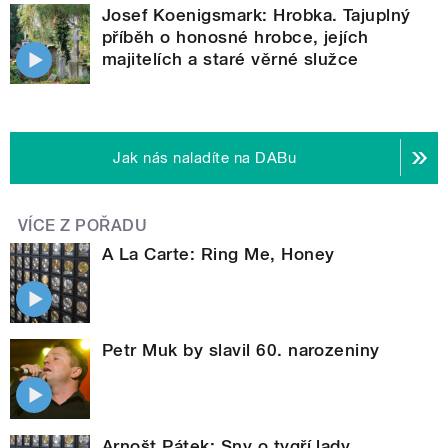
Josef Koenigsmark: Hrobka. Tajuplný
příběh o honosné hrobce, jejích
majitelích a staré věrné služce
Jak nás naladíte na DABu
VÍCE Z POŘADU
A La Carte: Ring Me, Honey
Petr Muk by slavil 60. narozeniny
Arnošt Pátek: Sny o tygří lady