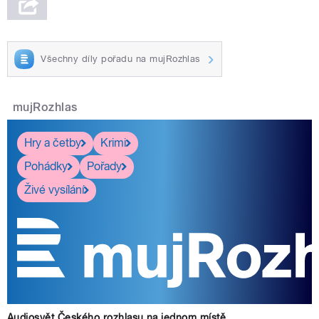
Všechny díly pořadu na mujRozhlas
mujRozhlas
Hry a četby
Krimi
Pohádky
Pořady
Živé vysílání
Audiosvět Českého rozhlasu na jednom místě