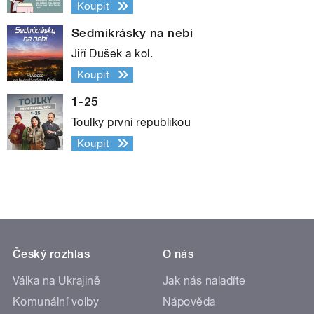
Koupit
Sedmikrásky na nebi
Jiří Dušek a kol.
Koupit
1-25
Toulky první republikou
Koupit
Český rozhlas
O nás
Válka na Ukrajině
Jak nás naladíte
Komunální volby
Nápověda