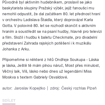
Původně byl aktivním hudebníkem, proslavil se jako
baskytarista skupiny Pražský výběr, jejíž fanoušci mu
nemohli odpustit, že dal začátkem 80. let přednost hraní
v orchestru Ladislava Štaidla, který doprovázel Karla
Gotta. V polovině 80. let se rozhodl skončit s aktivním
hraním a soustředit se na psaní hudby, hlavně pro televizi
a film. Složil i hudbu k baletu Checkmate, pro divadelní
představení Zahrada rajských potěšení i k muzikálu
Johanka z Arku.
Připomeňme si některé z hitů Ondřeje Soukupa - Láska
je láska, Ještě tě mám plnou náruč, Most přes minulost,
Věčný laik, Víš, lásko nebo dnes už legendární Miss
Moskva s textem Gabriely Osvaldové.
autor:
Jaroslav Kopejtko
|
zdroj:
Český rozhlas Plzeň