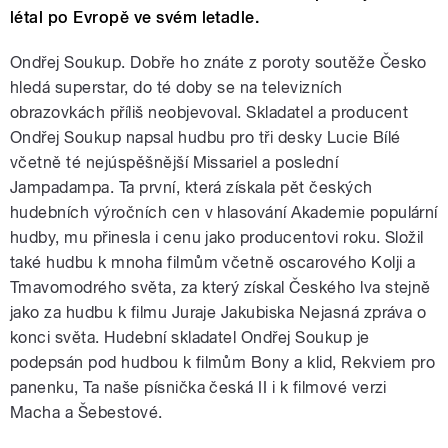
létal po Evropě ve svém letadle.
Ondřej Soukup. Dobře ho znáte z poroty soutěže Česko
hledá superstar, do té doby se na televizních
obrazovkách příliš neobjevoval. Skladatel a producent
Ondřej Soukup napsal hudbu pro tři desky Lucie Bílé
včetně té nejúspěšnější Missariel a poslední
Jampadampa. Ta první, která získala pět českých
hudebních výročních cen v hlasování Akademie populární
hudby, mu přinesla i cenu jako producentovi roku. Složil
také hudbu k mnoha filmům včetně oscarového Kolji a
Tmavomodrého světa, za který získal Českého lva stejně
jako za hudbu k filmu Juraje Jakubiska Nejasná zpráva o
konci světa. Hudební skladatel Ondřej Soukup je
podepsán pod hudbou k filmům Bony a klid, Rekviem pro
panenku, Ta naše písnička česká II i k filmové verzi
Macha a Šebestové.