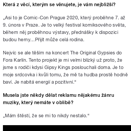
Která z věcí, kterým se věnujete, je vám nejbližší?
„Asi to je Comic-Con Prague 2020, který proběhne 7. až
9. února v Praze. Je to velký festival komiksového světa,
během něj proběhnou výstavy, přednášky k dispozici
budou herny…Přijít může celá rodina.
Nejvíc se ale těším na koncert The Original Gypsies do
Fora Karlín. Tento projekt je mi velmi blízký už proto, že
jsme s rodiči kdysi Gipsy Kings poslouchali doma. Je to
moje srdcovka i kvůli tomu, že mě ta hudba prostě hodně
baví. Je nabitá energií a pozitivní.“
Musela jste někdy dělat reklamu nějakému žánru
muziky, který nemáte v oblibě?
„Mám štěstí, že se mi to nikdy nestalo.“