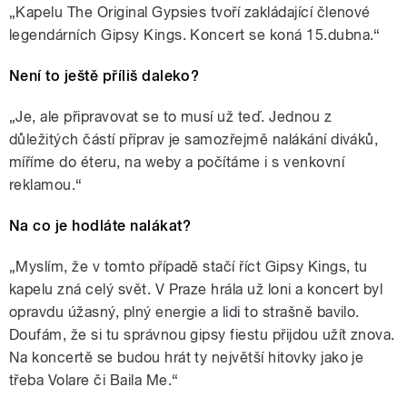
„Kapelu The Original Gypsies tvoří zakládající členové
legendárních Gipsy Kings. Koncert se koná 15.dubna.“
Není to ještě příliš daleko?
„Je, ale připravovat se to musí už teď. Jednou z
důležitých částí příprav je samozřejmě nalákání diváků,
míříme do éteru, na weby a počítáme i s venkovní
reklamou.“
Na co je hodláte nalákat?
„Myslím, že v tomto případě stačí říct Gipsy Kings, tu
kapelu zná celý svět. V Praze hrála už loni a koncert byl
opravdu úžasný, plný energie a lidi to strašně bavilo.
Doufám, že si tu správnou gipsy fiestu přijdou užít znova.
Na koncertě se budou hrát ty největší hitovky jako je
třeba Volare či Baila Me.“