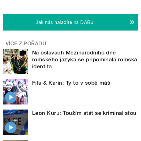
Jak nás naladíte na DABu
VÍCE Z POŘADU
Na oslavách Mezinárodního dne
romského jazyka se připomínala romská
identita
Fífa & Karin: Ty to v sobě máš
Leon Kuru: Toužím stát se kriminalistou