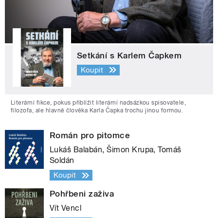
Setkání s Karlem Čapkem
Koupit
Literární fikce, pokus přiblížit literární nadsázkou spisovatele,
filozofa, ale hlavně člověka Karla Čapka trochu jinou formou.
Román pro pitomce
Lukáš Balabán, Šimon Krupa, Tomáš
Soldán
Koupit
Pohřbeni zaživa
Vít Vencl