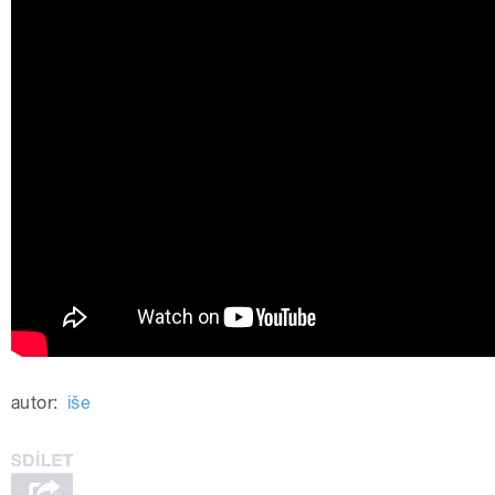
autor:
iše