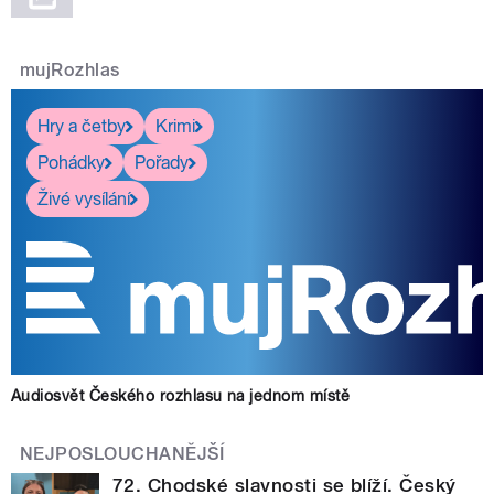
mujRozhlas
Hry a četby
Krimi
Pohádky
Pořady
Živé vysílání
Audiosvět Českého rozhlasu na jednom místě
NEJPOSLOUCHANĚJŠÍ
72. Chodské slavnosti se blíží. Český