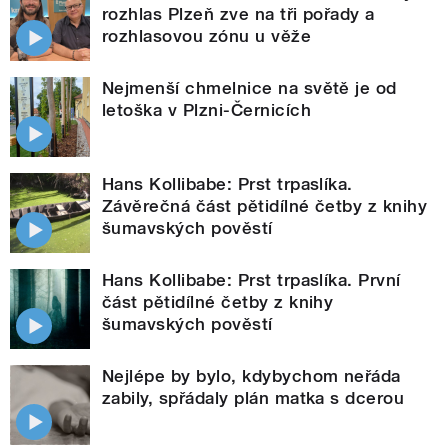
rozhlas Plzeň zve na tři pořady a
rozhlasovou zónu u věže
Nejmenší chmelnice na světě je od
letoška v Plzni-Černicích
Hans Kollibabe: Prst trpaslíka.
Závěrečná část pětidílné četby z knihy
šumavských pověstí
Hans Kollibabe: Prst trpaslíka. První
část pětidílné četby z knihy
šumavských pověstí
Nejlépe by bylo, kdybychom neřáda
zabily, spřádaly plán matka s dcerou