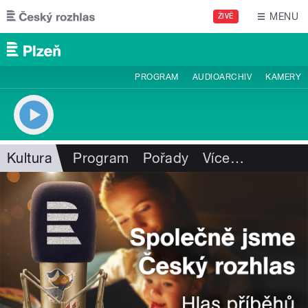
Přejít k hlavnímu obsahu
MENU
ŽIVĚ
PROGRAM
AUDIOARCHIV
KAMERY
Kultura
Program
Pořady
Více
…