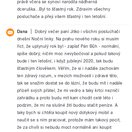
právě včera se synovi narodila nádherná
dceruška...Byl to šťastný rok. Zdravím všechny
posluchače a přeji všem šťastný i ten letošní.
|
Dana
Dobrý večer paní Jitko i všichni posluchači
dnešní Noční linky. Na prahu nového roku si musím
říct, že uplynulý rok byl - zaplať Pán Bůh - normální,
spíše dobrý, ničím moc nevybočoval a pokud takový
bude i ten letošní, i když jubilejní 2020, tak budu
šťastným člověkem. Věřím, že si i nadále zachovám
ten zdravý rozum, v mezích možností i zdravé tělo,
tak se snažím dostat se do lázní, že budu mít i nadále
přízeň svých přátel, že mi vedro a taky krtci nezničí
zahrádku a proto budu mít kam chodit celé léto i
podzim, že mi na slušné žití budou stačit peníze. A
taky bych si chtěla koupit nový dotykový mobil a
naučit se s ním pracovat, protože mám takový pocit,
že za chvíli si nebudu moct normálně ani koupit