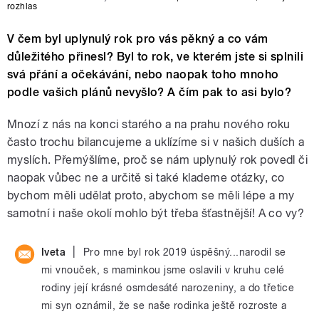
rozhlas
V čem byl uplynulý rok pro vás pěkný a co vám
důležitého přinesl? Byl to rok, ve kterém jste si splnili
svá přání a očekávání, nebo naopak toho mnoho
podle vašich plánů nevyšlo? A čím pak to asi bylo?
Mnozí z nás na konci starého a na prahu nového roku
často trochu bilancujeme a uklízíme si v našich duších a
myslích. Přemýšlíme, proč se nám uplynulý rok povedl či
naopak vůbec ne a určitě si také klademe otázky, co
bychom měli udělat proto, abychom se měli lépe a my
samotní i naše okolí mohlo být třeba šťastnější! A co vy?
|
Iveta
Pro mne byl rok 2019 úspěšný...narodil se
mi vnouček, s maminkou jsme oslavili v kruhu celé
rodiny její krásné osmdesáté narozeniny, a do třetice
mi syn oznámil, že se naše rodinka ještě rozroste a