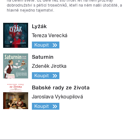
na celém světě. Už déle než sto třicet let na něm prožívají
dobrodružství s pěticí trosečníků, kteří na něm našli útočiště, a
hlavně nejedno tajemství.
Lyžák
Tereza Verecká
Koupit
Saturnin
Zdeněk Jirotka
Koupit
Babské rady ze života
Jaroslava Vykoupilová
Koupit