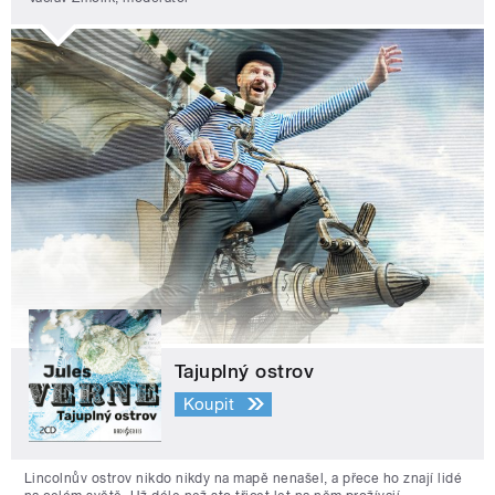
Tajuplný ostrov
Koupit
Lincolnův ostrov nikdo nikdy na mapě nenašel, a přece ho znají lidé