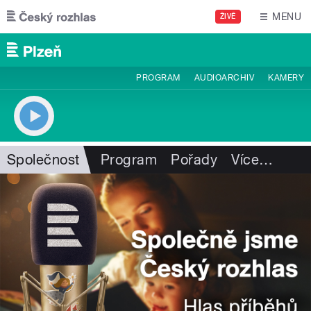
Přejít k hlavnímu obsahu
MENU
ŽIVĚ
PROGRAM
AUDIOARCHIV
KAMERY
Společnost
Program
Pořady
Více
…