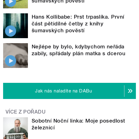
šumavských pověstí
Hans Kollibabe: Prst trpaslíka. První
část pětidílné četby z knihy
šumavských pověstí
Nejlépe by bylo, kdybychom neřáda
zabily, spřádaly plán matka s dcerou
Jak nás naladíte na DABu
VÍCE Z POŘADU
Sobotní Noční linka: Moje posedlost
železnicí