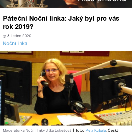
Páteční Noční linka: Jaký byl pro vás
rok 2019?
3. leden 2020
Noční linka
Moderátorka Noční linky Jitka Lukešová
|
foto:
Petr Kubala
,
Český