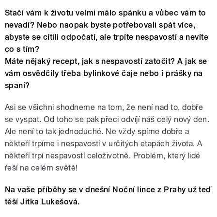
Stačí vám k životu velmi málo spánku a vůbec vám to
nevadí? Nebo naopak byste potřebovali spát více,
abyste se cítili odpočatí, ale trpíte nespavostí a nevíte
co s tím?
Máte nějaký recept, jak s nespavostí zatočit? A jak se
vám osvědčily třeba bylinkové čaje nebo i prášky na
spaní?
Asi se všichni shodneme na tom, že není nad to, dobře
se vyspat. Od toho se pak přeci odvíjí náš celý nový den.
Ale není to tak jednoduché. Ne vždy spíme dobře a
někteří trpíme i nespavostí v určitých etapách života. A
někteří trpí nespavostí celoživotně. Problém, který lidé
řeší na celém světě!
Na vaše příběhy se v dnešní Noční lince z Prahy už teď
těší Jitka Lukešová.