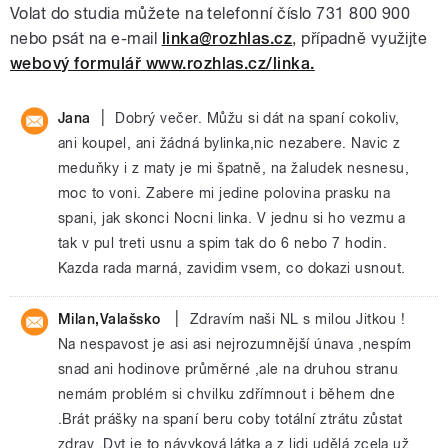
Volat do studia můžete na telefonní číslo 731 800 900
nebo psát na e-mail
linka@rozhlas.cz
, případně využijte
webový formulář www.rozhlas.cz/linka.
|
Jana
Dobrý večer. Můžu si dát na spaní cokoliv,
ani koupel, ani žádná bylinka,nic nezabere. Navic z
meduňky i z maty je mi špatně, na žaludek nesnesu,
moc to voni. Zabere mi jedine polovina prasku na
spani, jak skonci Nocni linka. V jednu si ho vezmu a
tak v pul treti usnu a spim tak do 6 nebo 7 hodin.
Kazda rada marná, zavidim vsem, co dokazi usnout.
|
Milan,Valašsko
Zdravím naši NL s milou Jitkou !
Na nespavost je asi asi nejrozumnější únava ,nespím
snad ani hodinove průměrné ,ale na druhou stranu
nemám problém si chvilku zdřímnout i během dne
.Brát prášky na spaní beru coby totální ztrátu zůstat
zdrav .Dyt je to návyková látka a z lidi udělá zcela už