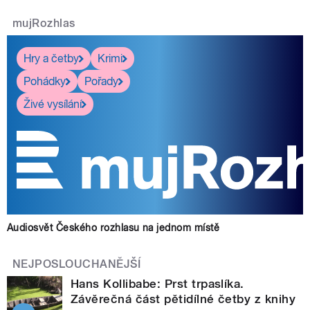
mujRozhlas
Hry a četby
Krimi
Pohádky
Pořady
Živé vysílání
Audiosvět Českého rozhlasu na jednom místě
NEJPOSLOUCHANĚJŠÍ
Hans Kollibabe: Prst trpaslíka.
Závěrečná část pětidílné četby z knihy