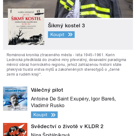
Šikmý kostel 3
Koupit
Románová kronika ztraceného města - léta 1945–1961. Karin
Lednická předkládá do značné míry převratný, dosavadní paradigma
měnící obraz hornického regionu, jehož zahlazenou historii stále
překrývá tlustá vrstva mýtů a zakořeněných stereotypů o „černé
zemi a rudém kraji“.
Válečný pilot
Antoine De Saint Exupéry, Igor Bareš,
Vladimír Rusko
Koupit
Svědectví o životě v KLDR 2
Nina Špitálníková