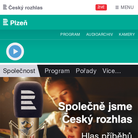
Přejít k hlavnímu obsahu
MENU
ŽIVĚ
PROGRAM
AUDIOARCHIV
KAMERY
Společnost
Program
Pořady
Více
…