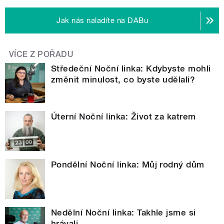
Jak nás naladíte na DABu
VÍCE Z POŘADU
Středeční Noční linka: Kdybyste mohli
změnit minulost, co byste udělali?
Úterní Noční linka: Život za katrem
Pondělní Noční linka: Můj rodný dům
Nedělní Noční linka: Takhle jsme si
hrávali