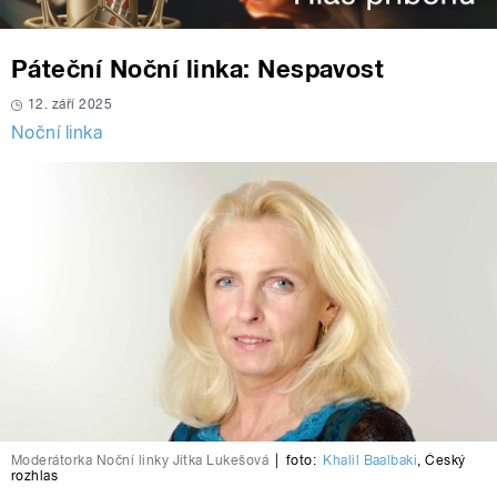
Páteční Noční linka: Nespavost
12. září 2025
Noční linka
Moderátorka Noční linky Jitka Lukešová
|
foto:
Khalil Baalbaki
,
Český
rozhlas