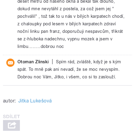
deset metrů od našeho okna a békal tak dlouho,
dokud mne nevytáhl z postela, za což jsem jej "
pochválil" , tož tak to u nás v bílých karpatech chodí,
z chaloupky pod lesem v bílých karpatech zdraví
noční linku pan franz, doporučuji nespavcům, třikrát
se z-hluboka nadechnu, vypnu mozek a jsem v
limbu.........dobrou noc
|
Otoman Zlinski
Spím rád, zvláště, když je s kým
spát. To mně pak ani nevadí, že se moc nevyspím.
Dobrou noc Vám, Jitko, i všem, co si to zaslouží.
autor:
Jitka Lukešová