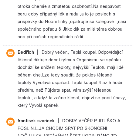
otroka chemie s zmatetou osobností.Na nespavost
beru coby případný lék a radu ,a to je poslech s
příspěvky do Noční linky ,opatrujte sa kolegové ,,naší
společného pořadu & Jitko dík za milé téma dobrou
noc při našich regionálních rádií.......
|
Bedřich
Dobrý večer,, Teplá koupel.Odpovídající
tělesná diktuje denní rytmus Organismu ve spánku
dochází ke snížení teploty, nejvyšší Teplotu mají lidé
během dne.Lze tedy soudit, že pokles tělesné
teploty Vyvolává ospalost. Teplá koupel 4 až 5 hodin
předtím, než Půjdete spát, vám zvýší tělesnou
teplotu, a když ta začne klesat, objeví se pocit únavy,
který Vyvolá spánek.
|
frantisek svaricek
DOBRY VEČÉR P.JITUŠKO A
POSL.N.L.JÁ CHODIM SPÁT PO SKONČENI
NOČ.LINKY ,VSTÁVÁM V ŠEST HODIN RÁNO,TO