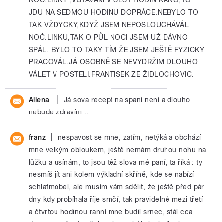
JDU NA SEDMOU HODINU DOPRÁCE.NEBYLO TO
TAK VŽDYCKY,KDYŽ JSEM NEPOSLOUCHÁVÁL
NOČ.LINKU,TAK O PŮL NOCI JSEM UŽ DÁVNO
SPÁL. BYLO TO TAKY TÍM ŽE JSEM JEŠTĚ FYZICKY
PRACOVÁL.JÁ OSOBNĚ SE NEVYDRŽIM DLOUHO
VÁLET V POSTELI.FRANTISEK ZE ŽIDLOCHOVIC.
|
Allena
Já sova recept na spaní není a dlouho
nebude zdravím ..
|
franz
nespavost se mne, zatím, netýká a obchází
mne velkým obloukem, ještě nemám druhou nohu na
lůžku a usínám, to jsou též slova mé paní, ta říká : ty
nesmíš jít ani kolem výkladní skříně, kde se nabízí
schlafmöbel, ale musím vám sdělit, že ještě před pár
dny kdy probíhala říje srnčí, tak pravidelně mezi třetí
a čtvrtou hodinou ranní mne budil srnec, stál cca