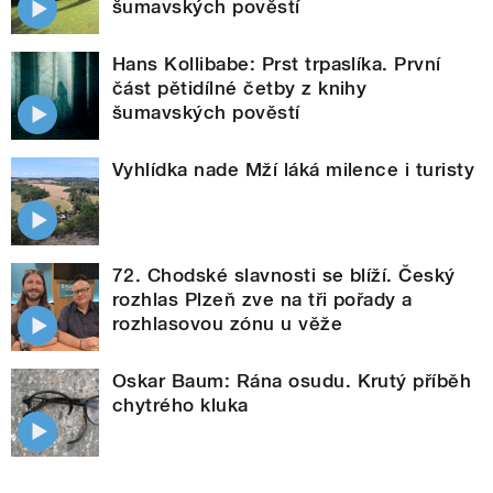
šumavských pověstí
Hans Kollibabe: Prst trpaslíka. První
část pětidílné četby z knihy
šumavských pověstí
Vyhlídka nade Mží láká milence i turisty
72. Chodské slavnosti se blíží. Český
rozhlas Plzeň zve na tři pořady a
rozhlasovou zónu u věže
Oskar Baum: Rána osudu. Krutý příběh
chytrého kluka