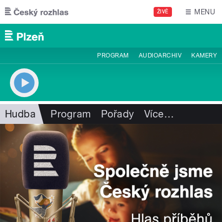
Přejít k hlavnímu obsahu
MENU
ŽIVĚ
PROGRAM
AUDIOARCHIV
KAMERY
Hudba
Program
Pořady
Více
…