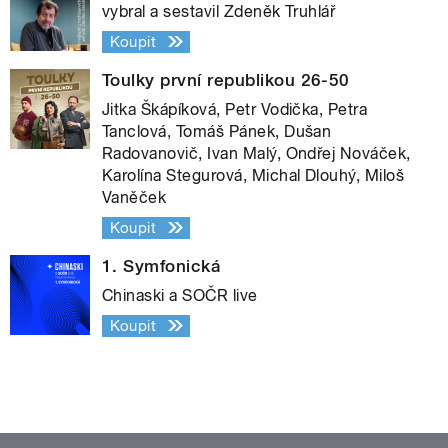
vybral a sestavil Zdeněk Truhlář
Koupit
Toulky první republikou 26-50
Jitka Škápíková, Petr Vodička, Petra
Tanclová, Tomáš Pánek, Dušan
Radovanovič, Ivan Malý, Ondřej Nováček,
Karolína Stegurová, Michal Dlouhý, Miloš
Vaněček
Koupit
1. Symfonická
Chinaski a SOČR live
Koupit