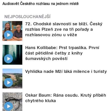
Audiosvět Českého rozhlasu na jednom místě
NEJPOSLOUCHANĚJŠÍ
72. Chodské slavnosti se blíží. Český
rozhlas Plzeň zve na tři pořady a
rozhlasovou zónu u věže
Hans Kollibabe: Prst trpaslíka. První
část pětidílné četby z knihy
šumavských pověstí
Vyhlídka nade Mží láká milence i turisty
Oskar Baum: Rána osudu. Krutý příběh
chytrého kluka