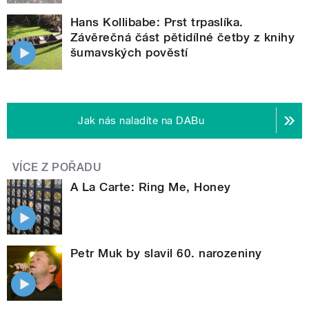
Hans Kollibabe: Prst trpaslíka.
Závěrečná část pětidílné četby z knihy
šumavských pověstí
Jak nás naladíte na DABu
VÍCE Z POŘADU
A La Carte: Ring Me, Honey
Petr Muk by slavil 60. narozeniny