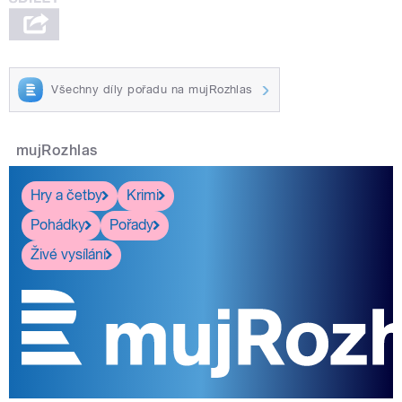
Všechny díly pořadu na mujRozhlas
mujRozhlas
Hry a četby
Krimi
Pohádky
Pořady
Živé vysílání