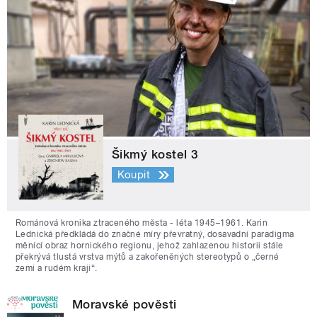
Šikmý kostel 3
Koupit
Románová kronika ztraceného města - léta 1945–1961. Karin
Lednická předkládá do značné míry převratný, dosavadní paradigma
měnící obraz hornického regionu, jehož zahlazenou historii stále
překrývá tlustá vrstva mýtů a zakořeněných stereotypů o „černé
zemi a rudém kraji“.
Moravské pověsti