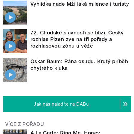
Vyhlídka nade Mží láká milence i turisty
72. Chodské slavnosti se blíží. Český
rozhlas Plzeň zve na tři pořady a
rozhlasovou zónu u věže
Oskar Baum: Rána osudu. Krutý příběh
chytrého kluka
Jak nás naladíte na DABu
VÍCE Z POŘADU
A La Carte: Ring Me, Honey