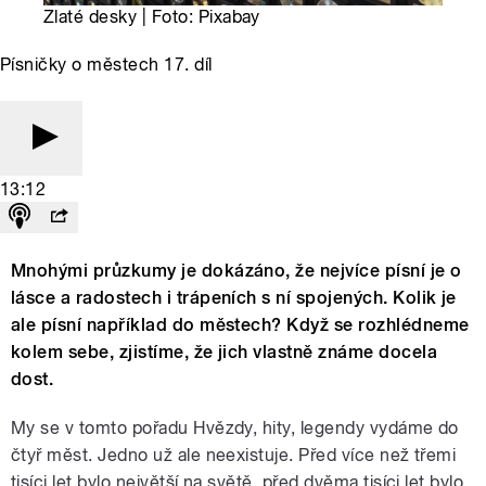
Zlaté desky | Foto: Pixabay
Písničky o městech 17. díl
13:12
Mnohými průzkumy je dokázáno, že nejvíce písní je o
lásce a radostech i trápeních s ní spojených. Kolik je
ale písní například do městech? Když se rozhlédneme
kolem sebe, zjistíme, že jich vlastně známe docela
dost.
My se v tomto pořadu Hvězdy, hity, legendy vydáme do
čtyř měst. Jedno už ale neexistuje. Před více než třemi
tisíci let bylo největší na světě, před dvěma tisíci let bylo