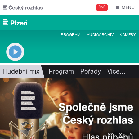
Přejít k hlavnímu obsahu
MENU
ŽIVĚ
PROGRAM
AUDIOARCHIV
KAMERY
Hudební mix
Program
Pořady
Více
…