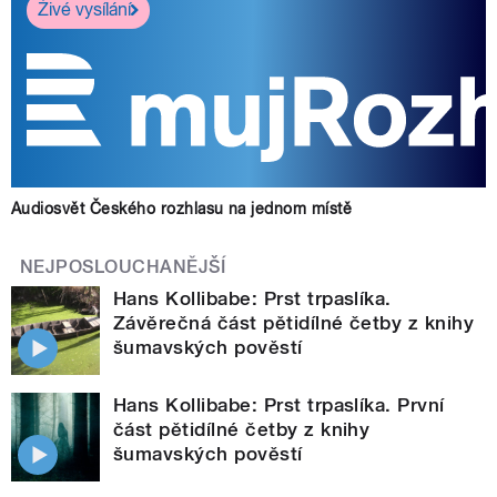
Živé vysílání
Audiosvět Českého rozhlasu na jednom místě
NEJPOSLOUCHANĚJŠÍ
Hans Kollibabe: Prst trpaslíka.
Závěrečná část pětidílné četby z knihy
šumavských pověstí
Hans Kollibabe: Prst trpaslíka. První
část pětidílné četby z knihy
šumavských pověstí