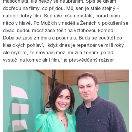
masochista, ale někdy se neubráním. Spíš se dívám
dopředu na filmy, co přijdou. Můj sen je stále stejný –
natočit dobrý film. Scénáře píšu neustále, pořád mám
něco v hlavě. Po Mužích v naději a Ženách v pokušení se
diváci budou moct zase těšit na vztahovou komedii.
Doba se zase změnila a posunula. Budu se pouštět do
klasických pohlaví, i když dnes je repertoár velmi široký.
Ale myslím, že srovnání mezi muži a ženami pořád
vystačí na komediální film,“ je přesvědčený režisér.