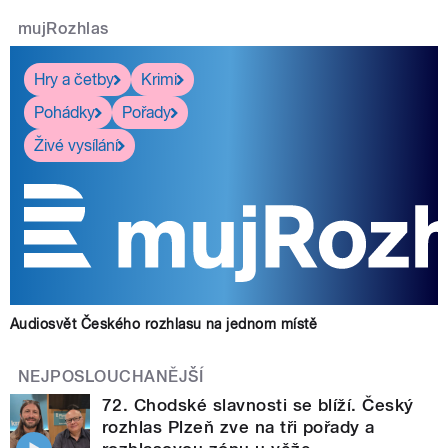
mujRozhlas
Hry a četby
Krimi
Pohádky
Pořady
Živé vysílání
Audiosvět Českého rozhlasu na jednom místě
NEJPOSLOUCHANĚJŠÍ
72. Chodské slavnosti se blíží. Český
rozhlas Plzeň zve na tři pořady a