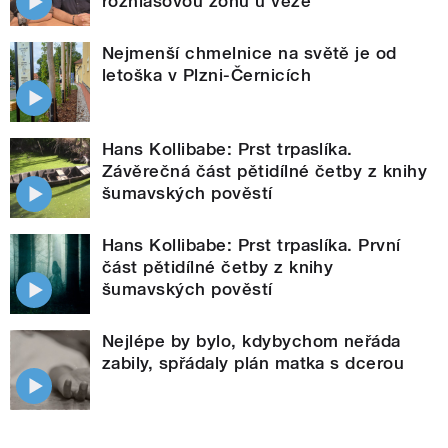
rozhlasovou zónu u věže
Nejmenší chmelnice na světě je od
letoška v Plzni-Černicích
Hans Kollibabe: Prst trpaslíka.
Závěrečná část pětidílné četby z knihy
šumavských pověstí
Hans Kollibabe: Prst trpaslíka. První
část pětidílné četby z knihy
šumavských pověstí
Nejlépe by bylo, kdybychom neřáda
zabily, spřádaly plán matka s dcerou