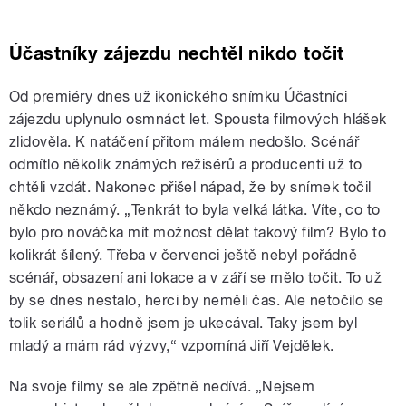
Účastníky zájezdu nechtěl nikdo točit
Od premiéry dnes už ikonického snímku Účastníci
zájezdu uplynulo osmnáct let. Spousta filmových hlášek
zlidověla. K natáčení přitom málem nedošlo. Scénář
odmítlo několik známých režisérů a producenti už to
chtěli vzdát. Nakonec přišel nápad, že by snímek točil
někdo neznámý. „Tenkrát to byla velká látka. Víte, co to
bylo pro nováčka mít možnost dělat takový film? Bylo to
kolikrát šílený. Třeba v červenci ještě nebyl pořádně
scénář, obsazení ani lokace a v září se mělo točit. To už
by se dnes nestalo, herci by neměli čas. Ale netočilo se
tolik seriálů a hodně jsem je ukecával. Taky jsem byl
mladý a mám rád výzvy,“ vzpomíná Jiří Vejdělek.
Na svoje filmy se ale zpětně nedívá. „Nejsem