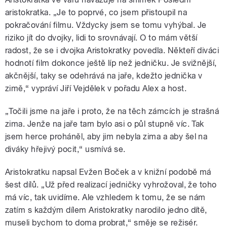
aristokratka. „Je to poprvé, co jsem přistoupil na
pokračování filmu. Vždycky jsem se tomu vyhýbal. Je
riziko jít do dvojky, lidi to srovnávají. O to mám větší
radost, že se i dvojka Aristokratky povedla. Někteří diváci
hodnotí film dokonce ještě líp než jedničku. Je svižnější,
akčnější, taky se odehrává na jaře, kdežto jednička v
zimě,“ vypráví Jiří Vejdělek v pořadu Alex a host.
„Točili jsme na jaře i proto, že na těch zámcích je strašná
zima. Jenže na jaře tam bylo asi o půl stupně víc. Tak
jsem herce proháněl, aby jim nebyla zima a aby šel na
diváky hřejivý pocit,“ usmívá se.
Aristokratku napsal Evžen Boček a v knižní podobě má
šest dílů. „Už před realizací jedničky vyhrožoval, že toho
má víc, tak uvidíme. Ale vzhledem k tomu, že se nám
zatím s každým dílem Aristokratky narodilo jedno dítě,
museli bychom to doma probrat,“ směje se režisér.