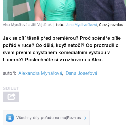
Alex Mynářová a Jiří Vejdělek
|
foto:
Jana Myslivečková
,
Český rozhlas
Jak se cítí těsně před premiérou? Proč scénáře píše
pořád v ruce? Co dělá, když netočí? Co prozradil o
svém prvním chystaném komediálním výstupu v
Lucerně? Poslechněte si v rozhovoru u Alex.
autoři:
Alexandra Mynářová
,
Dana Josefová
Všechny díly pořadu na mujRozhlas