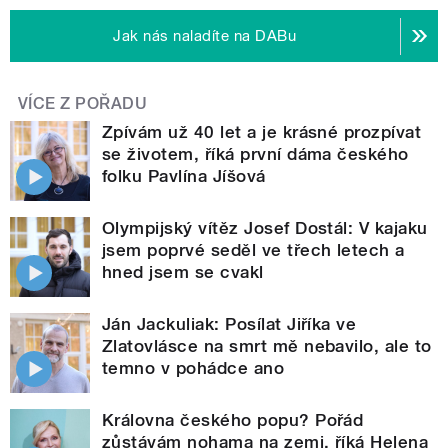
Jak nás naladíte na DABu
VÍCE Z POŘADU
Zpívám už 40 let a je krásné prozpívat
se životem, říká první dáma českého
folku Pavlína Jíšová
Olympijský vítěz Josef Dostál: V kajaku
jsem poprvé seděl ve třech letech a
hned jsem se cvakl
Ján Jackuliak: Posílat Jiříka ve
Zlatovlásce na smrt mě nebavilo, ale to
temno v pohádce ano
Královna českého popu? Pořád
zůstávám nohama na zemi, říká Helena