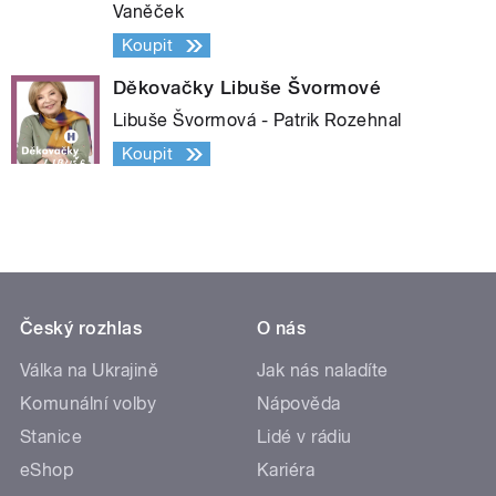
Vaněček
Koupit
Děkovačky Libuše Švormové
Libuše Švormová - Patrik Rozehnal
Koupit
Český rozhlas
O nás
Válka na Ukrajině
Jak nás naladíte
Komunální volby
Nápověda
Stanice
Lidé v rádiu
eShop
Kariéra