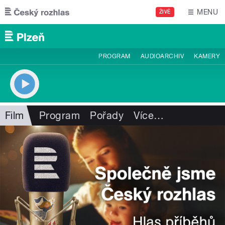
Přejít k hlavnímu obsahu
MENU
ŽIVĚ
PROGRAM
AUDIOARCHIV
KAMERY
Film
Program
Pořady
Více
…