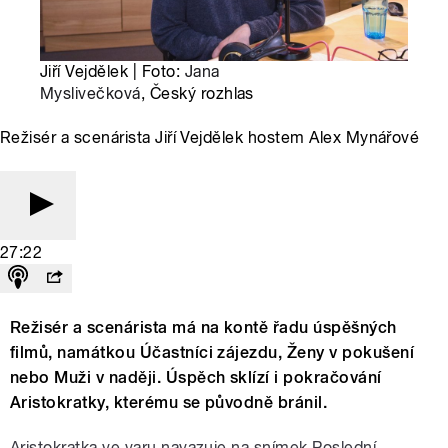
Jiří Vejdělek | Foto:
Jana
Myslivečková
, Český rozhlas
Režisér a scenárista Jiří Vejdělek hostem Alex Mynářové
27:22
Režisér a scenárista má na kontě řadu úspěšných
filmů, namátkou Účastníci zájezdu, Ženy v pokušení
nebo Muži v naději. Úspěch sklízí i pokračování
Aristokratky, kterému se původně bránil.
Aristokratka ve varu navazuje na snímek Poslední