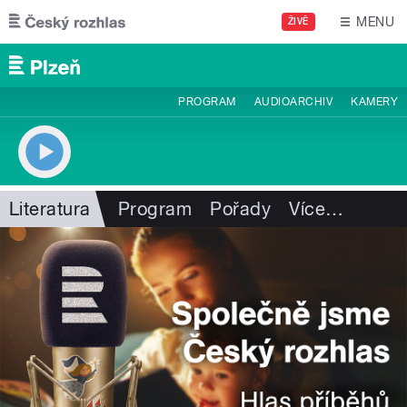
Přejít k hlavnímu obsahu
MENU
ŽIVĚ
PROGRAM
AUDIOARCHIV
KAMERY
Literatura
Program
Pořady
Více
…