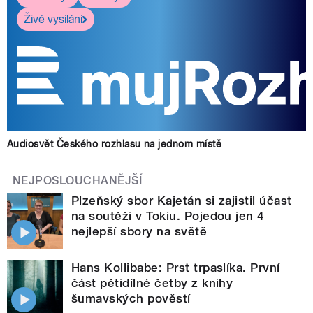
Živé vysílání
Audiosvět Českého rozhlasu na jednom místě
NEJPOSLOUCHANĚJŠÍ
Plzeňský sbor Kajetán si zajistil účast
na soutěži v Tokiu. Pojedou jen 4
nejlepší sbory na světě
Hans Kollibabe: Prst trpaslíka. První
část pětidílné četby z knihy
šumavských pověstí