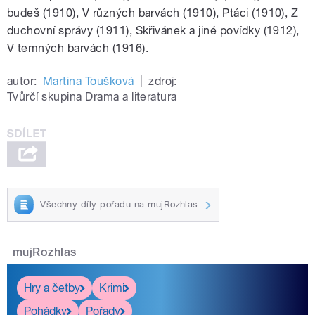
budeš (1910), V různých barvách (1910), Ptáci (1910), Z
duchovní správy (1911), Skřivánek a jiné povídky (1912),
V temných barvách (1916).
autor:
Martina Toušková
|
zdroj:
Tvůrčí skupina Drama a literatura
Všechny díly pořadu na mujRozhlas
mujRozhlas
Hry a četby
Krimi
Pohádky
Pořady