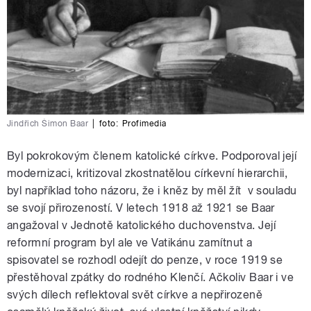
Jindřich Šimon Baar
|
foto:
Profimedia
Byl pokrokovým členem katolické církve. Podporoval její
modernizaci, kritizoval zkostnatělou církevní hierarchii,
byl například toho názoru, že i kněz by měl žít v souladu
se svojí přirozeností. V letech 1918 až 1921 se Baar
angažoval v Jednotě katolického duchovenstva. Její
reformní program byl ale ve Vatikánu zamítnut a
spisovatel se rozhodl odejít do penze, v roce 1919 se
přestěhoval zpátky do rodného Klenčí. Ačkoliv Baar i ve
svých dílech reflektoval svět církve a nepřirozeně