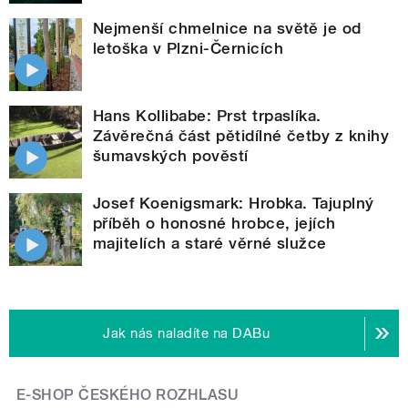
Nejmenší chmelnice na světě je od
letoška v Plzni-Černicích
Hans Kollibabe: Prst trpaslíka.
Závěrečná část pětidílné četby z knihy
šumavských pověstí
Josef Koenigsmark: Hrobka. Tajuplný
příběh o honosné hrobce, jejích
majitelích a staré věrné služce
Jak nás naladíte na DABu
E-SHOP ČESKÉHO ROZHLASU