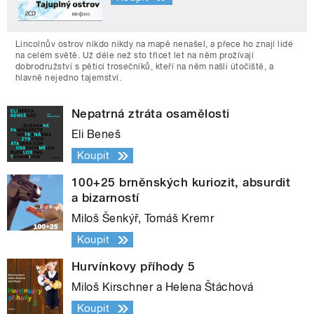
Lincolnův ostrov nikdo nikdy na mapě nenašel, a přece ho znají lidé
na celém světě. Už déle než sto třicet let na něm prožívají
dobrodružství s pěticí trosečníků, kteří na něm našli útočiště, a
hlavně nejedno tajemství.
Nepatrná ztráta osamělosti
Eli Beneš
Koupit
100+25 brněnských kuriozit, absurdit
a bizarností
Miloš Šenkýř, Tomáš Kremr
Koupit
Hurvínkovy příhody 5
Miloš Kirschner a Helena Štáchová
Koupit