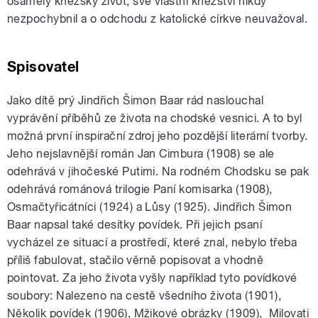
osamělý kněžský život, své vlastní kněžství nikdy
nezpochybnil a o odchodu z katolické církve neuvažoval.
Spisovatel
Jako dítě prý Jindřich Šimon Baar rád naslouchal
vyprávění příběhů ze života na chodské vesnici. A to byl
možná první inspirační zdroj jeho pozdější literární tvorby.
Jeho nejslavnější román Jan Cimbura (1908) se ale
odehrává v jihočeské Putimi. Na rodném Chodsku se pak
odehrává románová trilogie Paní komisarka (1908),
Osmačtyřicátníci (1924) a Lůsy (1925). Jindřich Šimon
Baar napsal také desítky povídek. Při jejich psaní
vycházel ze situací a prostředí, které znal, nebylo třeba
příliš fabulovat, stačilo věrně popisovat a vhodně
pointovat. Za jeho života vyšly například tyto povídkové
soubory: Nalezeno na cestě všedního života (1901),
Několik povídek (1906), Mžikové obrázky (1909), Milovati