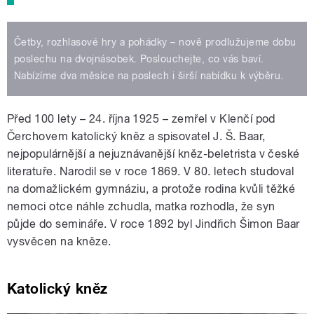
Četby, rozhlasové hry a pohádky – nově prodlužujeme dobu
poslechu na dvojnásobek. Poslouchejte, co vás baví.
Nabízíme dva měsíce na poslech i širší nabídku k výběru.
Před 100 lety – 24. října 1925 – zemřel v Klenčí pod
Čerchovem katolický kněz a spisovatel J. Š. Baar,
nejpopulárnější a nejuznávanější kněz-beletrista v české
literatuře.
Narodil se v roce 1869. V 80. letech studoval
na domažlickém gymnáziu, a protože rodina kvůli těžké
nemoci otce náhle zchudla, matka rozhodla, že syn
půjde do semináře. V roce 1892 byl Jindřich Šimon Baar
vysvěcen na kněze.
Katolický kněz